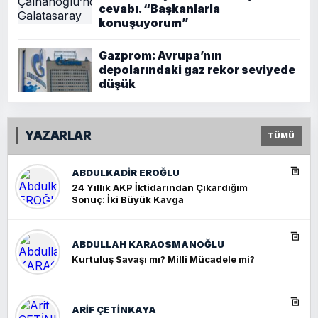
cevabı. “Başkanlarla
konuşuyorum”
Gazprom: Avrupa’nın
depolarındaki gaz rekor seviyede
düşük
YAZARLAR
TÜMÜ
ABDULKADIR EROĞLU
24 Yıllık AKP İktidarından Çıkardığım
Sonuç: İki Büyük Kavga
ABDULLAH KARAOSMANOĞLU
Kurtuluş Savaşı mı? Milli Mücadele mi?
ARIF ÇETİNKAYA