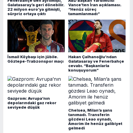
Fenerbahçe’den ayrılmıştı,
ABD Başkan Yardımcısı
Galatasaray’a geri dönebilir.
Vance’ten İran açıklaması.
22 milyon euro’ya gitmişti,
“Henüz süreç
sürpriz ortaya çıktı
tamamlanmadı”
İsmail Köybaşı için jübile.
Hakan Çalhanoğlu’ndan
Göztepe-Trabzonspor maçı
Galatasaray ve Fenerbahçe
cevabı. “Başkanlarla
konuşuyorum”
Gazprom: Avrupa’nın
depolarındaki gaz rekor
seviyede düşük
Chelsea, Milan’a şans
tanımadı. Transferin
gözdesi Leao oynadı,
Amorim ile henüz galibiyet
gelmedi