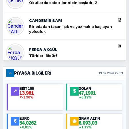
Okullarda saldırılar niçin başladı- 2
CANDEMIR SARI
Bir odadan taşan ışık ve yazmakla başlayan
yolculuk
FERDA AKGÜL
Türkleri öldür!
⌁
PIYASA BILGILERI
FERHAT BÜYÜKKALKAN
19.07.2026 22:33
Ankara Zirvesi: NATO Toplantısı mı, Yeni
Ortadoğu Haritasının Provası mı?
BIST 100
DOLAR
↗
$
13.981
47,1901
-1,90%
0,19%
▼
▲
HÜSEYIN MÜMTAZ BAYAZITOĞLU
Hilâl Bıyık, Kara Kalpak
EURO
GRAM ALTIN
€
◉
54,0262
6.093,03
0,01%
1,19%
▲
▲
MURAT ÖZKAN