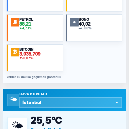
Toplumdaki Ur: Kesin İnançlılar
PETROL
BONO
⛽
●
88,21
40,02
NURETTIN BÖLÜK
4,73%
0,00%
▲
▬
Şura suresi 10. Ayet
BITCOIN
ORHAN KILIÇOĞLU
₿
3.035.709
Fahişeye beyinli bir müstevli alçağına
-0,07%
▼
cevabımdır
Veriler 15 dakika geçikmeli gösterilir.
SAVAŞ ŞAHİN
Yazara ait yazı bulunamadı
HAVA DURUMU
🌤️
SEYFULLAH ÇİÇEK
15 Temmuz’a giden yolun taşları nasıl
döşendi?
25,5°C
🌤️