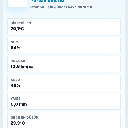
Parçalı Bulutlu
TEOMAN ALPASLAN
Kütahya-Eskişehir Muharebeleri (10-24
İstanbul
için güncel hava durumu
Temmuz 1921)
HISSEDILEN
29,1°C
NEM
84%
RÜZGAR
10,6 km/sa
BULUT
49%
YAĞIŞ
0,0 mm
GECE EN DÜŞÜK
23,3°C