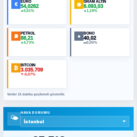
EURO
GRAM ALTIN
€
◉
54,0262
6.093,03
0,01%
1,19%
▲
▲
MURAT ÖZKAN
Toplumdaki Ur: Kesin İnançlılar
PETROL
BONO
⛽
●
88,21
40,02
NURETTIN BÖLÜK
4,73%
0,00%
▲
▬
Şura suresi 10. Ayet
BITCOIN
ORHAN KILIÇOĞLU
₿
3.035.709
Fahişeye beyinli bir müstevli alçağına
-0,07%
▼
cevabımdır
Veriler 15 dakika geçikmeli gösterilir.
SAVAŞ ŞAHİN
Yazara ait yazı bulunamadı
HAVA DURUMU
🌤️
SEYFULLAH ÇİÇEK
15 Temmuz’a giden yolun taşları nasıl
döşendi?