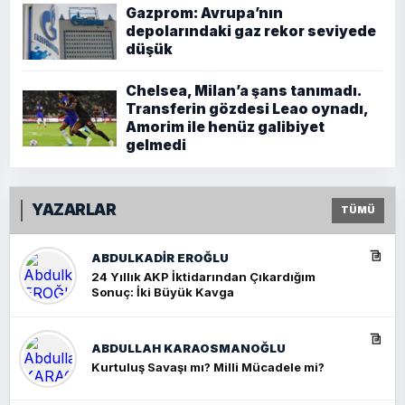
Gazprom: Avrupa’nın
depolarındaki gaz rekor seviyede
düşük
Chelsea, Milan’a şans tanımadı.
Transferin gözdesi Leao oynadı,
Amorim ile henüz galibiyet
gelmedi
YAZARLAR
TÜMÜ
ABDULKADIR EROĞLU
24 Yıllık AKP İktidarından Çıkardığım
Sonuç: İki Büyük Kavga
ABDULLAH KARAOSMANOĞLU
Kurtuluş Savaşı mı? Milli Mücadele mi?