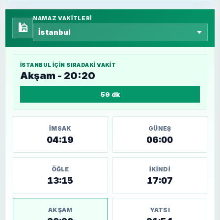
NAMAZ VAKITLERI
🕌
İSTANBUL
IÇIN SIRADAKI VAKIT
Akşam - 20:20
59 dk
İMSAK
GÜNEŞ
04:19
06:00
ÖĞLE
İKINDI
13:15
17:07
AKŞAM
YATSI