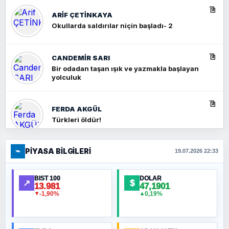
ARIF ÇETİNKAYA
Okullarda saldırılar niçin başladı- 2
CANDEMIR SARI
Bir odadan taşan ışık ve yazmakla başlayan
yolculuk
FERDA AKGÜL
Türkleri öldür!
⌁
PIYASA BILGILERI
FERHAT BÜYÜKKALKAN
19.07.2026 22:33
Ankara Zirvesi: NATO Toplantısı mı, Yeni
Ortadoğu Haritasının Provası mı?
BIST 100
DOLAR
↗
$
13.981
47,1901
-1,90%
0,19%
▼
▲
HÜSEYIN MÜMTAZ BAYAZITOĞLU
Hilâl Bıyık, Kara Kalpak