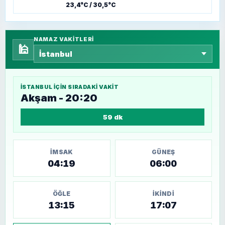
23,4°C / 30,5°C
NAMAZ VAKITLERI
🕌
İSTANBUL
IÇIN SIRADAKI VAKIT
Akşam - 20:20
59 dk
İMSAK
GÜNEŞ
04:19
06:00
ÖĞLE
İKINDI
13:15
17:07