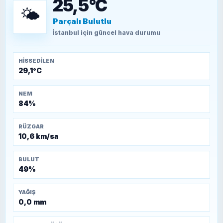
25,5°C
🌤️
Parçalı Bulutlu
TEOMAN ALPASLAN
Kütahya-Eskişehir Muharebeleri (10-24
İstanbul
için güncel hava durumu
Temmuz 1921)
HISSEDILEN
29,1°C
NEM
84%
RÜZGAR
10,6 km/sa
BULUT
49%
YAĞIŞ
0,0 mm