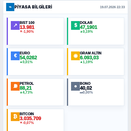
⌁
PIYASA BILGILERI
FERHAT BÜYÜKKALKAN
19.07.2026 22:33
Ankara Zirvesi: NATO Toplantısı mı, Yeni
Ortadoğu Haritasının Provası mı?
BIST 100
DOLAR
↗
$
13.981
47,1901
-1,90%
0,19%
▼
▲
HÜSEYIN MÜMTAZ BAYAZITOĞLU
Hilâl Bıyık, Kara Kalpak
EURO
GRAM ALTIN
€
◉
54,0262
6.093,03
0,01%
1,19%
▲
▲
MURAT ÖZKAN
Toplumdaki Ur: Kesin İnançlılar
PETROL
BONO
⛽
●
88,21
40,02
NURETTIN BÖLÜK
4,73%
0,00%
▲
▬
Şura suresi 10. Ayet
BITCOIN
ORHAN KILIÇOĞLU
₿
3.035.709
Fahişeye beyinli bir müstevli alçağına
-0,07%
▼
cevabımdır