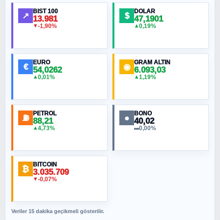
Ortadoğu Haritasının Provası mı?
BIST 100
DOLAR
↗
$
13.981
47,1901
-1,90%
0,19%
▼
▲
HÜSEYIN MÜMTAZ BAYAZITOĞLU
Hilâl Bıyık, Kara Kalpak
EURO
GRAM ALTIN
€
◉
54,0262
6.093,03
0,01%
1,19%
▲
▲
MURAT ÖZKAN
Toplumdaki Ur: Kesin İnançlılar
PETROL
BONO
⛽
●
88,21
40,02
NURETTIN BÖLÜK
4,73%
0,00%
▲
▬
Şura suresi 10. Ayet
BITCOIN
ORHAN KILIÇOĞLU
₿
3.035.709
Fahişeye beyinli bir müstevli alçağına
-0,07%
▼
cevabımdır
Veriler 15 dakika geçikmeli gösterilir.
SAVAŞ ŞAHİN