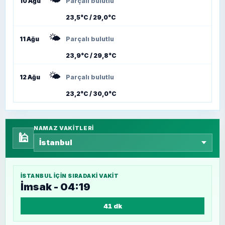
10 Ağu
Parçalı bulutlu
23,5°C / 29,0°C
🌤️
11 Ağu
Parçalı bulutlu
23,9°C / 29,8°C
🌤️
12 Ağu
Parçalı bulutlu
23,2°C / 30,0°C
NAMAZ VAKITLERI
🕌
İSTANBUL
IÇIN SIRADAKI VAKIT
İmsak - 04:19
41 dk