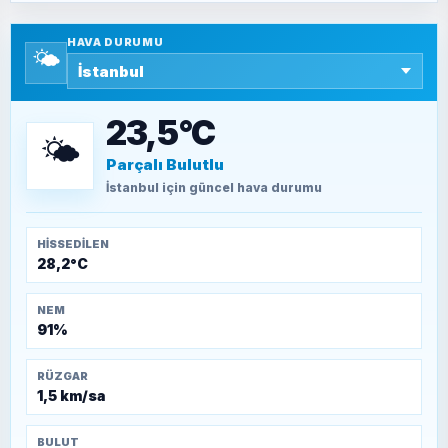
Yazara ait yazı bulunamadı
HAVA DURUMU
🌤️
SEYFULLAH ÇİÇEK
15 Temmuz’a giden yolun taşları nasıl
döşendi?
23,5°C
🌤️
Parçalı Bulutlu
TEOMAN ALPASLAN
Kütahya-Eskişehir Muharebeleri (10-24
İstanbul
için güncel hava durumu
Temmuz 1921)
HISSEDILEN
28,2°C
NEM
91%
RÜZGAR
1,5 km/sa
BULUT