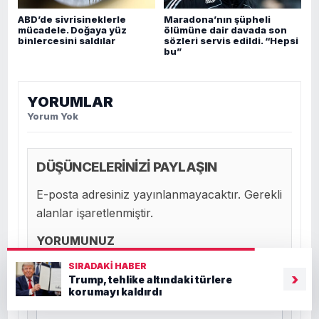
ABD’de sivrisineklerle
Maradona’nın şüpheli
mücadele. Doğaya yüz
ölümüne dair davada son
binlercesini saldılar
sözleri servis edildi. “Hepsi
bu”
YORUMLAR
Yorum Yok
DÜŞÜNCELERİNİZİ PAYLAŞIN
E-posta adresiniz yayınlanmayacaktır. Gerekli
alanlar işaretlenmiştir.
YORUMUNUZ
SIRADAKI HABER
›
Trump, tehlike altındaki türlere
korumayı kaldırdı