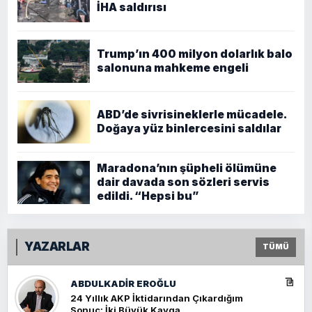
İHA saldırısı
Trump’ın 400 milyon dolarlık balo
salonuna mahkeme engeli
ABD’de sivrisineklerle mücadele.
Doğaya yüz binlercesini saldılar
Maradona’nın şüpheli ölümüne
dair davada son sözleri servis
edildi. “Hepsi bu”
YAZARLAR
TÜMÜ
ABDULKADIR EROĞLU
24 Yıllık AKP İktidarından Çıkardığım
Sonuç: İki Büyük Kavga