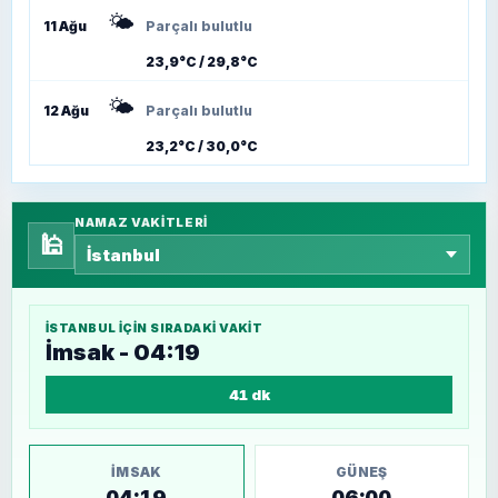
🌤️
11 Ağu
Parçalı bulutlu
23,9°C / 29,8°C
🌤️
12 Ağu
Parçalı bulutlu
23,2°C / 30,0°C
NAMAZ VAKITLERI
🕌
İSTANBUL
IÇIN SIRADAKI VAKIT
İmsak - 04:19
41 dk
İMSAK
GÜNEŞ
04:19
06:00