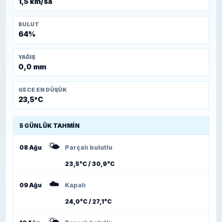
1,5 km/sa
BULUT
64%
YAĞIŞ
0,0 mm
GECE EN DÜŞÜK
23,5°C
5 GÜNLÜK TAHMIN
🌤️
08 Ağu
Parçalı bulutlu
23,5°C / 30,9°C
☁️
09 Ağu
Kapalı
24,0°C / 27,1°C
🌤️