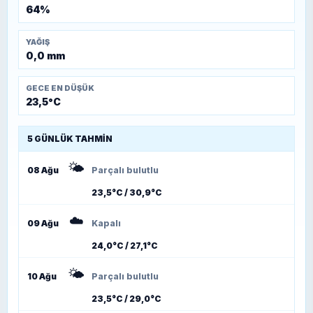
64%
YAĞIŞ
0,0 mm
GECE EN DÜŞÜK
23,5°C
5 GÜNLÜK TAHMIN
🌤️
08 Ağu
Parçalı bulutlu
23,5°C / 30,9°C
☁️
09 Ağu
Kapalı
24,0°C / 27,1°C
🌤️
10 Ağu
Parçalı bulutlu
23,5°C / 29,0°C