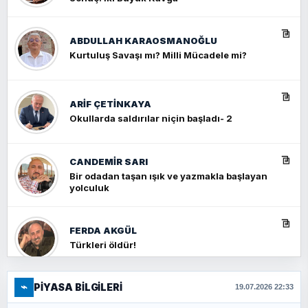
ABDULLAH KARAOSMANOĞLU
Kurtuluş Savaşı mı? Milli Mücadele mi?
ARIF ÇETİNKAYA
Okullarda saldırılar niçin başladı- 2
CANDEMIR SARI
Bir odadan taşan ışık ve yazmakla başlayan
yolculuk
FERDA AKGÜL
Türkleri öldür!
⌁
PIYASA BILGILERI
FERHAT BÜYÜKKALKAN
19.07.2026 22:33
Ankara Zirvesi: NATO Toplantısı mı, Yeni