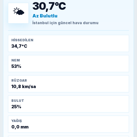
30,7°C
🌤️
Az Bulutlu
TEOMAN ALPASLAN
Kütahya-Eskişehir Muharebeleri (10-24
İstanbul
için güncel hava durumu
Temmuz 1921)
HISSEDILEN
34,7°C
NEM
53%
RÜZGAR
10,8 km/sa
BULUT
25%
YAĞIŞ
0,0 mm