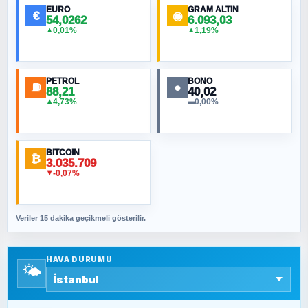
EURO
GRAM ALTIN
€
◉
54,0262
6.093,03
0,01%
1,19%
▲
▲
MURAT ÖZKAN
Toplumdaki Ur: Kesin İnançlılar
PETROL
BONO
⛽
●
88,21
40,02
NURETTIN BÖLÜK
4,73%
0,00%
▲
▬
Şura suresi 10. Ayet
BITCOIN
ORHAN KILIÇOĞLU
₿
3.035.709
Fahişeye beyinli bir müstevli alçağına
-0,07%
▼
cevabımdır
Veriler 15 dakika geçikmeli gösterilir.
SAVAŞ ŞAHİN
Yazara ait yazı bulunamadı
HAVA DURUMU
🌤️
SEYFULLAH ÇİÇEK
15 Temmuz’a giden yolun taşları nasıl
döşendi?