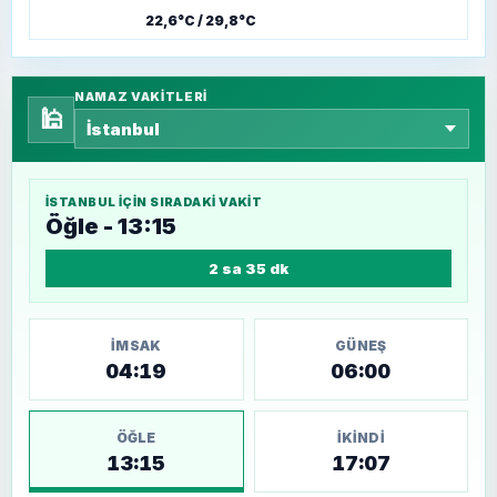
22,6°C / 29,8°C
NAMAZ VAKITLERI
🕌
İSTANBUL
IÇIN SIRADAKI VAKIT
Öğle - 13:15
2 sa 35 dk
İMSAK
GÜNEŞ
04:19
06:00
ÖĞLE
İKINDI
13:15
17:07