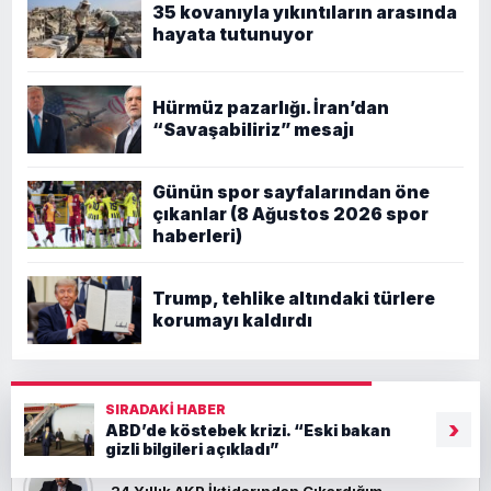
35 kovanıyla yıkıntıların arasında
hayata tutunuyor
Hürmüz pazarlığı. İran’dan
“Savaşabiliriz” mesajı
Günün spor sayfalarından öne
çıkanlar (8 Ağustos 2026 spor
haberleri)
Trump, tehlike altındaki türlere
korumayı kaldırdı
YAZARLAR
SIRADAKI HABER
TÜMÜ
›
ABD’de köstebek krizi. “Eski bakan
gizli bilgileri açıkladı”
ABDULKADIR EROĞLU