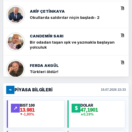
ARIF ÇETİNKAYA
Okullarda saldırılar niçin başladı- 2
CANDEMIR SARI
Bir odadan taşan ışık ve yazmakla başlayan
yolculuk
FERDA AKGÜL
Türkleri öldür!
⌁
PIYASA BILGILERI
FERHAT BÜYÜKKALKAN
19.07.2026 22:33
Ankara Zirvesi: NATO Toplantısı mı, Yeni
Ortadoğu Haritasının Provası mı?
BIST 100
DOLAR
↗
$
13.981
47,1901
-1,90%
0,19%
▼
▲
HÜSEYIN MÜMTAZ BAYAZITOĞLU
Hilâl Bıyık, Kara Kalpak