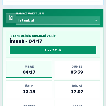
NAMAZ VAKITLERI
🕌
İSTANBUL
IÇIN SIRADAKI VAKIT
İmsak - 04:17
2 sa 37 dk
İMSAK
GÜNEŞ
04:17
05:59
ÖĞLE
İKINDI
13:15
17:07
AKŞAM
YATSI