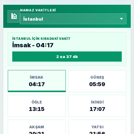
NAMAZ VAKITLERI
🕌
İSTANBUL
IÇIN SIRADAKI VAKIT
İmsak - 04:17
2 sa 37 dk
İMSAK
GÜNEŞ
04:17
05:59
ÖĞLE
İKINDI
13:15
17:07
AKŞAM
YATSI
20:21
21:56