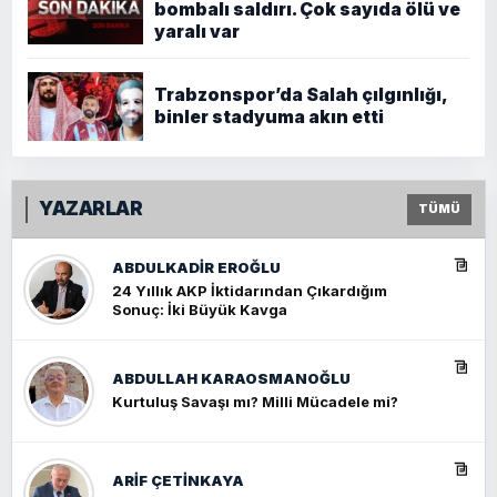
bombalı saldırı. Çok sayıda ölü ve
yaralı var
Trabzonspor’da Salah çılgınlığı,
binler stadyuma akın etti
YAZARLAR
TÜMÜ
ABDULKADIR EROĞLU
24 Yıllık AKP İktidarından Çıkardığım
Sonuç: İki Büyük Kavga
ABDULLAH KARAOSMANOĞLU
Kurtuluş Savaşı mı? Milli Mücadele mi?
ARIF ÇETİNKAYA