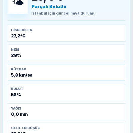
🌤️
Parçalı Bulutlu
TEOMAN ALPASLAN
Kütahya-Eskişehir Muharebeleri (10-24
İstanbul
için güncel hava durumu
Temmuz 1921)
HISSEDILEN
27,2°C
NEM
89%
RÜZGAR
5,8 km/sa
BULUT
58%
YAĞIŞ
0,0 mm
GECE EN DÜŞÜK