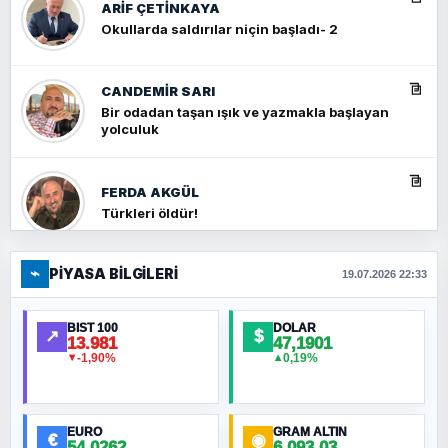
ARIF ÇETİNKAYA
Okullarda saldırılar niçin başladı- 2
CANDEMIR SARI
Bir odadan taşan ışık ve yazmakla başlayan
yolculuk
FERDA AKGÜL
Türkleri öldür!
⌁
PIYASA BILGILERI
FERHAT BÜYÜKKALKAN
19.07.2026 22:33
Ankara Zirvesi: NATO Toplantısı mı, Yeni
Ortadoğu Haritasının Provası mı?
BIST 100
DOLAR
↗
$
13.981
47,1901
-1,90%
0,19%
▼
▲
HÜSEYIN MÜMTAZ BAYAZITOĞLU
Hilâl Bıyık, Kara Kalpak
EURO
GRAM ALTIN
€
◉
54,0262
6.093,03