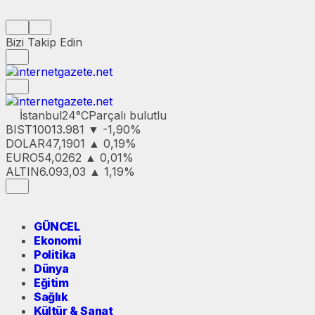
Bizi Takip Edin
İstanbul
24°C
Parçalı bulutlu
BIST100
13.981
▼ -1,90%
DOLAR
47,1901
▲ 0,19%
EURO
54,0262
▲ 0,01%
ALTIN
6.093,03
▲ 1,19%
GÜNCEL
Ekonomi
Politika
Dünya
Eğitim
Sağlık
Kültür & Sanat