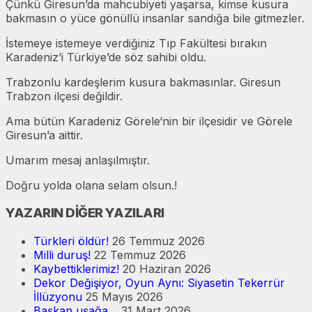
Çünkü Giresun’da mahcubiyeti yaşarsa, kimse kusura
bakmasın o yüce gönüllü insanlar sandığa bile gitmezler.
İstemeye istemeye verdiğiniz Tıp Fakültesi bırakın
Karadeniz’i Türkiye’de söz sahibi oldu.
Trabzonlu kardeşlerim kusura bakmasınlar. Giresun
Trabzon ilçesi değildir.
Ama bütün Karadeniz Görele‘nin bir ilçesidir ve Görele
Giresun’a aittir.
Umarım mesaj anlaşılmıştır.
Doğru yolda olana selam olsun.!
YAZARIN DİĞER YAZILARI
Türkleri öldür!
26 Temmuz 2026
Milli duruş!
22 Temmuz 2026
Kaybettiklerimiz!
20 Haziran 2026
Dekor Değişiyor, Oyun Aynı: Siyasetin Tekerrür
İllüzyonu
25 Mayıs 2026
Başkan uşağa…
31 Mart 2026