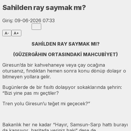
Sahilden ray saymak mı?
Giriş: 09-06-2026 07:33
A-
A+
SAHİLDEN RAY SAYMAK MI?
(GÜZERGÂHIN ORTASINDAKİ MAHCUBİYET)
Giresun’da bir kahvehaneye veya çay ocağına
otursanız, fındıktan hemen sonra konu dönüp dolaşır o
bitmeyen yollara gelir.
Bugünlerde de bir fısıltı dolaşıyor sokaklarında şehrin:
“Bizi yine pas mı geçtiler?
Tren yolu Giresun’u teğet mi geçecek?”
Bakanlık her ne kadar “Hayır, Samsun-Sarp hattı burayı
da kapsıyor, haritada yeriniz baki” dese de,