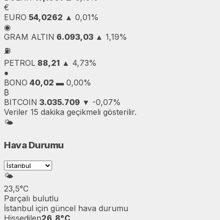
€
EURO
54,0262
▲
0,01%
◉
GRAM ALTIN
6.093,03
▲
1,19%
⛽
PETROL
88,21
▲
4,73%
●
BONO
40,02
▬
0,00%
₿
BITCOIN
3.035.709
▼
-0,07%
Veriler 15 dakika geçikmeli gösterilir.
🌤️
Hava Durumu
🌤️
23,5°C
Parçalı bulutlu
İstanbul
için güncel hava durumu
Hissedilen
26,8°C