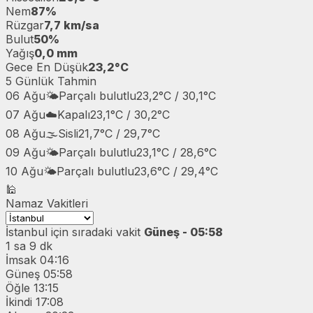
Nem
87%
Rüzgar
7,7 km/sa
Bulut
50%
Yağış
0,0 mm
Gece En Düşük
23,2°C
5 Günlük Tahmin
06 Ağu
🌤️
Parçalı bulutlu
23,2°C / 30,1°C
07 Ağu
☁️
Kapalı
23,1°C / 30,2°C
08 Ağu
🌫️
Sisli
21,7°C / 29,7°C
09 Ağu
🌤️
Parçalı bulutlu
23,1°C / 28,6°C
10 Ağu
🌤️
Parçalı bulutlu
23,6°C / 29,4°C
🕌
Namaz Vakitleri
İstanbul
için sıradaki vakit
Güneş - 05:58
1 sa 9 dk
İmsak
04:16
Güneş
05:58
Öğle
13:15
İkindi
17:08