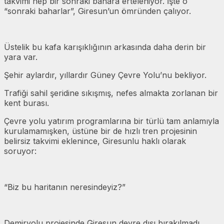
takvimi hep bir sonraki bahara erteleniyor. İşte o
“sonraki baharlar”, Giresun’un ömründen çalıyor.
Üstelik bu kafa karışıklığının arkasında daha derin bir
yara var.
Şehir aylardır, yıllardır Güney Çevre Yolu’nu bekliyor.
Trafiği sahil şeridine sıkışmış, nefes almakta zorlanan bir
kent burası.
Çevre yolu yatırım programlarına bir türlü tam anlamıyla
kurulamamışken, üstüne bir de hızlı tren projesinin
belirsiz takvimi eklenince, Giresunlu haklı olarak
soruyor:
“Biz bu haritanın neresindeyiz?”
Demiryolu projesinde Giresun devre dışı bırakılmadı,