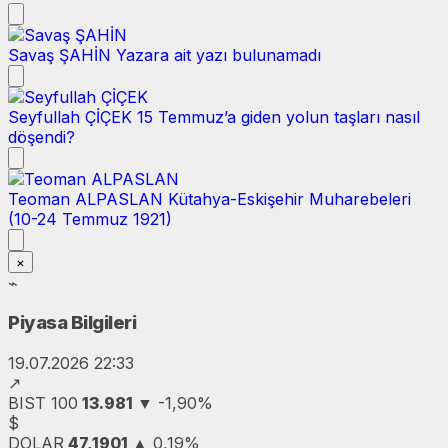
Savaş ŞAHİN
Yazara ait yazı bulunamadı
Seyfullah ÇİÇEK
15 Temmuz’a giden yolun taşları nasıl
döşendi?
Teoman ALPASLAN
Kütahya-Eskişehir Muharebeleri
(10-24 Temmuz 1921)
×
⌁
Piyasa Bilgileri
19.07.2026 22:33
↗
BIST 100
13.981
▼
-1,90%
$
DOLAR
47,1901
▲
0,19%