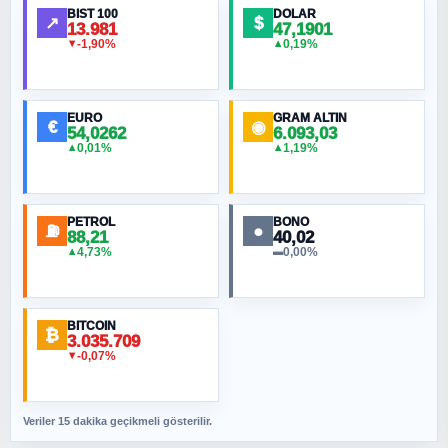
BIST 100
DOLAR
↗
$
13.981
47,1901
-1,90%
0,19%
▼
▲
HÜSEYIN MÜMTAZ BAYAZITOĞLU
Hilâl Bıyık, Kara Kalpak
EURO
GRAM ALTIN
€
◉
54,0262
6.093,03
0,01%
1,19%
▲
▲
MURAT ÖZKAN
Toplumdaki Ur: Kesin İnançlılar
PETROL
BONO
⛽
●
88,21
40,02
NURETTIN BÖLÜK
4,73%
0,00%
▲
▬
Şura suresi 10. Ayet
BITCOIN
ORHAN KILIÇOĞLU
₿
3.035.709
Fahişeye beyinli bir müstevli alçağına
-0,07%
▼
cevabımdır
Veriler 15 dakika geçikmeli gösterilir.
SAVAŞ ŞAHİN