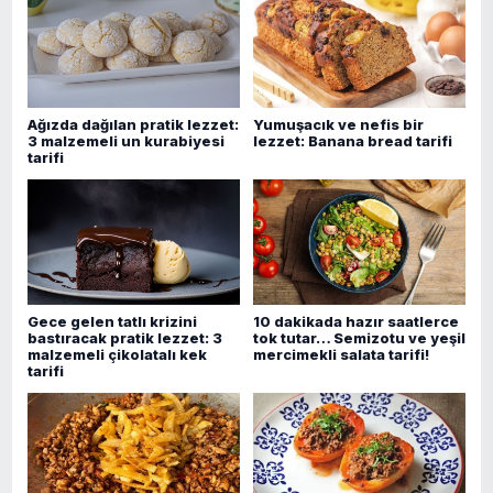
Ağızda dağılan pratik lezzet:
Yumuşacık ve nefis bir
3 malzemeli un kurabiyesi
lezzet: Banana bread tarifi
tarifi
Gece gelen tatlı krizini
10 dakikada hazır saatlerce
bastıracak pratik lezzet: 3
tok tutar… Semizotu ve yeşil
malzemeli çikolatalı kek
mercimekli salata tarifi!
tarifi