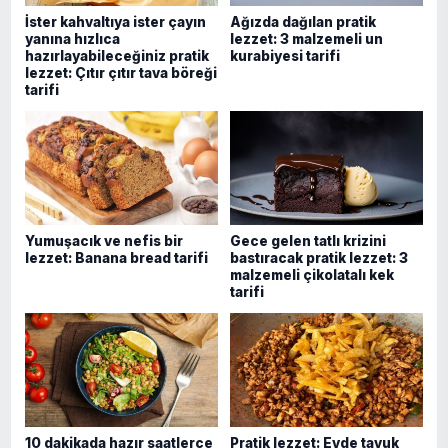
İster kahvaltıya ister çayın
Ağızda dağılan pratik
yanına hızlıca
lezzet: 3 malzemeli un
hazırlayabileceğiniz pratik
kurabiyesi tarifi
lezzet: Çıtır çıtır tava böreği
tarifi
Yumuşacık ve nefis bir
Gece gelen tatlı krizini
lezzet: Banana bread tarifi
bastıracak pratik lezzet: 3
malzemeli çikolatalı kek
tarifi
10 dakikada hazır saatlerce
Pratik lezzet: Evde tavuk