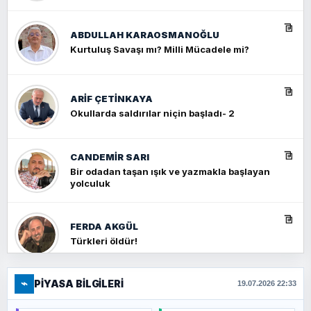
ABDULLAH KARAOSMANOĞLU
Kurtuluş Savaşı mı? Milli Mücadele mi?
ARIF ÇETİNKAYA
Okullarda saldırılar niçin başladı- 2
CANDEMIR SARI
Bir odadan taşan ışık ve yazmakla başlayan
yolculuk
FERDA AKGÜL
Türkleri öldür!
⌁
PIYASA BILGILERI
FERHAT BÜYÜKKALKAN
19.07.2026 22:33
Ankara Zirvesi: NATO Toplantısı mı, Yeni
Ortadoğu Haritasının Provası mı?