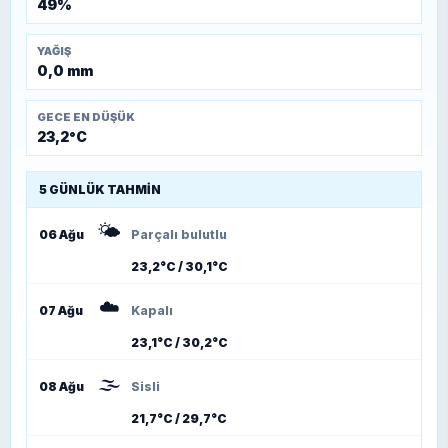
49%
YAĞIŞ
0,0 mm
GECE EN DÜŞÜK
23,2°C
5 GÜNLÜK TAHMIN
🌤️
06 Ağu
Parçalı bulutlu
23,2°C / 30,1°C
☁️
07 Ağu
Kapalı
23,1°C / 30,2°C
🌫️
08 Ağu
Sisli
21,7°C / 29,7°C