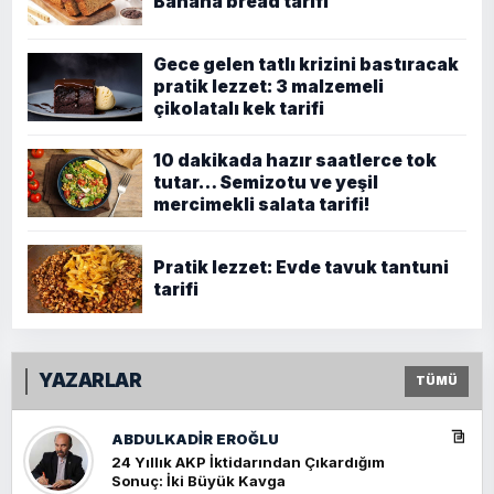
Banana bread tarifi
Gece gelen tatlı krizini bastıracak
pratik lezzet: 3 malzemeli
çikolatalı kek tarifi
10 dakikada hazır saatlerce tok
tutar… Semizotu ve yeşil
mercimekli salata tarifi!
Pratik lezzet: Evde tavuk tantuni
tarifi
YAZARLAR
TÜMÜ
ABDULKADIR EROĞLU
24 Yıllık AKP İktidarından Çıkardığım
Sonuç: İki Büyük Kavga