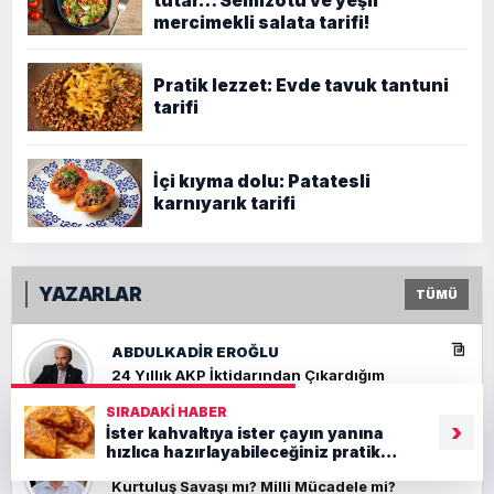
tutar… Semizotu ve yeşil
mercimekli salata tarifi!
Pratik lezzet: Evde tavuk tantuni
tarifi
İçi kıyma dolu: Patatesli
karnıyarık tarifi
YAZARLAR
TÜMÜ
ABDULKADIR EROĞLU
24 Yıllık AKP İktidarından Çıkardığım
Sonuç: İki Büyük Kavga
SIRADAKI HABER
›
İster kahvaltıya ister çayın yanına
hızlıca hazırlayabileceğiniz pratik
ABDULLAH KARAOSMANOĞLU
lezzet: Çıtır çıtır tava böreği tarifi
Kurtuluş Savaşı mı? Milli Mücadele mi?