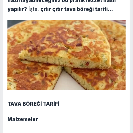
hazırlayabileceğiniz bu pratik lezzet nasıl
yapılır?
İşte,
çıtır çıtır tava böreği tarifi…
TAVA BÖREĞİ TARİFİ
Malzemeler