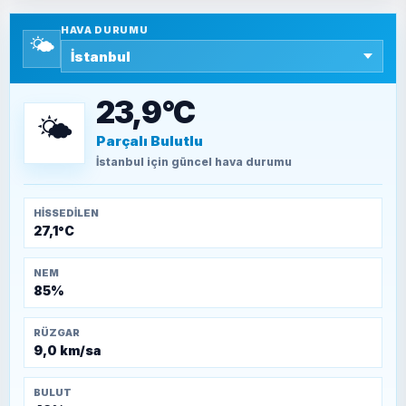
Yazara ait yazı bulunamadı
HAVA DURUMU
🌤️
SEYFULLAH ÇİÇEK
15 Temmuz’a giden yolun taşları nasıl
döşendi?
23,9°C
🌤️
Parçalı Bulutlu
TEOMAN ALPASLAN
Kütahya-Eskişehir Muharebeleri (10-24
İstanbul
için güncel hava durumu
Temmuz 1921)
HISSEDILEN
27,1°C
NEM
85%
RÜZGAR
9,0 km/sa
BULUT