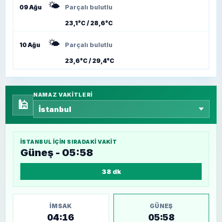
🌤️
09 Ağu
Parçalı bulutlu
23,1°C / 28,6°C
🌤️
10 Ağu
Parçalı bulutlu
23,6°C / 29,4°C
NAMAZ VAKITLERI
🕌
İSTANBUL
IÇIN SIRADAKI VAKIT
Güneş - 05:58
38 dk
İMSAK
GÜNEŞ
04:16
05:58