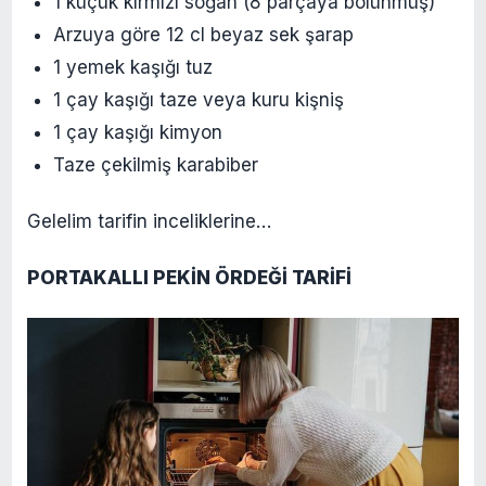
1 küçük kırmızı soğan (8 parçaya bölünmüş)
Arzuya göre 12 cl beyaz sek şarap
1 yemek kaşığı tuz
1 çay kaşığı taze veya kuru kişniş
1 çay kaşığı kimyon
Taze çekilmiş karabiber
Gelelim tarifin inceliklerine…
PORTAKALLI PEKİN ÖRDEĞİ TARİFİ