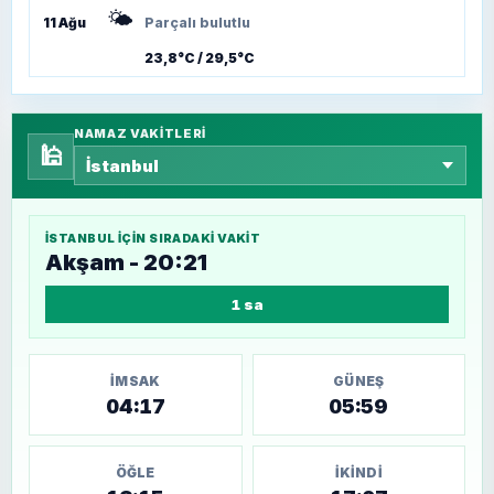
🌤️
11 Ağu
Parçalı bulutlu
23,8°C / 29,5°C
NAMAZ VAKITLERI
🕌
İSTANBUL
IÇIN SIRADAKI VAKIT
Akşam - 20:21
1 sa
İMSAK
GÜNEŞ
04:17
05:59
ÖĞLE
İKINDI