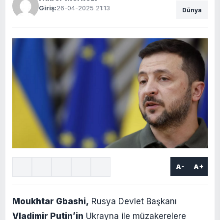
Giriş:
26-04-2025 21:13
Dünya
A-
A+
Moukhtar Gbashi,
Rusya Devlet Başkanı
Vladimir Putin’in
Ukrayna ile müzakerelere