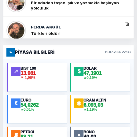
Bir odadan taşan ışık ve yazmakla başlayan
yolculuk
FERDA AKGÜL
Türkleri öldür!
⌁
PIYASA BILGILERI
FERHAT BÜYÜKKALKAN
19.07.2026 22:33
Ankara Zirvesi: NATO Toplantısı mı, Yeni
Ortadoğu Haritasının Provası mı?
BIST 100
DOLAR
↗
$
13.981
47,1901
-1,90%
0,19%
▼
▲
HÜSEYIN MÜMTAZ BAYAZITOĞLU
Hilâl Bıyık, Kara Kalpak
EURO
GRAM ALTIN
€
◉
54,0262
6.093,03
0,01%
1,19%
▲
▲
MURAT ÖZKAN
Toplumdaki Ur: Kesin İnançlılar
PETROL
BONO
⛽
●
88,21
40,02