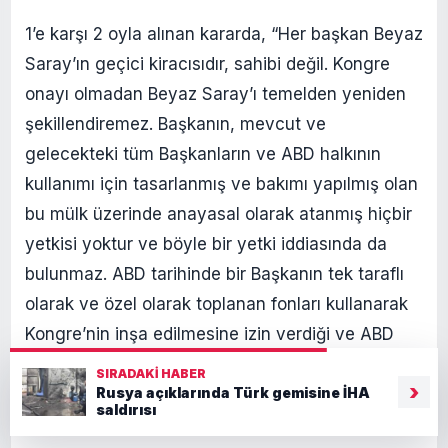
1’e karşı 2 oyla alınan kararda, “Her başkan Beyaz
Saray’ın geçici kiracısıdır, sahibi değil. Kongre
onayı olmadan Beyaz Saray’ı temelden yeniden
şekillendiremez. Başkanın, mevcut ve
gelecekteki tüm Başkanların ve ABD halkının
kullanımı için tasarlanmış ve bakımı yapılmış olan
bu mülk üzerinde anayasal olarak atanmış hiçbir
yetkisi yoktur ve böyle bir yetki iddiasında da
bulunmaz. ABD tarihinde bir Başkanın tek taraflı
olarak ve özel olarak toplanan fonları kullanarak
Kongre’nin inşa edilmesine izin verdiği ve ABD
vergi mükelleflerinin ödediği Beyaz Saray’ın
SIRADAKI HABER
›
önemli bölümlerini yıktığı hiçbir örneğe
Rusya açıklarında Türk gemisine İHA
saldırısı
rastlamadık.” ifadeleri kullanıldı.