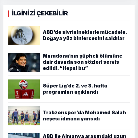
İLGİNİZİ ÇEKEBİLİR
ABD’de sivrisineklerle mücadele.
Doğaya yüz binlercesini saldılar
Maradona’nın şüpheli ölümüne
dair davada son sözleri servis
edildi. “Hepsi bu”
Süper Lig’de 2. ve 3. hafta
programları açıklandı
Trabzonspor’da Mohamed Salah
neşesi idmana yansıdı
ABD ile Almanya arasındaki uzun