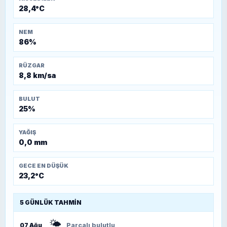
28,4°C
NEM
86%
RÜZGAR
8,8 km/sa
BULUT
25%
YAĞIŞ
0,0 mm
GECE EN DÜŞÜK
23,2°C
5 GÜNLÜK TAHMIN
🌤️
07 Ağu
Parçalı bulutlu