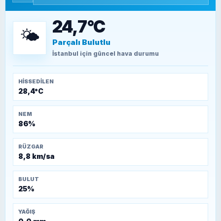
15 Temmuz’a giden yolun taşları nasıl
döşendi?
24,7°C
🌤️
Parçalı Bulutlu
TEOMAN ALPASLAN
Kütahya-Eskişehir Muharebeleri (10-24
İstanbul
için güncel hava durumu
Temmuz 1921)
HISSEDILEN
28,4°C
NEM
86%
RÜZGAR
8,8 km/sa
BULUT
25%
YAĞIŞ