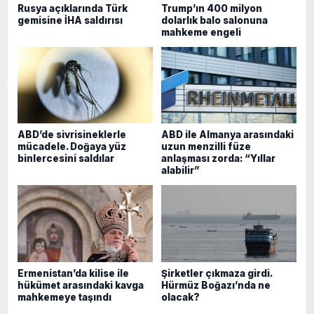
Rusya açıklarında Türk
Trump’ın 400 milyon
gemisine İHA saldırısı
dolarlık balo salonuna
mahkeme engeli
ABD’de sivrisineklerle
ABD ile Almanya arasındaki
mücadele. Doğaya yüz
uzun menzilli füze
binlercesini saldılar
anlaşması zorda: “Yıllar
alabilir”
Ermenistan’da kilise ile
Şirketler çıkmaza girdi.
hükümet arasındaki kavga
Hürmüz Boğazı’nda ne
mahkemeye taşındı
olacak?