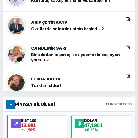
Kurtuluş Savaşı mı? Milli Mücadele mi?
ARIF ÇETİNKAYA
Okullarda saldırılar niçin başladı- 2
CANDEMIR SARI
Bir odadan taşan ışık ve yazmakla başlayan
yolculuk
FERDA AKGÜL
Türkleri öldür!
⌁
PIYASA BILGILERI
FERHAT BÜYÜKKALKAN
19.07.2026 22:33
Ankara Zirvesi: NATO Toplantısı mı, Yeni
Ortadoğu Haritasının Provası mı?
BIST 100
DOLAR
↗
$
13.981
47,1901
-1,90%
0,19%
▼
▲
HÜSEYIN MÜMTAZ BAYAZITOĞLU