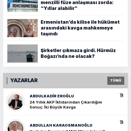
menzilli füze anlaşması zorda:
“Yıllar alabilir”
Ermenistan’da kilise ile hükümet
arasındaki kavga mahkemeye
taşındı
Şirketler çıkmaza girdi. Hürmüz
Boğazı’nda ne olacak?
YAZARLAR
TÜMÜ
ABDULKADIR EROĞLU
24 Yıllık AKP İktidarından Çıkardığım
Sonuç: İki Büyük Kavga
ABDULLAH KARAOSMANOĞLU