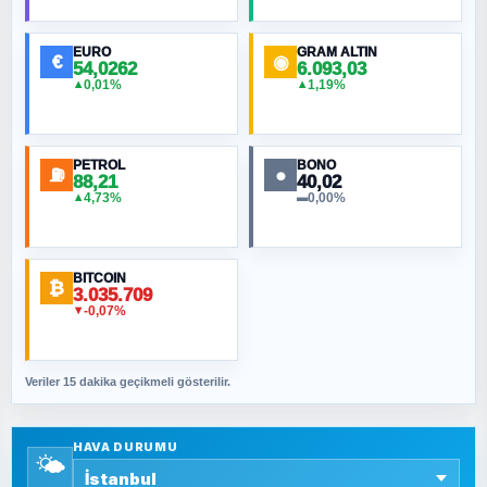
Hilâl Bıyık, Kara Kalpak
EURO
GRAM ALTIN
€
◉
54,0262
6.093,03
0,01%
1,19%
▲
▲
MURAT ÖZKAN
Toplumdaki Ur: Kesin İnançlılar
PETROL
BONO
⛽
●
88,21
40,02
NURETTIN BÖLÜK
4,73%
0,00%
▲
▬
Şura suresi 10. Ayet
BITCOIN
ORHAN KILIÇOĞLU
₿
3.035.709
Fahişeye beyinli bir müstevli alçağına
-0,07%
▼
cevabımdır
Veriler 15 dakika geçikmeli gösterilir.
SAVAŞ ŞAHİN
Yazara ait yazı bulunamadı
HAVA DURUMU
🌤️
SEYFULLAH ÇİÇEK