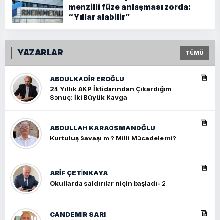
menzilli füze anlaşması zorda:
“Yıllar alabilir”
YAZARLAR
TÜMÜ
ABDULKADIR EROĞLU
24 Yıllık AKP İktidarından Çıkardığım
Sonuç: İki Büyük Kavga
ABDULLAH KARAOSMANOĞLU
Kurtuluş Savaşı mı? Milli Mücadele mi?
ARIF ÇETİNKAYA
Okullarda saldırılar niçin başladı- 2
CANDEMIR SARI