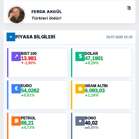
FERDA AKGÜL
Türkleri öldür!
⌁
PIYASA BILGILERI
FERHAT BÜYÜKKALKAN
19.07.2026 22:33
Ankara Zirvesi: NATO Toplantısı mı, Yeni
Ortadoğu Haritasının Provası mı?
BIST 100
DOLAR
↗
$
13.981
47,1901
-1,90%
0,19%
▼
▲
HÜSEYIN MÜMTAZ BAYAZITOĞLU
Hilâl Bıyık, Kara Kalpak
EURO
GRAM ALTIN
€
◉
54,0262
6.093,03
0,01%
1,19%
▲
▲
MURAT ÖZKAN
Toplumdaki Ur: Kesin İnançlılar
PETROL
BONO
⛽
●
88,21
40,02
NURETTIN BÖLÜK
4,73%
0,00%
▲
▬
Şura suresi 10. Ayet