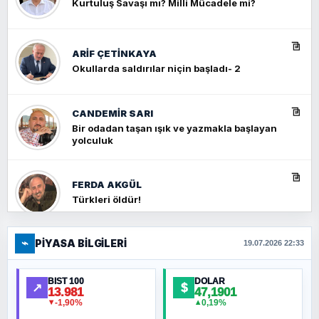
Kurtuluş Savaşı mı? Milli Mücadele mi?
ARIF ÇETİNKAYA
Okullarda saldırılar niçin başladı- 2
CANDEMIR SARI
Bir odadan taşan ışık ve yazmakla başlayan
yolculuk
FERDA AKGÜL
Türkleri öldür!
⌁
PIYASA BILGILERI
FERHAT BÜYÜKKALKAN
19.07.2026 22:33
Ankara Zirvesi: NATO Toplantısı mı, Yeni
Ortadoğu Haritasının Provası mı?
BIST 100
DOLAR
↗
$
13.981
47,1901
-1,90%
0,19%
▼
▲
HÜSEYIN MÜMTAZ BAYAZITOĞLU