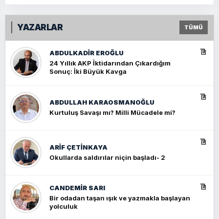
YAZARLAR
TÜMÜ
ABDULKADIR EROĞLU
24 Yıllık AKP İktidarından Çıkardığım
Sonuç: İki Büyük Kavga
ABDULLAH KARAOSMANOĞLU
Kurtuluş Savaşı mı? Milli Mücadele mi?
ARIF ÇETİNKAYA
Okullarda saldırılar niçin başladı- 2
CANDEMIR SARI
Bir odadan taşan ışık ve yazmakla başlayan
yolculuk