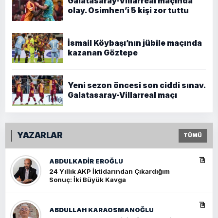
Galatasaray-Villarreal maçında
olay. Osimhen’i 5 kişi zor tuttu
İsmail Köybaşı’nın jübile maçında
kazanan Göztepe
Yeni sezon öncesi son ciddi sınav.
Galatasaray-Villarreal maçı
YAZARLAR
TÜMÜ
ABDULKADIR EROĞLU
24 Yıllık AKP İktidarından Çıkardığım
Sonuç: İki Büyük Kavga
ABDULLAH KARAOSMANOĞLU