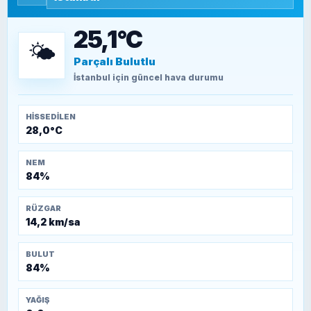
15 Temmuz’a giden yolun taşları nasıl
döşendi?
25,1°C
🌤️
Parçalı Bulutlu
TEOMAN ALPASLAN
Kütahya-Eskişehir Muharebeleri (10-24
İstanbul
için güncel hava durumu
Temmuz 1921)
HISSEDILEN
28,0°C
NEM
84%
RÜZGAR
14,2 km/sa
BULUT
84%
YAĞIŞ