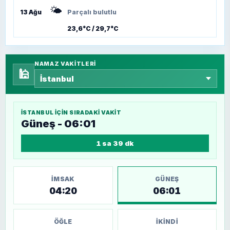
🌤️
13 Ağu
Parçalı bulutlu
23,6°C / 29,7°C
NAMAZ VAKITLERI
🕌
İSTANBUL
IÇIN SIRADAKI VAKIT
Güneş - 06:01
1 sa 39 dk
İMSAK
GÜNEŞ
04:20
06:01
ÖĞLE
İKINDI