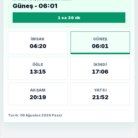
Güneş - 06:01
1 sa 39 dk
İMSAK
GÜNEŞ
04:20
06:01
ÖĞLE
İKINDI
13:15
17:06
AKŞAM
YATSI
20:19
21:52
Tarih: 09 Ağustos 2026 Pazar