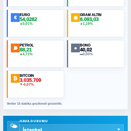
Hilâl Bıyık, Kara Kalpak
EURO
GRAM ALTIN
€
◉
54,0262
6.093,03
0,01%
1,19%
▲
▲
MURAT ÖZKAN
Toplumdaki Ur: Kesin İnançlılar
PETROL
BONO
⛽
●
88,21
40,02
NURETTIN BÖLÜK
4,73%
0,00%
▲
▬
Şura suresi 10. Ayet
BITCOIN
ORHAN KILIÇOĞLU
₿
3.035.709
Fahişeye beyinli bir müstevli alçağına
-0,07%
▼
cevabımdır
Veriler 15 dakika geçikmeli gösterilir.
SAVAŞ ŞAHİN
Yazara ait yazı bulunamadı
HAVA DURUMU
🌤️
SEYFULLAH ÇİÇEK