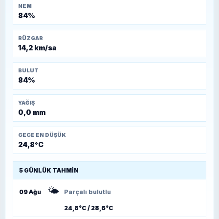
NEM
84%
RÜZGAR
14,2 km/sa
BULUT
84%
YAĞIŞ
0,0 mm
GECE EN DÜŞÜK
24,8°C
5 GÜNLÜK TAHMIN
🌤️
09 Ağu
Parçalı bulutlu
24,8°C / 28,6°C