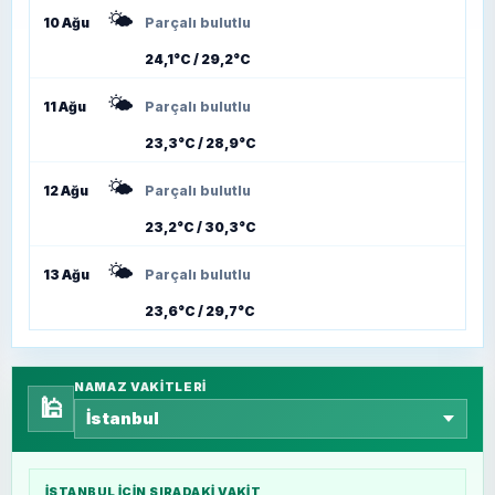
🌤️
10 Ağu
Parçalı bulutlu
24,1°C / 29,2°C
🌤️
11 Ağu
Parçalı bulutlu
23,3°C / 28,9°C
🌤️
12 Ağu
Parçalı bulutlu
23,2°C / 30,3°C
🌤️
13 Ağu
Parçalı bulutlu
23,6°C / 29,7°C
NAMAZ VAKITLERI
🕌
İSTANBUL
IÇIN SIRADAKI VAKIT