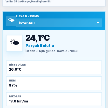
Veriler 15 dakika geçikmeli gösterilir.
SAVAŞ ŞAHİN
Yazara ait yazı bulunamadı
HAVA DURUMU
🌤️
SEYFULLAH ÇİÇEK
15 Temmuz’a giden yolun taşları nasıl
döşendi?
24,1°C
🌤️
Parçalı Bulutlu
TEOMAN ALPASLAN
Kütahya-Eskişehir Muharebeleri (10-24
İstanbul
için güncel hava durumu
Temmuz 1921)
HISSEDILEN
26,9°C
NEM
87%
RÜZGAR
13,0 km/sa