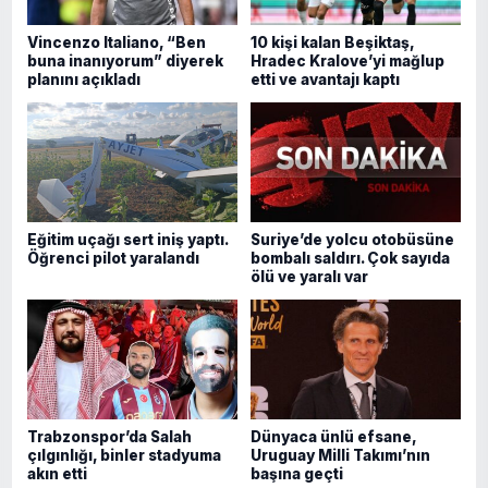
Vincenzo Italiano, “Ben
10 kişi kalan Beşiktaş,
buna inanıyorum” diyerek
Hradec Kralove’yi mağlup
planını açıkladı
etti ve avantajı kaptı
Eğitim uçağı sert iniş yaptı.
Suriye’de yolcu otobüsüne
Öğrenci pilot yaralandı
bombalı saldırı. Çok sayıda
ölü ve yaralı var
Trabzonspor’da Salah
Dünyaca ünlü efsane,
çılgınlığı, binler stadyuma
Uruguay Milli Takımı’nın
akın etti
başına geçti