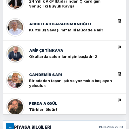
24 Yıllık AKP İktidarından Çıkardığım
Sonuç: İki Büyük Kavga
ABDULLAH KARAOSMANOĞLU
Kurtuluş Savaşı mı? Milli Mücadele mi?
ARIF ÇETİNKAYA
Okullarda saldırılar niçin başladı- 2
CANDEMIR SARI
Bir odadan taşan ışık ve yazmakla başlayan
yolculuk
FERDA AKGÜL
Türkleri öldür!
⌁
PIYASA BILGILERI
FERHAT BÜYÜKKALKAN
19.07.2026 22:33