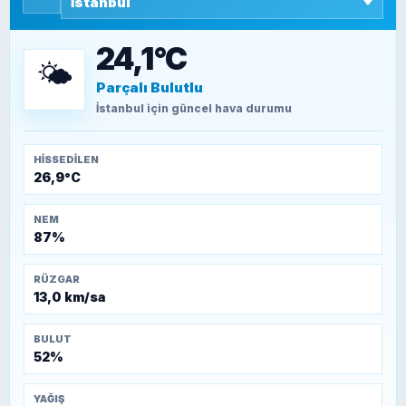
SEYFULLAH ÇİÇEK
15 Temmuz’a giden yolun taşları nasıl
döşendi?
24,1°C
🌤️
Parçalı Bulutlu
TEOMAN ALPASLAN
Kütahya-Eskişehir Muharebeleri (10-24
İstanbul
için güncel hava durumu
Temmuz 1921)
HISSEDILEN
26,9°C
NEM
87%
RÜZGAR
13,0 km/sa
BULUT
52%
YAĞIŞ