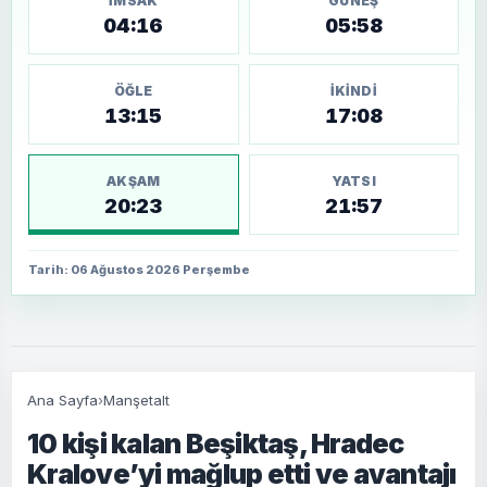
İMSAK
GÜNEŞ
04:16
05:58
ÖĞLE
İKINDI
13:15
17:08
AKŞAM
YATSI
20:23
21:57
Tarih: 06 Ağustos 2026 Perşembe
Ana Sayfa
›
Manşetalt
10 kişi kalan Beşiktaş, Hradec
Kralove’yi mağlup etti ve avantajı