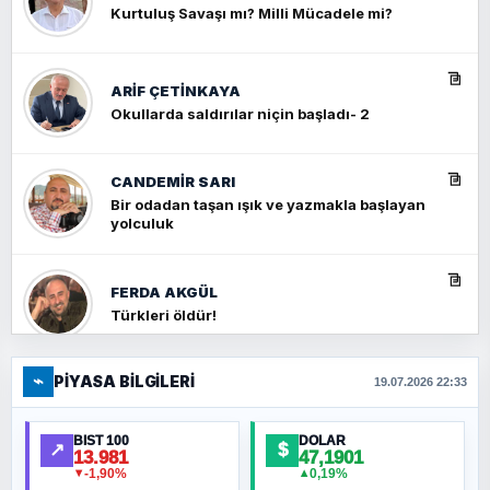
Kurtuluş Savaşı mı? Milli Mücadele mi?
ARIF ÇETİNKAYA
Okullarda saldırılar niçin başladı- 2
CANDEMIR SARI
Bir odadan taşan ışık ve yazmakla başlayan
yolculuk
FERDA AKGÜL
Türkleri öldür!
⌁
PIYASA BILGILERI
FERHAT BÜYÜKKALKAN
19.07.2026 22:33
Ankara Zirvesi: NATO Toplantısı mı, Yeni
Ortadoğu Haritasının Provası mı?
BIST 100
DOLAR
↗
$
13.981
47,1901
-1,90%
0,19%
▼
▲