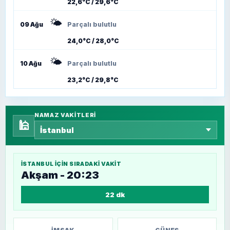
22,6°C / 29,6°C
🌤️
09 Ağu
Parçalı bulutlu
24,0°C / 28,0°C
🌤️
10 Ağu
Parçalı bulutlu
23,2°C / 29,8°C
NAMAZ VAKITLERI
🕌
İSTANBUL
IÇIN SIRADAKI VAKIT
Akşam - 20:23
22 dk