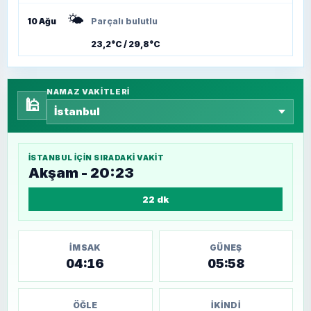
🌤️
10 Ağu
Parçalı bulutlu
23,2°C / 29,8°C
NAMAZ VAKITLERI
🕌
İSTANBUL
IÇIN SIRADAKI VAKIT
Akşam - 20:23
22 dk
İMSAK
GÜNEŞ
04:16
05:58
ÖĞLE
İKINDI