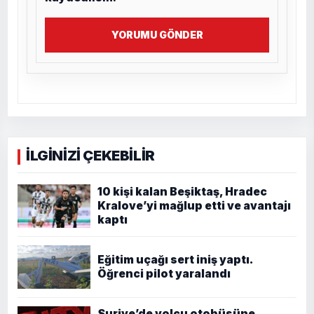
YORUMU GÖNDER
İLGİNİZİ ÇEKEBİLİR
10 kişi kalan Beşiktaş, Hradec
Kralove’yi mağlup etti ve avantajı
kaptı
Eğitim uçağı sert iniş yaptı.
Öğrenci pilot yaralandı
Suriye’de yolcu otobüsüne