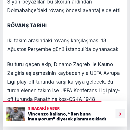
Siyah-beyazlılar, bu skorun ardından
Dolmabahçe’deki rövanş öncesi avantaj elde etti.
RÖVANŞ TARİHİ
İki takım arasındaki rövanş karşılaşması 13
Ağustos Perşembe günü İstanbul’da oynanacak.
Bu turu geçen ekip, Dinamo Zagreb ile Kauno
Zalgiris eşleşmesinin kaybedeniyle UEFA Avrupa
Ligi play-off turunda karşı karşıya gelecek. Bu
turda elenen takım ise UEFA Konferans Ligi play-
off turunda Panathinaikos-CSKA 1948
eşleşmesinin galibiyle mücadele edecek.
SIRADAKI HABER
›
Vincenzo Italiano, “Ben buna
inanıyorum” diyerek planını açıkladı
ITALIANO’DAN TEK DEĞİŞİKLİK