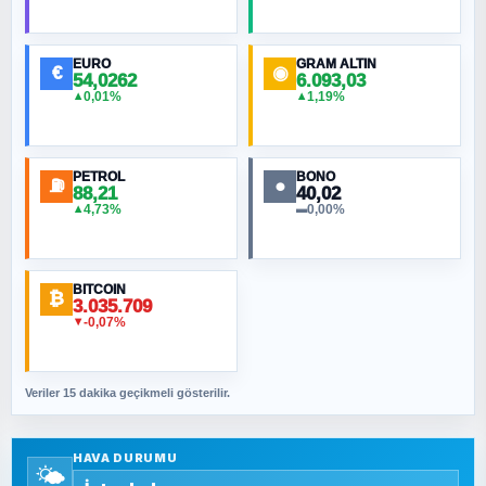
HÜSEYIN MÜMTAZ BAYAZITOĞLU
Hilâl Bıyık, Kara Kalpak
EURO
GRAM ALTIN
€
◉
54,0262
6.093,03
0,01%
1,19%
▲
▲
MURAT ÖZKAN
Toplumdaki Ur: Kesin İnançlılar
PETROL
BONO
⛽
●
88,21
40,02
NURETTIN BÖLÜK
4,73%
0,00%
▲
▬
Şura suresi 10. Ayet
BITCOIN
ORHAN KILIÇOĞLU
₿
3.035.709
Fahişeye beyinli bir müstevli alçağına
-0,07%
▼
cevabımdır
Veriler 15 dakika geçikmeli gösterilir.
SAVAŞ ŞAHİN
Yazara ait yazı bulunamadı
HAVA DURUMU
🌤️