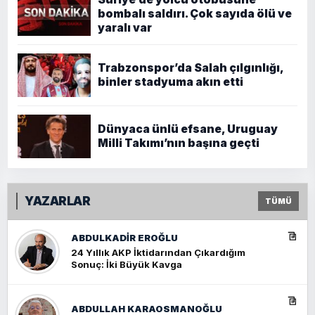
bombalı saldırı. Çok sayıda ölü ve
yaralı var
Trabzonspor’da Salah çılgınlığı,
binler stadyuma akın etti
Dünyaca ünlü efsane, Uruguay
Milli Takımı’nın başına geçti
YAZARLAR
TÜMÜ
ABDULKADIR EROĞLU
24 Yıllık AKP İktidarından Çıkardığım
Sonuç: İki Büyük Kavga
ABDULLAH KARAOSMANOĞLU