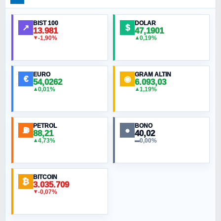
Ankara Zirvesi: NATO Toplantısı mı, Yeni
Ortadoğu Haritasının Provası mı?
BIST 100
DOLAR
↗
$
13.981
47,1901
-1,90%
0,19%
▼
▲
HÜSEYIN MÜMTAZ BAYAZITOĞLU
Hilâl Bıyık, Kara Kalpak
EURO
GRAM ALTIN
€
◉
54,0262
6.093,03
0,01%
1,19%
▲
▲
MURAT ÖZKAN
Toplumdaki Ur: Kesin İnançlılar
PETROL
BONO
⛽
●
88,21
40,02
NURETTIN BÖLÜK
4,73%
0,00%
▲
▬
Şura suresi 10. Ayet
BITCOIN
ORHAN KILIÇOĞLU
₿
3.035.709
Fahişeye beyinli bir müstevli alçağına
-0,07%
▼
cevabımdır