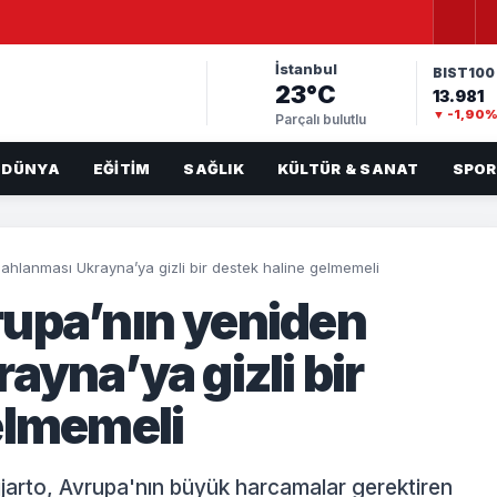
İstanbul
BIST100
23°C
13.981
▼ -1,90
Parçalı bulutlu
DÜNYA
EĞITIM
SAĞLIK
KÜLTÜR & SANAT
SPOR
lahlanması Ukrayna’ya gizli bir destek haline gelmemeli
rupa’nın yeniden
ayna’ya gizli bir
elmemeli
ijjarto, Avrupa'nın büyük harcamalar gerektiren