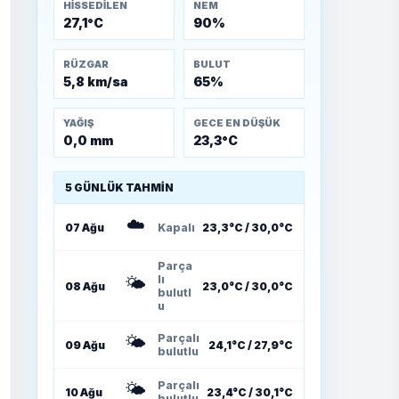
HISSEDILEN
NEM
27,1°C
90%
RÜZGAR
BULUT
5,8 km/sa
65%
YAĞIŞ
GECE EN DÜŞÜK
0,0 mm
23,3°C
5 GÜNLÜK TAHMIN
☁️
07 Ağu
Kapalı
23,3°C / 30,0°C
Parça
🌤️
lı
08 Ağu
23,0°C / 30,0°C
bulutl
u
🌤️
Parçalı
09 Ağu
24,1°C / 27,9°C
bulutlu
🌤️
Parçalı
10 Ağu
23,4°C / 30,1°C
bulutlu