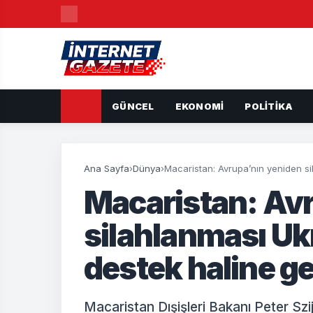
GÜNCEL
EKONOMI
POLITIKA
Ana Sayfa
›
Dünya
›
Macaristan: Avrupa’nın yeniden si
Macaristan: Av
silahlanması Ukr
destek haline g
Macaristan Dışişleri Bakanı Peter Sz