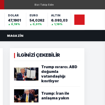
Bizi Takip Edin
DOLAR
EURO
ALTIN
47,1901
54,0262
6.093,03
%
▲ 0,19%
▲ 0,01%
▲ 1,19%
MAGAZIN
İLGİNİZİ ÇEKEBİLİR
Trump ısrarcı. ABD
doğumla
vatandaşlığı
kısıtlıyor
Trump: İran ile
anlaşma yakın