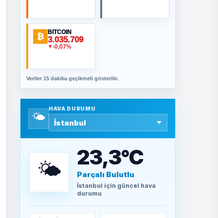
ORHAN KILIÇOĞLU
BITCOIN
₿
3.035.709
Fahişeye beyinli bir
-0,07%
▼
müstevli alçağına
cevabımdır
Veriler 15 dakika geçikmeli gösterilir.
SAVAŞ ŞAHİN
Yazara ait yazı
bulunamadı
HAVA DURUMU
🌤️
SEYFULLAH ÇİÇEK
15 Temmuz’a giden
23,3°C
yolun taşları nasıl
döşendi?
🌤️
Parçalı Bulutlu
TEOMAN ALPASLAN
İstanbul
için güncel hava
Kütahya-Eskişehir
durumu
Muharebeleri (10-24
Temmuz 1921)