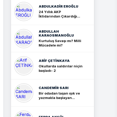
ABDULKADIR EROĞLU
24 Yıllık AKP
İktidarından Çıkardığım
Sonuç: İki Büyük Kavga
ABDULLAH
KARAOSMANOĞLU
Kurtuluş Savaşı mı? Milli
Mücadele mi?
ARIF ÇETİNKAYA
Okullarda saldırılar niçin
başladı- 2
CANDEMIR SARI
Bir odadan taşan ışık ve
yazmakla başlayan
yolculuk