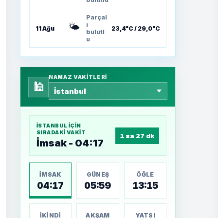
Parçal
🌤️
ı
11 Ağu
23,4°C / 29,0°C
bulutl
u
NAMAZ VAKITLERI
🕌
İSTANBUL
IÇIN
SIRADAKI VAKIT
1 sa 27 dk
İmsak - 04:17
İMSAK
GÜNEŞ
ÖĞLE
04:17
05:59
13:15
İKINDI
AKŞAM
YATSI