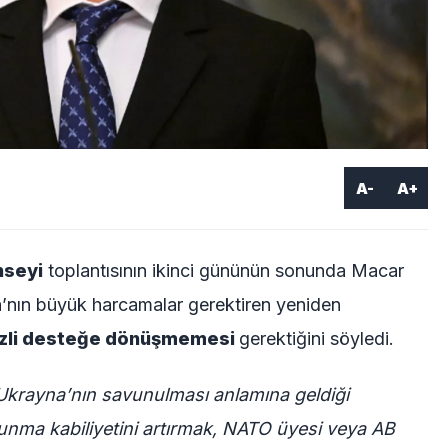
A-
A+
nseyi
toplantısının ikinci gününün sonunda Macar
a’nın büyük harcamalar gerektiren yeniden
zli desteğe dönüşmemesi
gerektiğini söyledi.
Ukrayna’nın savunulması anlamına geldiği
nma kabiliyetini artırmak, NATO üyesi veya AB