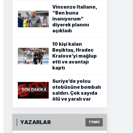
Vincenzo Italiano,
“Ben buna
inanıyorum”
diyerek planını
açıkladı
10 kişi kalan
Beşiktaş, Hradec
Kralove’yi mağlup
etti ve avantajı
kaptı
Suriye’de yolcu
otobüsüne bombalı
saldırı. Çok sayıda
ölü ve yaralı var
YAZARLAR
TÜMÜ