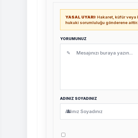
YASAL UYARI:
Hakaret, küfür veya k
hukuki sorumluluğu gönderene aittir
YORUMUNUZ
✎
ADINIZ SOYADINIZ
👤