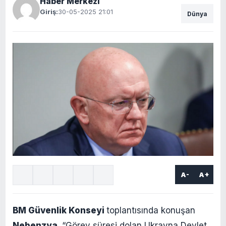
Haber Merkezi
Giriş:
30-05-2025 21:01
Dünya
A-
A+
BM Güvenlik Konseyi
toplantısında konuşan
Nebenzya,
“Görev süresi dolan Ukrayna Devlet