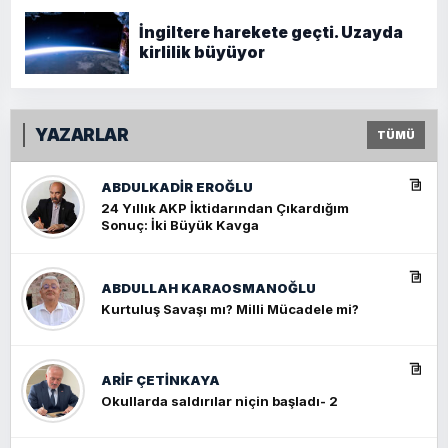
İngiltere harekete geçti. Uzayda
kirlilik büyüyor
YAZARLAR
TÜMÜ
ABDULKADIR EROĞLU
24 Yıllık AKP İktidarından Çıkardığım
Sonuç: İki Büyük Kavga
ABDULLAH KARAOSMANOĞLU
Kurtuluş Savaşı mı? Milli Mücadele mi?
ARIF ÇETİNKAYA
Okullarda saldırılar niçin başladı- 2