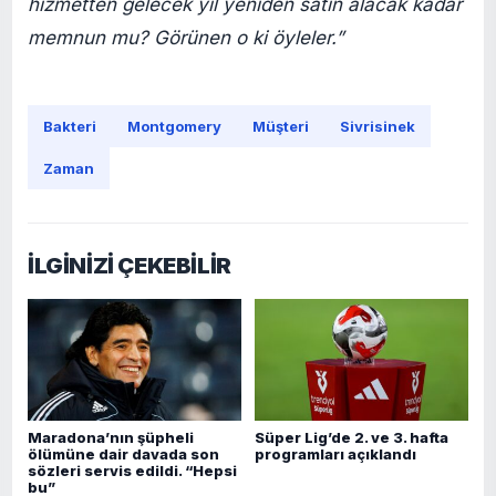
hizmetten gelecek yıl yeniden satın alacak kadar
memnun mu? Görünen o ki öyleler.”
Bakteri
Montgomery
Müşteri
Sivrisinek
Zaman
İLGİNİZİ ÇEKEBİLİR
Maradona’nın şüpheli
Süper Lig’de 2. ve 3. hafta
ölümüne dair davada son
programları açıklandı
sözleri servis edildi. “Hepsi
bu”