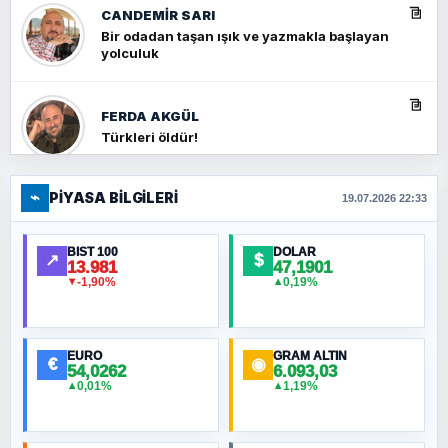
CANDEMIR SARI
Bir odadan taşan ışık ve yazmakla başlayan
yolculuk
FERDA AKGÜL
Türkleri öldür!
⌁
PIYASA BILGILERI
FERHAT BÜYÜKKALKAN
19.07.2026 22:33
Ankara Zirvesi: NATO Toplantısı mı, Yeni
Ortadoğu Haritasının Provası mı?
BIST 100
DOLAR
↗
$
13.981
47,1901
-1,90%
0,19%
▼
▲
HÜSEYIN MÜMTAZ BAYAZITOĞLU
Hilâl Bıyık, Kara Kalpak
EURO
GRAM ALTIN
€
◉
54,0262
6.093,03
0,01%
1,19%
▲
▲
MURAT ÖZKAN
Toplumdaki Ur: Kesin İnançlılar