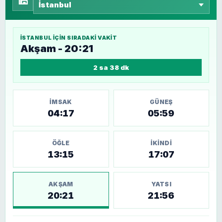
🕌
İSTANBUL
IÇIN SIRADAKI VAKIT
Akşam - 20:21
2 sa 38 dk
İMSAK
GÜNEŞ
04:17
05:59
ÖĞLE
İKINDI
13:15
17:07
AKŞAM
YATSI
20:21
21:56