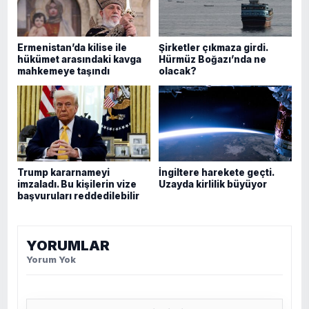
Ermenistan’da kilise ile
Şirketler çıkmaza girdi.
hükümet arasındaki kavga
Hürmüz Boğazı’nda ne
mahkemeye taşındı
olacak?
Trump kararnameyi
İngiltere harekete geçti.
imzaladı. Bu kişilerin vize
Uzayda kirlilik büyüyor
başvuruları reddedilebilir
YORUMLAR
Yorum Yok