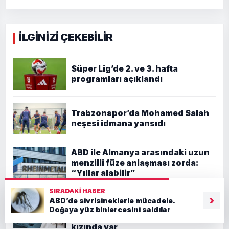
İLGİNİZİ ÇEKEBİLİR
Süper Lig’de 2. ve 3. hafta
programları açıklandı
Trabzonspor’da Mohamed Salah
neşesi idmana yansıdı
ABD ile Almanya arasındaki uzun
menzilli füze anlaşması zorda:
“Yıllar alabilir”
SIRADAKI HABER
Başı dönünce hastaneye gitti,
›
ABD’de sivrisineklerle mücadele.
nadir hastalığı ortaya çıktı!
Doğaya yüz binlercesini saldılar
Türkiye’de sadece onda ve
kızında var