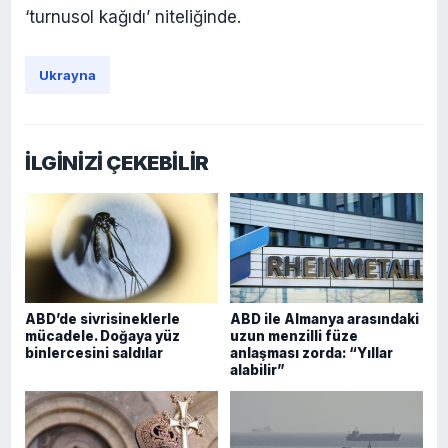
‘turnusol kağıdı’ niteliğinde.
Ukrayna
İLGİNİZİ ÇEKEBİLİR
ABD’de sivrisineklerle
ABD ile Almanya arasındaki
mücadele. Doğaya yüz
uzun menzilli füze
binlercesini saldılar
anlaşması zorda: “Yıllar
alabilir”