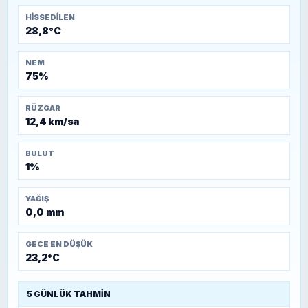
HISSEDILEN
28,8°C
NEM
75%
RÜZGAR
12,4 km/sa
BULUT
1%
YAĞIŞ
0,0 mm
GECE EN DÜŞÜK
23,2°C
5 GÜNLÜK TAHMIN