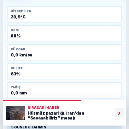
Temmuz 1921)
HISSEDILEN
28,9°C
NEM
88%
RÜZGAR
0,0 km/sa
BULUT
63%
YAĞIŞ
0,0 mm
GECE EN DÜŞÜK
SIRADAKI HABER
›
23,4°C
Hürmüz pazarlığı. İran’dan
“Savaşabiliriz” mesajı
5 GÜNLÜK TAHMIN