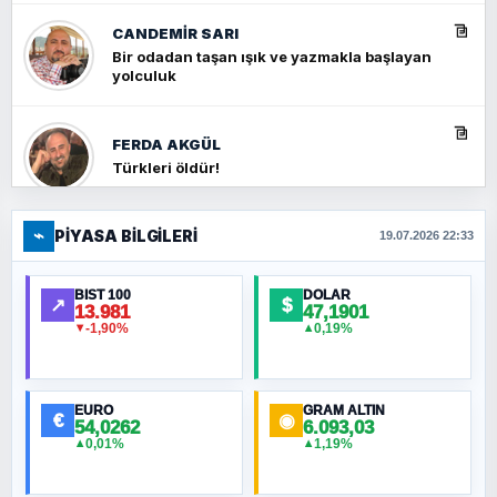
CANDEMIR SARI
Bir odadan taşan ışık ve yazmakla başlayan
yolculuk
FERDA AKGÜL
Türkleri öldür!
⌁
PIYASA BILGILERI
FERHAT BÜYÜKKALKAN
19.07.2026 22:33
Ankara Zirvesi: NATO Toplantısı mı, Yeni
Ortadoğu Haritasının Provası mı?
BIST 100
DOLAR
↗
$
13.981
47,1901
-1,90%
0,19%
▼
▲
HÜSEYIN MÜMTAZ BAYAZITOĞLU
Hilâl Bıyık, Kara Kalpak
EURO
GRAM ALTIN
€
◉
54,0262
6.093,03
0,01%
1,19%
▲
▲
MURAT ÖZKAN
Toplumdaki Ur: Kesin İnançlılar