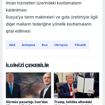
liman hizmetleri üzerindeki kısıtlamaların
kaldırılması
Rusya’ya tarım makineleri ve gıda üretimiyle ilgili
diğer malların tedariğine yönelik kısıtlamaların
iptal edilmesi
Abd
Anlaşma
Rus
Ukrayna
Yönelik
İLGİNİZİ ÇEKEBİLİR
Hürmüz pazarlığı. İran’dan
Trump, tehlike altındaki