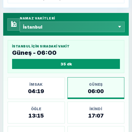
NAMAZ VAKITLERI
🕌
İSTANBUL
IÇIN SIRADAKI VAKIT
Güneş - 06:00
35 dk
İMSAK
GÜNEŞ
04:19
06:00
ÖĞLE
İKINDI
13:15
17:07