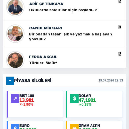
ARIF ÇETİNKAYA
Okullarda saldırılar niçin başladı- 2
CANDEMIR SARI
Bir odadan taşan ışık ve yazmakla başlayan
yolculuk
FERDA AKGÜL
Türkleri öldür!
⌁
PIYASA BILGILERI
FERHAT BÜYÜKKALKAN
19.07.2026 22:33
Ankara Zirvesi: NATO Toplantısı mı, Yeni
Ortadoğu Haritasının Provası mı?
BIST 100
DOLAR
↗
$
13.981
47,1901
-1,90%
0,19%
▼
▲
HÜSEYIN MÜMTAZ BAYAZITOĞLU
Hilâl Bıyık, Kara Kalpak
EURO
GRAM ALTIN
€
◉