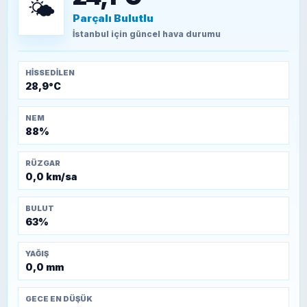
🌤️
Parçalı Bulutlu
TEOMAN ALPASLAN
Kütahya-Eskişehir Muharebeleri (10-24
İstanbul
için güncel hava durumu
Temmuz 1921)
HISSEDILEN
28,9°C
NEM
88%
RÜZGAR
0,0 km/sa
BULUT
63%
YAĞIŞ
0,0 mm
GECE EN DÜŞÜK