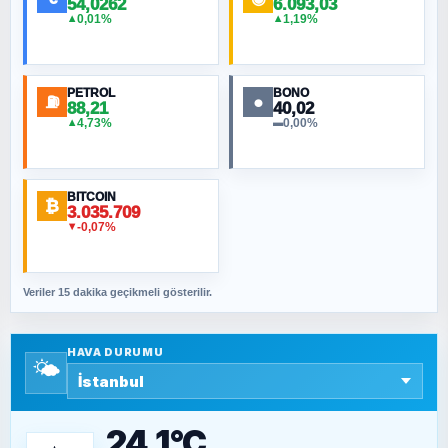
54,0262
6.093,03
0,01%
1,19%
▲
▲
MURAT ÖZKAN
Toplumdaki Ur: Kesin İnançlılar
PETROL
BONO
⛽
●
88,21
40,02
NURETTIN BÖLÜK
4,73%
0,00%
▲
▬
Şura suresi 10. Ayet
BITCOIN
ORHAN KILIÇOĞLU
₿
3.035.709
Fahişeye beyinli bir müstevli alçağına
-0,07%
▼
cevabımdır
Veriler 15 dakika geçikmeli gösterilir.
SAVAŞ ŞAHİN
Yazara ait yazı bulunamadı
HAVA DURUMU
🌤️
SEYFULLAH ÇİÇEK
15 Temmuz’a giden yolun taşları nasıl
döşendi?
24,1°C