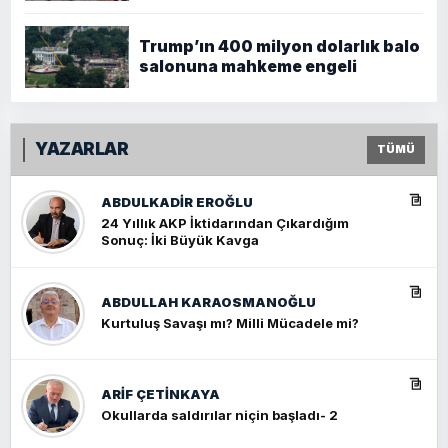
Trump’ın 400 milyon dolarlık balo
salonuna mahkeme engeli
YAZARLAR
TÜMÜ
ABDULKADIR EROĞLU
24 Yıllık AKP İktidarından Çıkardığım
Sonuç: İki Büyük Kavga
ABDULLAH KARAOSMANOĞLU
Kurtuluş Savaşı mı? Milli Mücadele mi?
ARIF ÇETİNKAYA
Okullarda saldırılar niçin başladı- 2