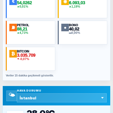
€
◉
54,0262
6.093,03
0,01%
1,19%
▲
▲
MURAT ÖZKAN
Toplumdaki Ur: Kesin İnançlılar
PETROL
BONO
⛽
●
88,21
40,02
NURETTIN BÖLÜK
4,73%
0,00%
▲
▬
Şura suresi 10. Ayet
BITCOIN
ORHAN KILIÇOĞLU
₿
3.035.709
Fahişeye beyinli bir müstevli alçağına
-0,07%
▼
cevabımdır
Veriler 15 dakika geçikmeli gösterilir.
SAVAŞ ŞAHİN
Yazara ait yazı bulunamadı
HAVA DURUMU
🌤️
SEYFULLAH ÇİÇEK
15 Temmuz’a giden yolun taşları nasıl
döşendi?