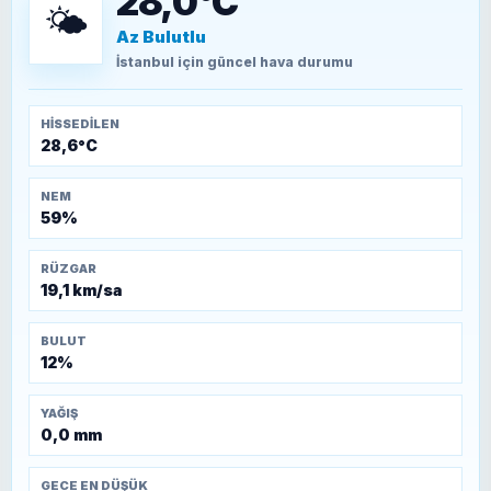
28,0°C
🌤️
Az Bulutlu
TEOMAN ALPASLAN
Kütahya-Eskişehir Muharebeleri (10-24
İstanbul
için güncel hava durumu
Temmuz 1921)
HISSEDILEN
28,6°C
NEM
59%
RÜZGAR
19,1 km/sa
BULUT
12%
YAĞIŞ
0,0 mm
GECE EN DÜŞÜK