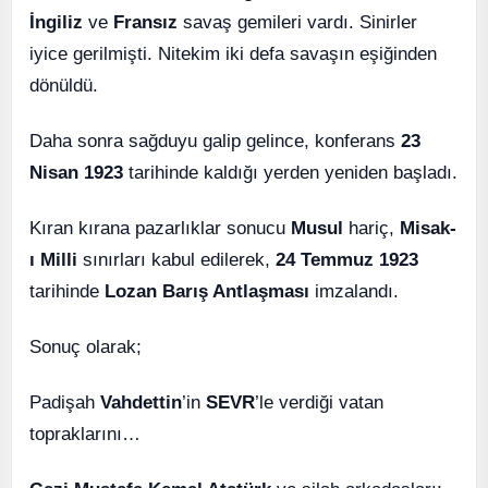
İngiliz
ve
Fransız
savaş gemileri vardı. Sinirler
iyice gerilmişti. Nitekim iki defa savaşın eşiğinden
dönüldü.
Daha sonra sağduyu galip gelince, konferans
23
Nisan 1923
tarihinde kaldığı yerden yeniden başladı.
Kıran kırana pazarlıklar sonucu
Musul
hariç,
Misak-
ı Milli
sınırları kabul edilerek,
24 Temmuz 1923
tarihinde
Lozan Barış Antlaşması
imzalandı.
Sonuç olarak;
Padişah
Vahdettin
’in
SEVR
’le verdiği vatan
topraklarını…