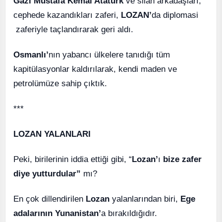
Gazi Mustafa Kemal Atatürk
ve silah arkadaşları;
cephede kazandıkları zaferi,
LOZAN’
da diplomasi
zaferiyle taçlandırarak geri aldı.
Osmanlı’
nın yabancı ülkelere tanıdığı tüm
kapitülasyonlar kaldırılarak, kendi maden ve
petrolümüze sahip çıktık.
***
LOZAN YALANLARI
Peki, birilerinin iddia ettiği gibi, “
Lozan’
ı
bize zafer
diye yutturdular”
mı?
En çok dillendirilen
Lozan
yalanlarından biri,
Ege
adalarının Yunanistan’
a bırakıldığıdır.