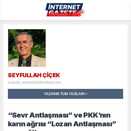
SEYFULLAH ÇİÇEK
e-posta: syfcicek28@hotmail.com
YAZARIN TÜM YAZILARI >
“Sevr Antlaşması” ve PKK’nın
karın ağrısı “Lozan Antlaşması”