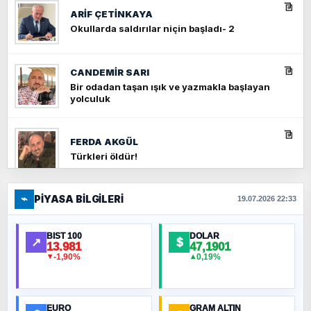
ARIF ÇETİNKAYA
Okullarda saldırılar niçin başladı- 2
CANDEMIR SARI
Bir odadan taşan ışık ve yazmakla başlayan
yolculuk
FERDA AKGÜL
Türkleri öldür!
⌁
PIYASA BILGILERI
FERHAT BÜYÜKKALKAN
19.07.2026 22:33
Ankara Zirvesi: NATO Toplantısı mı, Yeni
Ortadoğu Haritasının Provası mı?
BIST 100
DOLAR
↗
$
13.981
47,1901
-1,90%
0,19%
▼
▲
HÜSEYIN MÜMTAZ BAYAZITOĞLU
Hilâl Bıyık, Kara Kalpak
EURO
GRAM ALTIN