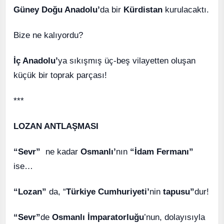
Güney Doğu Anadolu’
da bir
Kürdistan
kurulacaktı.
Bize ne kalıyordu?
İç Anadolu’
ya sıkışmış üç-beş vilayetten oluşan
küçük bir toprak parçası!
***
LOZAN ANTLAŞMASI
“Sevr”
ne kadar
Osmanlı’
nın
“İdam Fermanı”
ise…
“Lozan”
da, “
Türkiye Cumhuriyeti’
nin
tapusu”
dur!
“Sevr”
de
Osmanlı İmparatorluğu
’nun, dolayısıyla