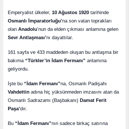
Emperyalist ülkeler,
10 Ağustos 1920
tarihinde
Osmanlı İmparatorluğu’
na son vatan toprakları
olan
Anadolu
’nun da elden çıkması anlamına gelen
Sevr Antlaşması’
nı dayattılar.
161 sayfa ve 433 maddeden oluşan bu antlaşma bir
bakıma
“Türkler’in İdam Fermanı”
anlamına
geliyordu.
İşte bu
“İdam Fermanı”
na, Osmanlı Padişahı
Vahdettin
adına hiç yüksünmeden imzasını atan da
Osmanlı Sadrazamı (Başbakanı)
Damat Ferit
Paşa’
dır.
Bu
“İdam Fermanı”
nın sadece birkaç satırına