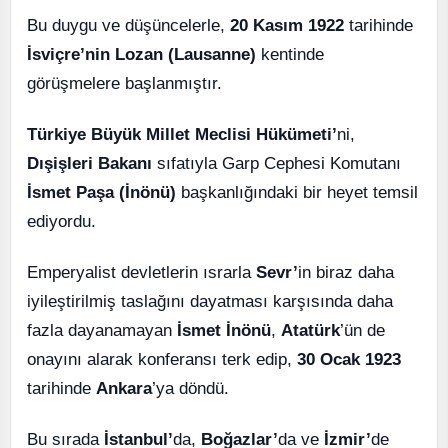
Bu duygu ve düşüncelerle,
20 Kasım 1922
tarihinde
İsviçre’nin Lozan (Lausanne)
kentinde
görüşmelere başlanmıştır.
Türkiye Büyük Millet Meclisi Hükümeti’
ni,
Dışişleri Bakanı
sıfatıyla Garp Cephesi Komutanı
İsmet Paşa (İnönü)
başkanlığındaki bir heyet temsil
ediyordu.
Emperyalist devletlerin ısrarla
Sevr’
in biraz daha
iyileştirilmiş taslağını dayatması karşısında daha
fazla dayanamayan
İsmet İnönü
,
Atatürk
’ün de
onayını alarak konferansı terk edip,
30 Ocak 1923
tarihinde
Ankara
’ya döndü.
Bu sırada
İstanbul’
da,
Boğazlar’
da ve
İzmir’
de