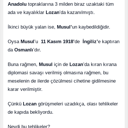
Anadolu
topraklarına 3 milden biraz uzaktaki tüm
ada ve kayalıklar
Lozan
’da kazanılmıştı.
İkinci büyük yalan ise,
Musul’
un kaybedildiğidir.
Oysa
Musul
’u
11 Kasım 1918’
de
İngiliz’
e kaptıran
da
Osmanlı
’dır.
Buna rağmen,
Musul
için de
Lozan
’da kıran kırana
diplomasi savaşı verilmiş olmasına rağmen, bu
meselenin de ilerde çözülmesi cihetine gidilmesine
karar verilmiştir.
Çünkü
Lozan
görüşmeleri uzadıkça, olası tehlikeler
de kapıda bekliyordu.
Neydi bu tehlikeler?