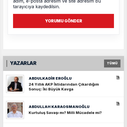
adım, e-posta adresim ve site adresim bu
tarayıcıya kaydedilsin.
YORUMU GÖNDER
YAZARLAR
TÜMÜ
ABDULKADIR EROĞLU
24 Yıllık AKP İktidarından Çıkardığım
Sonuç: İki Büyük Kavga
ABDULLAH KARAOSMANOĞLU
Kurtuluş Savaşı mı? Milli Mücadele mi?