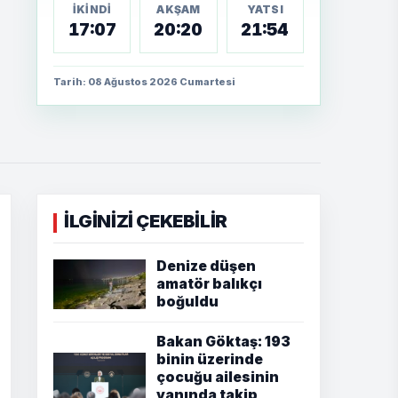
İKINDI
AKŞAM
YATSI
17:07
20:20
21:54
Tarih: 08 Ağustos 2026 Cumartesi
İLGİNİZİ ÇEKEBİLİR
Denize düşen
amatör balıkçı
boğuldu
Bakan Göktaş: 193
binin üzerinde
çocuğu ailesinin
yanında takip