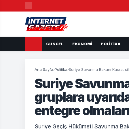
GÜNCEL
EKONOMI
POLITIKA
Ana Sayfa
›
Politika
›
Suriye Savunma Bakanı Kasra, sil
Suriye Savunma 
gruplara uyarıd
entegre olmaları
Suriye Geçiş Hükümeti Savunma Bak