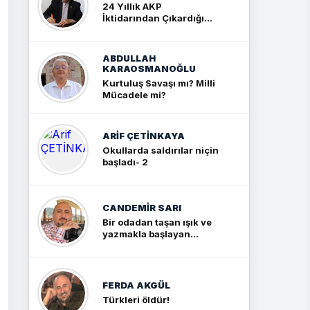
24 Yıllık AKP
İktidarından Çıkardığım
Sonuç: İki Büyük Kavga
ABDULLAH
KARAOSMANOĞLU
Kurtuluş Savaşı mı? Milli
Mücadele mi?
ARIF ÇETİNKAYA
Okullarda saldırılar niçin
başladı- 2
CANDEMIR SARI
Bir odadan taşan ışık ve
yazmakla başlayan
yolculuk
FERDA AKGÜL
Türkleri öldür!