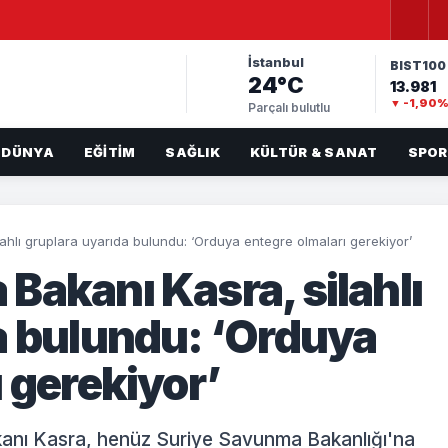
İstanbul
BIST100
24°C
13.981
▼ -1,90
Parçalı bulutlu
DÜNYA
EĞITIM
SAĞLIK
KÜLTÜR & SANAT
SPOR
ahlı gruplara uyarıda bulundu: ‘Orduya entegre olmaları gerekiyor’
Bakanı Kasra, silahlı
a bulundu: ‘Orduya
 gerekiyor’
anı Kasra, henüz Suriye Savunma Bakanlığı'na