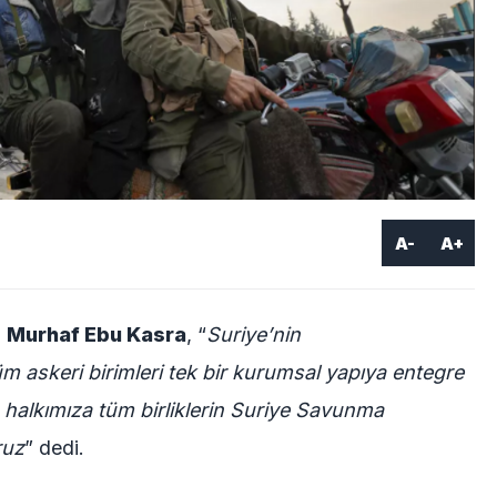
A-
A+
ı
Murhaf Ebu Kasra
, “
Suriye’nin
m askeri birimleri tek bir kurumsal yapıya entegre
 halkımıza tüm birliklerin Suriye Savunma
ruz
” dedi.