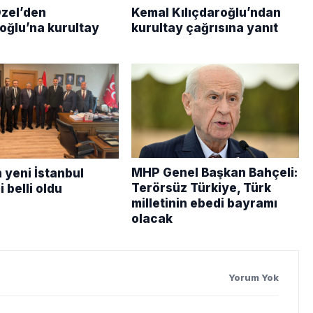
zel’den
Kemal Kılıçdaroğlu’ndan
roğlu’na kurultay
kurultay çağrısına yanıt
MHP Genel Başkan Bahçeli:
 yeni İstanbul
Terörsüz Türkiye, Türk
 belli oldu
milletinin ebedi bayramı
olacak
Yorum Yok