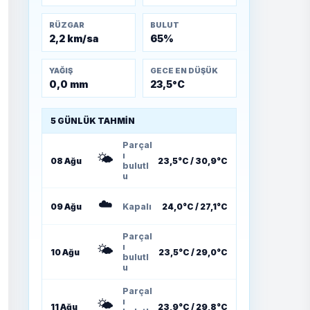
RÜZGAR
BULUT
2,2 km/sa
65%
YAĞIŞ
GECE EN DÜŞÜK
0,0 mm
23,5°C
5 GÜNLÜK TAHMIN
Parçal
🌤️
ı
08 Ağu
23,5°C / 30,9°C
bulutl
u
☁️
09 Ağu
Kapalı
24,0°C / 27,1°C
Parçal
🌤️
ı
10 Ağu
23,5°C / 29,0°C
bulutl
u
Parçal
🌤️
ı
11 Ağu
23,9°C / 29,8°C