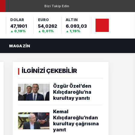
Bizi Takip Edin
DOLAR
EURO
ALTIN
47,1901
54,0262
6.093,03
%
▲ 0,19%
▲ 0,01%
▲ 1,19%
MAGAZIN
İLGİNİZİ ÇEKEBİLİR
Özgür Özel’den
Kılıçdaroğlu’na
kurultay yanıtı
Kemal
Kılıçdaroğlu’ndan
kurultay çağrısına
yanıt