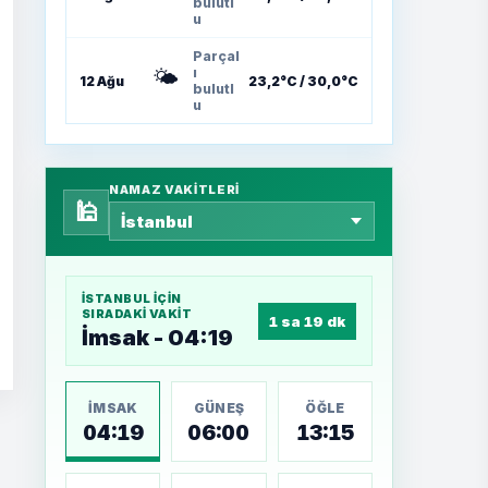
bulutl
u
Parçal
🌤️
ı
12 Ağu
23,2°C / 30,0°C
bulutl
u
NAMAZ VAKITLERI
🕌
İSTANBUL
IÇIN
SIRADAKI VAKIT
1 sa 19 dk
İmsak - 04:19
İMSAK
GÜNEŞ
ÖĞLE
04:19
06:00
13:15