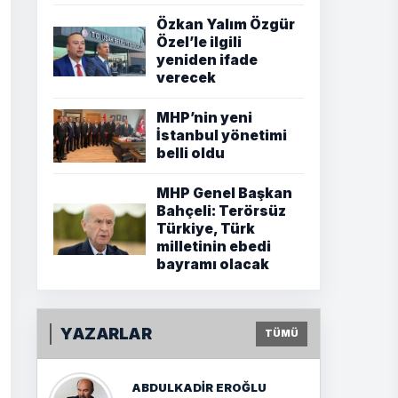
Özkan Yalım Özgür
Özel’le ilgili
yeniden ifade
verecek
MHP’nin yeni
İstanbul yönetimi
belli oldu
MHP Genel Başkan
Bahçeli: Terörsüz
Türkiye, Türk
milletinin ebedi
bayramı olacak
YAZARLAR
TÜMÜ
ABDULKADIR EROĞLU