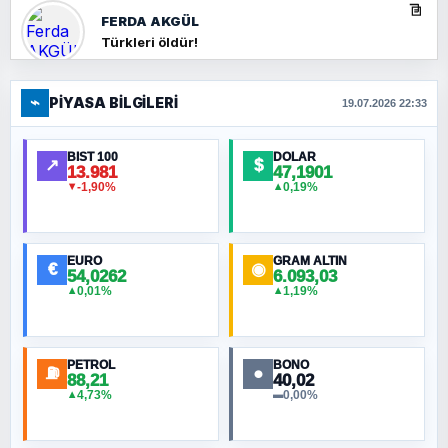
FERDA AKGÜL
Türkleri öldür!
⌁
PIYASA BILGILERI
FERHAT BÜYÜKKALKAN
19.07.2026 22:33
Ankara Zirvesi: NATO Toplantısı mı, Yeni
Ortadoğu Haritasının Provası mı?
BIST 100
DOLAR
↗
$
13.981
47,1901
-1,90%
0,19%
▼
▲
HÜSEYIN MÜMTAZ BAYAZITOĞLU
Hilâl Bıyık, Kara Kalpak
EURO
GRAM ALTIN
€
◉
54,0262
6.093,03
0,01%
1,19%
▲
▲
MURAT ÖZKAN
Toplumdaki Ur: Kesin İnançlılar
PETROL
BONO
⛽
●
88,21
40,02
NURETTIN BÖLÜK
4,73%
0,00%
▲
▬
Şura suresi 10. Ayet