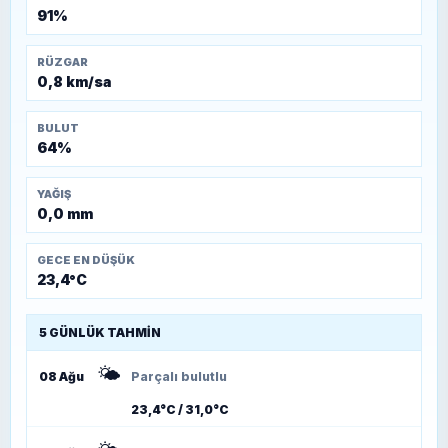
91%
RÜZGAR
0,8 km/sa
BULUT
64%
YAĞIŞ
0,0 mm
GECE EN DÜŞÜK
23,4°C
5 GÜNLÜK TAHMIN
🌤️
08 Ağu
Parçalı bulutlu
23,4°C / 31,0°C