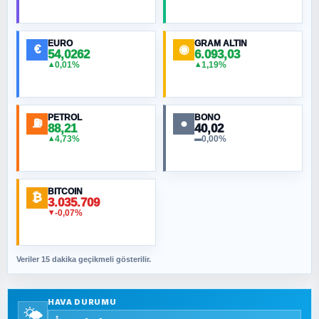
HÜSEYIN MÜMTAZ BAYAZITOĞLU
Hilâl Bıyık, Kara Kalpak
EURO
GRAM ALTIN
€
◉
54,0262
6.093,03
0,01%
1,19%
▲
▲
MURAT ÖZKAN
Toplumdaki Ur: Kesin İnançlılar
PETROL
BONO
⛽
●
88,21
40,02
NURETTIN BÖLÜK
4,73%
0,00%
▲
▬
Şura suresi 10. Ayet
BITCOIN
ORHAN KILIÇOĞLU
₿
3.035.709
Fahişeye beyinli bir müstevli alçağına
-0,07%
▼
cevabımdır
Veriler 15 dakika geçikmeli gösterilir.
SAVAŞ ŞAHİN
Yazara ait yazı bulunamadı
HAVA DURUMU
🌤️