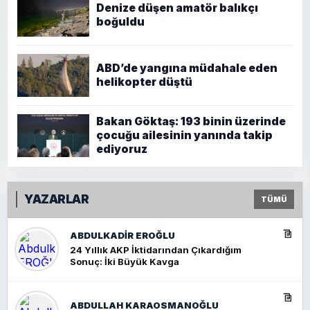
Denize düşen amatör balıkçı
boğuldu
ABD’de yangına müdahale eden
helikopter düştü
Bakan Göktaş: 193 binin üzerinde
çocuğu ailesinin yanında takip
ediyoruz
YAZARLAR
TÜMÜ
ABDULKADIR EROĞLU
24 Yıllık AKP İktidarından Çıkardığım
Sonuç: İki Büyük Kavga
ABDULLAH KARAOSMANOĞLU