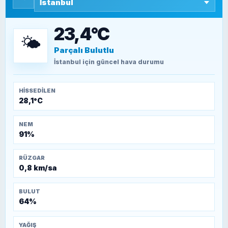
SEYFULLAH ÇİÇEK
15 Temmuz’a giden yolun taşları nasıl
döşendi?
23,4°C
🌤️
Parçalı Bulutlu
TEOMAN ALPASLAN
Kütahya-Eskişehir Muharebeleri (10-24
İstanbul
için güncel hava durumu
Temmuz 1921)
HISSEDILEN
28,1°C
NEM
91%
RÜZGAR
0,8 km/sa
BULUT
64%
YAĞIŞ