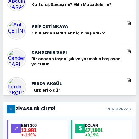
Kurtuluş Savaşı mı? Milli Mücadele mi?
ARIF ÇETİNKAYA
Okullarda saldırılar niçin başladı- 2
CANDEMIR SARI
Bir odadan taşan ışık ve yazmakla başlayan
yolculuk
FERDA AKGÜL
Türkleri öldür!
⌁
PIYASA BILGILERI
FERHAT BÜYÜKKALKAN
19.07.2026 22:33
Ankara Zirvesi: NATO Toplantısı mı, Yeni
Ortadoğu Haritasının Provası mı?
BIST 100
DOLAR
↗
$
13.981
47,1901
-1,90%
0,19%
▼
▲