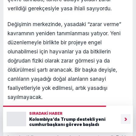
verildiği gerekçesiyle yasa ihlali sayıyordu.
Değişimin merkezinde, yasadaki “zarar verme”
kavramının yeniden tanımlanması yatıyor. Yeni
düzenlemeyle birlikte bir projeye engel
olunabilmesi için hayvanlar ya da bitkilerin
doğrudan fiziki olarak zarar görmesi ya da
öldürülmesi şartı aranacak. Bir başka deyişle,
canlıların yaşadığı doğal alanların sanayi
faaliyetleriyle yok edilmesi, artık yasadışı
sayılmayacak.
“HAYVANLARI DEĞİL İŞÇİLERİ KORUYORUZ”
SIRADAKI HABER
›
Kolombiya’da Trump destekli yeni
cumhurbaşkanı göreve başladı
Karara çevre örgütleri sert tepki gösterdi. Trump