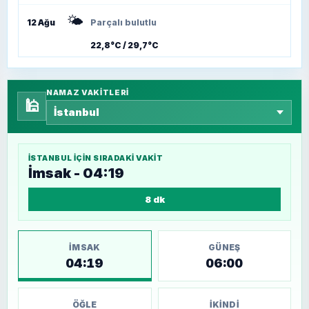
🌤️
12 Ağu
Parçalı bulutlu
22,8°C / 29,7°C
NAMAZ VAKITLERI
🕌
İSTANBUL
IÇIN SIRADAKI VAKIT
İmsak - 04:19
8 dk
İMSAK
GÜNEŞ
04:19
06:00
ÖĞLE
İKINDI