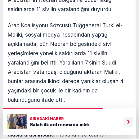
Arabistan’ın Necran bölgesine düzenlediği
saldırılarda 11 sivilin yaralandığını duyurdu.
Arap Koalisyonu Sözcüsü Tuğgeneral Turki el-
Maliki, sosyal medya hesabından yaptığı
açıklamada, dün Necran bölgesindeki sivil
yerleşimlere yönelik saldırılarda 11 sivilin
yaralandığını belirtti. Yaralıların 7’sinin Suudi
Arabistan vatandaşı olduğunu aktaran Maliki,
bunlar arasında ikinci derece yanıklar oluşan 4
yaşındaki bir çocuk ile bir kadının da
bulunduğunu ifade etti.
Maliki, Husilerin sivil hedeflere rastgele
SIRADAKI HABER
›
Salah ilk antrenmana çıktı
mühimmatla saldırılar düzenlediğini, bunun
uluslararası insancıl hukukun ve teamül