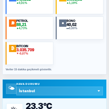
0,01%
1,19%
▲
▲
MURAT ÖZKAN
Toplumdaki Ur: Kesin İnançlılar
PETROL
BONO
⛽
●
88,21
40,02
NURETTIN BÖLÜK
4,73%
0,00%
▲
▬
Şura suresi 10. Ayet
BITCOIN
ORHAN KILIÇOĞLU
₿
3.035.709
Fahişeye beyinli bir müstevli alçağına
-0,07%
▼
cevabımdır
Veriler 15 dakika geçikmeli gösterilir.
SAVAŞ ŞAHİN
Yazara ait yazı bulunamadı
HAVA DURUMU
🌤️
SEYFULLAH ÇİÇEK
15 Temmuz’a giden yolun taşları nasıl
döşendi?
23,3°C