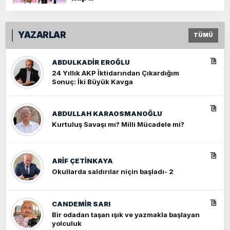
YAZARLAR
TÜMÜ
ABDULKADIR EROĞLU
24 Yıllık AKP İktidarından Çıkardığım
Sonuç: İki Büyük Kavga
ABDULLAH KARAOSMANOĞLU
Kurtuluş Savaşı mı? Milli Mücadele mi?
ARIF ÇETİNKAYA
Okullarda saldırılar niçin başladı- 2
CANDEMIR SARI
Bir odadan taşan ışık ve yazmakla başlayan
yolculuk