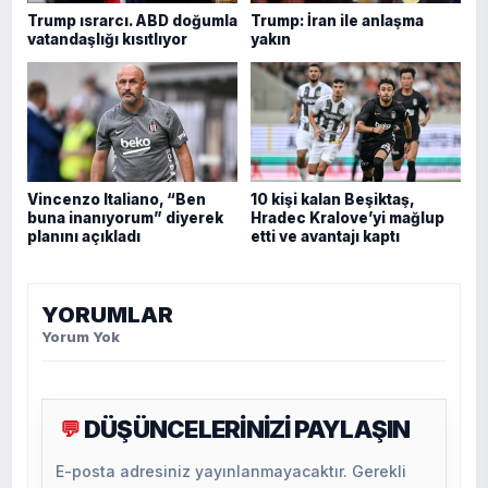
Trump ısrarcı. ABD doğumla
Trump: İran ile anlaşma
vatandaşlığı kısıtlıyor
yakın
Vincenzo Italiano, “Ben
10 kişi kalan Beşiktaş,
buna inanıyorum” diyerek
Hradec Kralove’yi mağlup
planını açıkladı
etti ve avantajı kaptı
YORUMLAR
Yorum Yok
DÜŞÜNCELERİNİZİ PAYLAŞIN
💬
E-posta adresiniz yayınlanmayacaktır. Gerekli