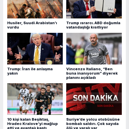
Husiler, Suudi Arabistan’ı
Trump ısrarcı. ABD doğumla
vurdu
vatandaşlığı kısıtlıyor
Trump: İran ile anlaşma
Vincenzo Italiano, “Ben
yakın
buna inanıyorum” diyerek
planını açıkladı
10 kişi kalan Beşiktaş,
Suriye’de yolcu otobüsüne
Hradec Kralove’yi mağlup
bombalı saldırı. Çok sayıda
etti ve avantajı kaptı
ölü ve yaralı var