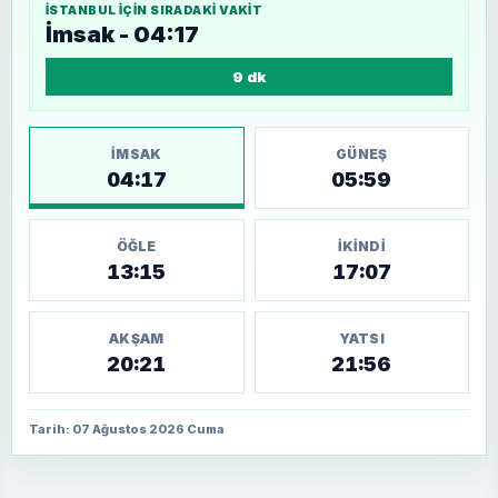
İSTANBUL
IÇIN SIRADAKI VAKIT
İmsak - 04:17
9 dk
İMSAK
GÜNEŞ
04:17
05:59
ÖĞLE
İKINDI
13:15
17:07
AKŞAM
YATSI
20:21
21:56
Tarih: 07 Ağustos 2026 Cuma