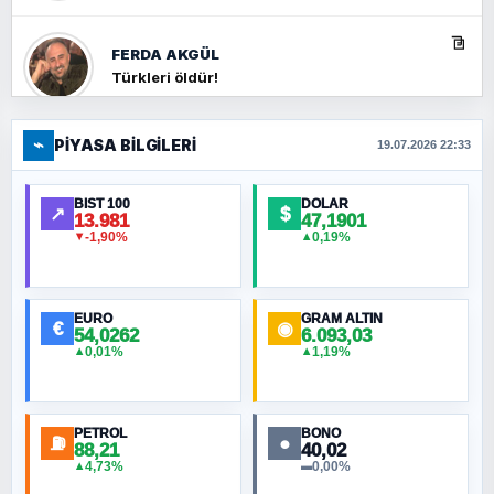
FERDA AKGÜL
Türkleri öldür!
⌁
PIYASA BILGILERI
FERHAT BÜYÜKKALKAN
19.07.2026 22:33
Ankara Zirvesi: NATO Toplantısı mı, Yeni
Ortadoğu Haritasının Provası mı?
BIST 100
DOLAR
↗
$
13.981
47,1901
-1,90%
0,19%
▼
▲
HÜSEYIN MÜMTAZ BAYAZITOĞLU
Hilâl Bıyık, Kara Kalpak
EURO
GRAM ALTIN
€
◉
54,0262
6.093,03
0,01%
1,19%
▲
▲
MURAT ÖZKAN
Toplumdaki Ur: Kesin İnançlılar
PETROL
BONO
⛽
●
88,21
40,02
NURETTIN BÖLÜK
4,73%
0,00%
▲
▬
Şura suresi 10. Ayet