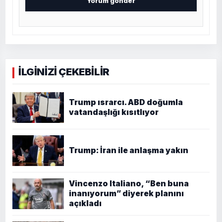
İLGİNİZİ ÇEKEBİLİR
Trump ısrarcı. ABD doğumla
vatandaşlığı kısıtlıyor
Trump: İran ile anlaşma yakın
Vincenzo Italiano, “Ben buna
inanıyorum” diyerek planını
açıkladı