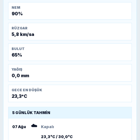
NEM
90%
RÜZGAR
5,8 km/sa
BULUT
65%
YAĞIŞ
0,0 mm
GECE EN DÜŞÜK
23,3°C
5 GÜNLÜK TAHMIN
☁️
07 Ağu
Kapalı
23,3°C / 30,0°C