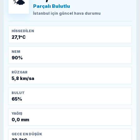
🌤️
Parçalı Bulutlu
TEOMAN ALPASLAN
Kütahya-Eskişehir Muharebeleri (10-24
İstanbul
için güncel hava durumu
Temmuz 1921)
HISSEDILEN
27,1°C
NEM
90%
RÜZGAR
5,8 km/sa
BULUT
65%
YAĞIŞ
0,0 mm
GECE EN DÜŞÜK