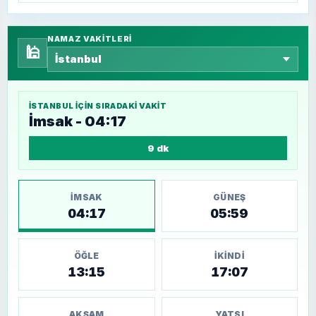
NAMAZ VAKITLERI
🕌
İSTANBUL
IÇIN SIRADAKI VAKIT
İmsak - 04:17
9 dk
İMSAK
GÜNEŞ
04:17
05:59
ÖĞLE
İKINDI
13:15
17:07
AKŞAM
YATSI