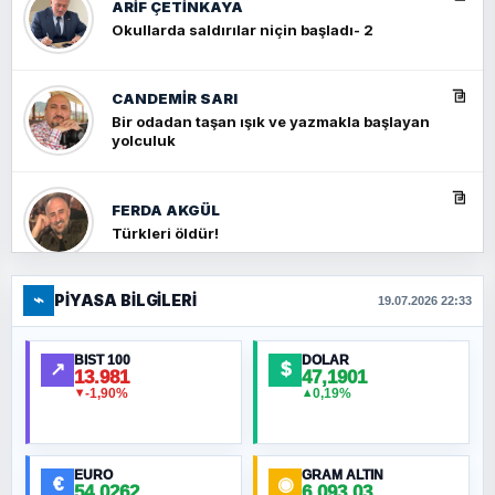
ARIF ÇETİNKAYA
Okullarda saldırılar niçin başladı- 2
CANDEMIR SARI
Bir odadan taşan ışık ve yazmakla başlayan
yolculuk
FERDA AKGÜL
Türkleri öldür!
⌁
PIYASA BILGILERI
FERHAT BÜYÜKKALKAN
19.07.2026 22:33
Ankara Zirvesi: NATO Toplantısı mı, Yeni
Ortadoğu Haritasının Provası mı?
BIST 100
DOLAR
↗
$
13.981
47,1901
-1,90%
0,19%
▼
▲
HÜSEYIN MÜMTAZ BAYAZITOĞLU
Hilâl Bıyık, Kara Kalpak
EURO
GRAM ALTIN
€
◉
54,0262
6.093,03