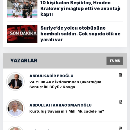
10 kişi kalan Beşiktaş, Hradec
Kralove’yi mağlup etti ve avantajı
kaptı
Suriye’de yolcu otobüsüne
bombalı saldırı. Çok sayıda ölü ve
yaralı var
YAZARLAR
TÜMÜ
ABDULKADIR EROĞLU
24 Yıllık AKP İktidarından Çıkardığım
Sonuç: İki Büyük Kavga
ABDULLAH KARAOSMANOĞLU
Kurtuluş Savaşı mı? Milli Mücadele mi?