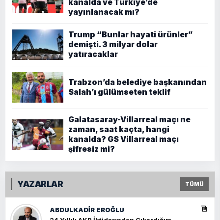
kanalda ve Türkiye’de
yayınlanacak mı?
Trump “Bunlar hayati ürünler”
demişti. 3 milyar dolar
yatıracaklar
Trabzon’da belediye başkanından
Salah’ı gülümseten teklif
Galatasaray-Villarreal maçı ne
zaman, saat kaçta, hangi
kanalda? GS Villarreal maçı
şifresiz mi?
YAZARLAR
TÜMÜ
ABDULKADIR EROĞLU