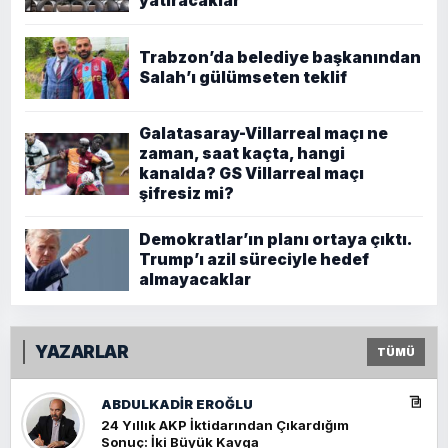
yatıracaklar
Trabzon’da belediye başkanından
Salah’ı gülümseten teklif
Galatasaray-Villarreal maçı ne
zaman, saat kaçta, hangi
kanalda? GS Villarreal maçı
şifresiz mi?
Demokratlar’ın planı ortaya çıktı.
Trump’ı azil süreciyle hedef
almayacaklar
YAZARLAR
TÜMÜ
ABDULKADIR EROĞLU
24 Yıllık AKP İktidarından Çıkardığım
Sonuç: İki Büyük Kavga