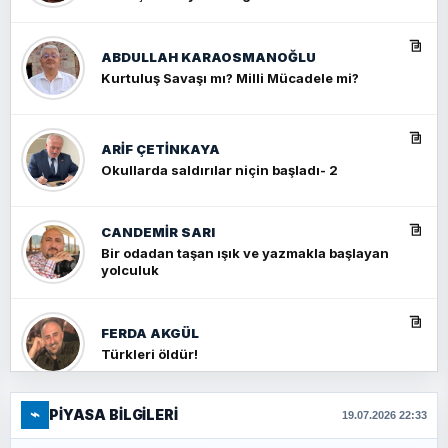
ABDULLAH KARAOSMANOĞLU
Kurtuluş Savaşı mı? Milli Mücadele mi?
ARIF ÇETİNKAYA
Okullarda saldırılar niçin başladı- 2
CANDEMIR SARI
Bir odadan taşan ışık ve yazmakla başlayan
yolculuk
FERDA AKGÜL
Türkleri öldür!
⌁
PIYASA BILGILERI
FERHAT BÜYÜKKALKAN
19.07.2026 22:33
Ankara Zirvesi: NATO Toplantısı mı, Yeni