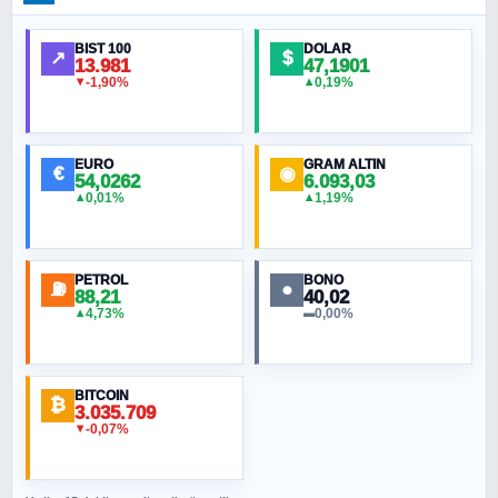
Ankara Zirvesi: NATO Toplantısı mı, Yeni
Ortadoğu Haritasının Provası mı?
BIST 100
DOLAR
↗
$
13.981
47,1901
-1,90%
0,19%
▼
▲
HÜSEYIN MÜMTAZ BAYAZITOĞLU
Hilâl Bıyık, Kara Kalpak
EURO
GRAM ALTIN
€
◉
54,0262
6.093,03
0,01%
1,19%
▲
▲
MURAT ÖZKAN
Toplumdaki Ur: Kesin İnançlılar
PETROL
BONO
⛽
●
88,21
40,02
NURETTIN BÖLÜK
4,73%
0,00%
▲
▬
Şura suresi 10. Ayet
BITCOIN
ORHAN KILIÇOĞLU
₿
3.035.709
Fahişeye beyinli bir müstevli alçağına
-0,07%
▼
cevabımdır