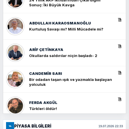
24 Yıllık AKP İktidarından Çıkardığım
Sonuç: İki Büyük Kavga
ABDULLAH KARAOSMANOĞLU
Kurtuluş Savaşı mı? Milli Mücadele mi?
ARIF ÇETİNKAYA
Okullarda saldırılar niçin başladı- 2
CANDEMIR SARI
Bir odadan taşan ışık ve yazmakla başlayan
yolculuk
FERDA AKGÜL
Türkleri öldür!
⌁
PIYASA BILGILERI
FERHAT BÜYÜKKALKAN
19.07.2026 22:33