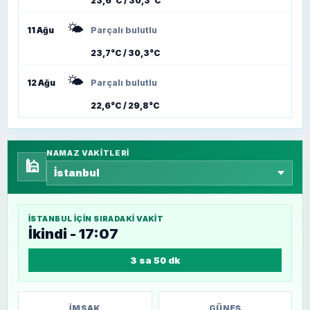
23,6°C / 30,3°C
🌤️
11 Ağu
Parçalı bulutlu
23,7°C / 30,3°C
🌤️
12 Ağu
Parçalı bulutlu
22,6°C / 29,8°C
NAMAZ VAKITLERI
🕌
İSTANBUL
IÇIN SIRADAKI VAKIT
İkindi - 17:07
3 sa 50 dk
İMSAK
GÜNEŞ