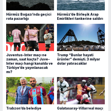
Hürmüz Boğazı’nda geçici
Hürmüz’de Birleşik Arap
rota pazarlığı
Emirlikleri tankerine saldırı
Juventus-Inter maçı ne
Trump “Bunlar hayati
zaman, saat kaçta? Juve-
ürünler” demişti. 3 milyar
Inter maçı hangi kanalda ve
dolar yatıracaklar
Türkiye’de yayınlanacak
mı?
Trabzon’da belediye
Galatasaray-Villarreal maçı