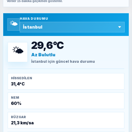
Veriler 15 dakika geçikmeli gösterilir.
SAVAŞ ŞAHİN
Yazara ait yazı bulunamadı
HAVA DURUMU
🌤️
SEYFULLAH ÇİÇEK
15 Temmuz’a giden yolun taşları nasıl
döşendi?
29,6°C
🌤️
Az Bulutlu
TEOMAN ALPASLAN
Kütahya-Eskişehir Muharebeleri (10-24
İstanbul
için güncel hava durumu
Temmuz 1921)
HISSEDILEN
31,4°C
NEM
60%
RÜZGAR
21,3 km/sa