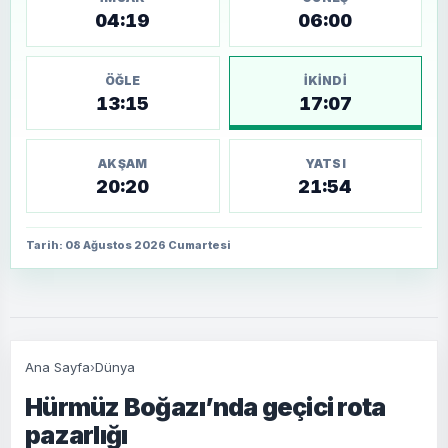
04:19
06:00
ÖĞLE
İKINDI
13:15
17:07
AKŞAM
YATSI
20:20
21:54
Tarih: 08 Ağustos 2026 Cumartesi
Ana Sayfa
›
Dünya
Hürmüz Boğazı’nda geçici rota
pazarlığı