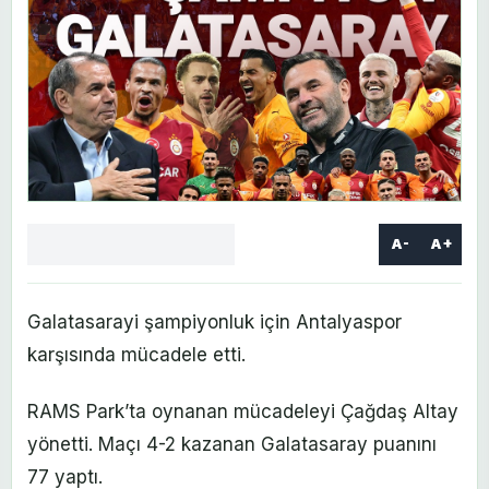
A-
A+
Facebook
X
LinkedIn
WhatsApp
Yorum
yaz
Galatasarayi şampiyonluk için Antalyaspor
karşısında mücadele etti.
RAMS Park’ta oynanan mücadeleyi Çağdaş Altay
yönetti. Maçı 4-2 kazanan Galatasaray puanını
77 yaptı.