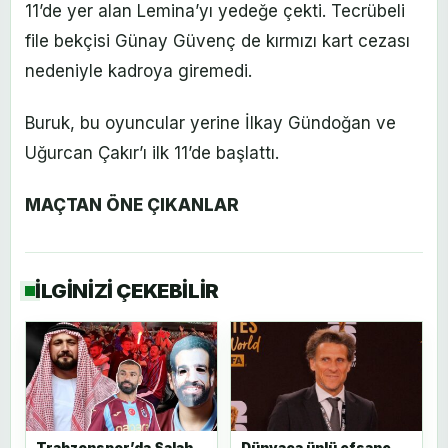
11’de yer alan Lemina’yı yedeğe çekti. Tecrübeli
file bekçisi Günay Güvenç de kırmızı kart cezası
nedeniyle kadroya giremedi.
Buruk, bu oyuncular yerine İlkay Gündoğan ve
Uğurcan Çakır’ı ilk 11’de başlattı.
MAÇTAN ÖNE ÇIKANLAR
İLGİNİZİ ÇEKEBİLİR
Trabzonspor’da Salah
Dünyaca ünlü efsane,