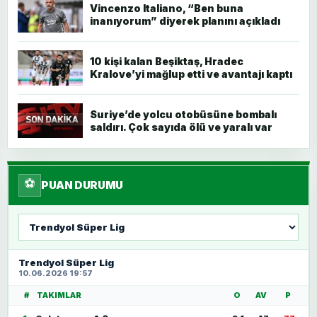
Vincenzo Italiano, “Ben buna
inanıyorum” diyerek planını açıkladı
10 kişi kalan Beşiktaş, Hradec
Kralove’yi mağlup etti ve avantajı kaptı
Suriye’de yolcu otobüsüne bombalı
saldırı. Çok sayıda ölü ve yaralı var
⚽
PUAN DURUMU
Lig
seç
Trendyol Süper Lig
10.06.2026 19:57
#
TAKIMLAR
O
AV
P