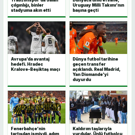
çılgınlığı, binler
Uruguay Milli Takımı’nın
stadyuma akın etti
başına geçti
Avrupa’da avantaj
Dünya futbol tarihine
hedefi. Hradec
geçen transfer
Kralove-Beşiktaş maçı
açıklandı. Real Madrid,
Yan Diomande’yi
duyurdu
Fenerbahçe’nin
Kaldırım taşlarıyla
tartışılan ismiydi, adım
vurdular. Ünlü futbolcu