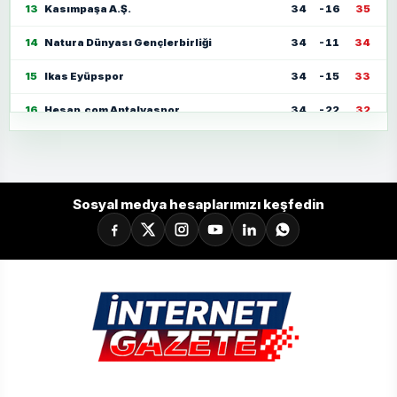
13
Kasımpaşa A.Ş.
34
-16
35
14
Natura Dünyası Gençlerbirliği
34
-11
34
15
Ikas Eyüpspor
34
-15
33
16
Hesap.com Antalyaspor
34
-22
32
17
Zecorner Kayserispor
34
-35
30
18
Mısırlı.com.tr Fatih Karagümrük
34
-23
30
Sosyal medya hesaplarımızı keşfedin