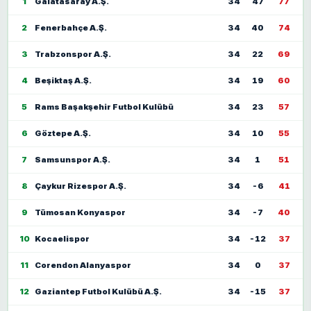
1
Galatasaray A.Ş.
34
47
77
2
Fenerbahçe A.Ş.
34
40
74
3
Trabzonspor A.Ş.
34
22
69
4
Beşiktaş A.Ş.
34
19
60
5
Rams Başakşehir Futbol Kulübü
34
23
57
6
Göztepe A.Ş.
34
10
55
7
Samsunspor A.Ş.
34
1
51
8
Çaykur Rizespor A.Ş.
34
-6
41
9
Tümosan Konyaspor
34
-7
40
10
Kocaelispor
34
-12
37
11
Corendon Alanyaspor
34
0
37
12
Gaziantep Futbol Kulübü A.Ş.
34
-15
37