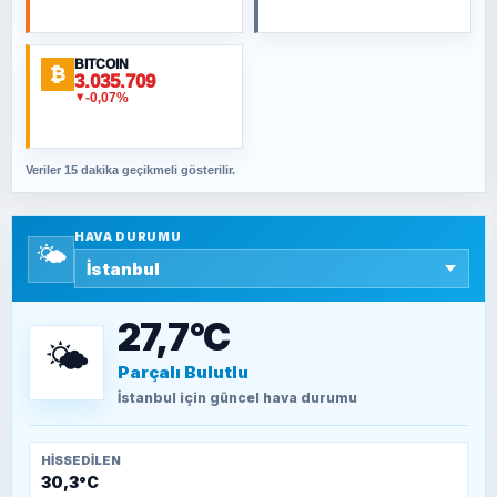
BITCOIN
ORHAN KILIÇOĞLU
₿
3.035.709
Fahişeye beyinli bir müstevli alçağına
-0,07%
▼
cevabımdır
Veriler 15 dakika geçikmeli gösterilir.
SAVAŞ ŞAHİN
Yazara ait yazı bulunamadı
HAVA DURUMU
🌤️
SEYFULLAH ÇİÇEK
15 Temmuz’a giden yolun taşları nasıl
döşendi?
27,7°C
🌤️
Parçalı Bulutlu
TEOMAN ALPASLAN
Kütahya-Eskişehir Muharebeleri (10-24
İstanbul
için güncel hava durumu
Temmuz 1921)
HISSEDILEN
30,3°C