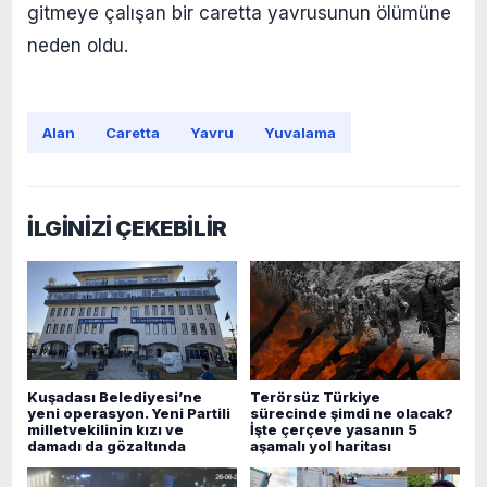
gitmeye çalışan bir caretta yavrusunun ölümüne
neden oldu.
Alan
Caretta
Yavru
Yuvalama
İLGİNİZİ ÇEKEBİLİR
Kuşadası Belediyesi’ne
Terörsüz Türkiye
yeni operasyon. Yeni Partili
sürecinde şimdi ne olacak?
milletvekilinin kızı ve
İşte çerçeve yasanın 5
damadı da gözaltında
aşamalı yol haritası