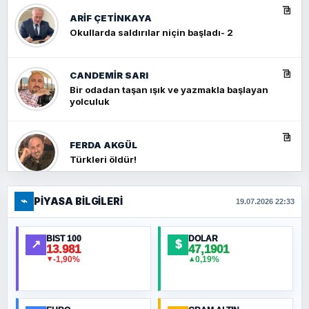
ARIF ÇETİNKAYA
Okullarda saldırılar niçin başladı- 2
CANDEMIR SARI
Bir odadan taşan ışık ve yazmakla başlayan
yolculuk
FERDA AKGÜL
Türkleri öldür!
⌁
PIYASA BILGILERI
FERHAT BÜYÜKKALKAN
19.07.2026 22:33
Ankara Zirvesi: NATO Toplantısı mı, Yeni
Ortadoğu Haritasının Provası mı?
BIST 100
DOLAR
↗
$
13.981
47,1901
-1,90%
0,19%
▼
▲
HÜSEYIN MÜMTAZ BAYAZITOĞLU
Hilâl Bıyık, Kara Kalpak