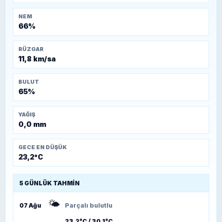
NEM
66%
RÜZGAR
11,8 km/sa
BULUT
65%
YAĞIŞ
0,0 mm
GECE EN DÜŞÜK
23,2°C
5 GÜNLÜK TAHMIN
🌤️
07 Ağu
Parçalı bulutlu
23,2°C / 30,1°C