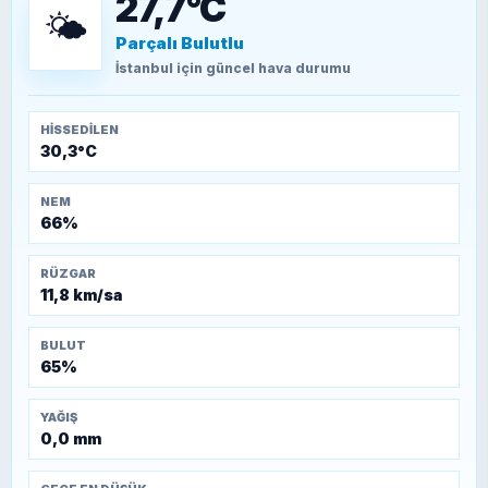
27,7°C
🌤️
Parçalı Bulutlu
TEOMAN ALPASLAN
Kütahya-Eskişehir Muharebeleri (10-24
İstanbul
için güncel hava durumu
Temmuz 1921)
HISSEDILEN
30,3°C
NEM
66%
RÜZGAR
11,8 km/sa
BULUT
65%
YAĞIŞ
0,0 mm