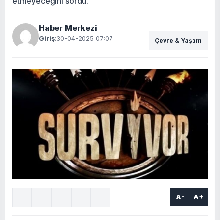
etmeyeceğini sordu.
Haber Merkezi
Giriş:
30-04-2025 07:07
Çevre & Yaşam
A-
A+