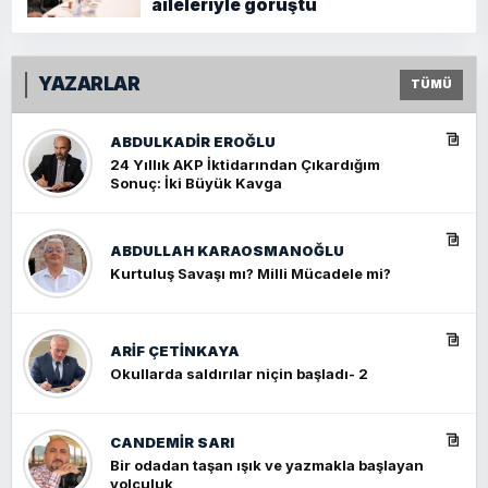
aileleriyle görüştü
YAZARLAR
TÜMÜ
ABDULKADIR EROĞLU
24 Yıllık AKP İktidarından Çıkardığım
Sonuç: İki Büyük Kavga
ABDULLAH KARAOSMANOĞLU
Kurtuluş Savaşı mı? Milli Mücadele mi?
ARIF ÇETİNKAYA
Okullarda saldırılar niçin başladı- 2
CANDEMIR SARI
Bir odadan taşan ışık ve yazmakla başlayan
yolculuk