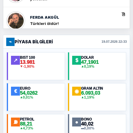
FERDA AKGÜL
Türkleri öldür!
⌁
PIYASA BILGILERI
FERHAT BÜYÜKKALKAN
19.07.2026 22:33
Ankara Zirvesi: NATO Toplantısı mı, Yeni
Ortadoğu Haritasının Provası mı?
BIST 100
DOLAR
↗
$
13.981
47,1901
-1,90%
0,19%
▼
▲
HÜSEYIN MÜMTAZ BAYAZITOĞLU
Hilâl Bıyık, Kara Kalpak
EURO
GRAM ALTIN
€
◉
54,0262
6.093,03
0,01%
1,19%
▲
▲
MURAT ÖZKAN
Toplumdaki Ur: Kesin İnançlılar
PETROL
BONO
⛽
●
88,21
40,02
NURETTIN BÖLÜK
4,73%
0,00%
▲
▬
Şura suresi 10. Ayet