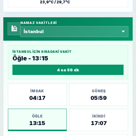
23,9°C / 29,7°C
NAMAZ VAKITLERI
🕌
İSTANBUL
IÇIN SIRADAKI VAKIT
Öğle - 13:15
4 sa 56 dk
İMSAK
GÜNEŞ
04:17
05:59
ÖĞLE
İKINDI
13:15
17:07