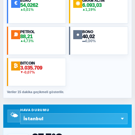
EURO
GRAM ALTIN
€
◉
54,0262
6.093,03
0,01%
1,19%
▲
▲
MURAT ÖZKAN
Toplumdaki Ur: Kesin İnançlılar
PETROL
BONO
⛽
●
88,21
40,02
NURETTIN BÖLÜK
4,73%
0,00%
▲
▬
Şura suresi 10. Ayet
BITCOIN
ORHAN KILIÇOĞLU
₿
3.035.709
Fahişeye beyinli bir müstevli alçağına
-0,07%
▼
cevabımdır
Veriler 15 dakika geçikmeli gösterilir.
SAVAŞ ŞAHİN
Yazara ait yazı bulunamadı
HAVA DURUMU
🌤️
SEYFULLAH ÇİÇEK
15 Temmuz’a giden yolun taşları nasıl
döşendi?