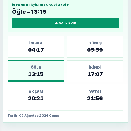
İSTANBUL
IÇIN SIRADAKI VAKIT
Öğle - 13:15
4 sa 56 dk
İMSAK
GÜNEŞ
04:17
05:59
ÖĞLE
İKINDI
13:15
17:07
AKŞAM
YATSI
20:21
21:56
Tarih: 07 Ağustos 2026 Cuma