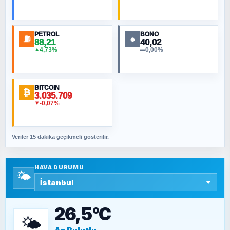
Toplumdaki Ur: Kesin İnançlılar
PETROL
BONO
⛽
●
88,21
40,02
NURETTIN BÖLÜK
4,73%
0,00%
▲
▬
Şura suresi 10. Ayet
BITCOIN
ORHAN KILIÇOĞLU
₿
3.035.709
Fahişeye beyinli bir müstevli alçağına
-0,07%
▼
cevabımdır
Veriler 15 dakika geçikmeli gösterilir.
SAVAŞ ŞAHİN
Yazara ait yazı bulunamadı
HAVA DURUMU
🌤️
SEYFULLAH ÇİÇEK
15 Temmuz’a giden yolun taşları nasıl
döşendi?
26,5°C
🌤️