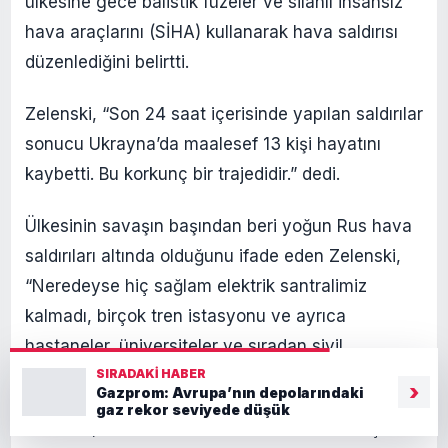
ülkesine gece balistik füzeler ve silahlı insansız
hava araçlarını (SİHA) kullanarak hava saldırısı
düzenlediğini belirtti.
Zelenski, “Son 24 saat içerisinde yapılan saldırılar
sonucu Ukrayna’da maalesef 13 kişi hayatını
kaybetti. Bu korkunç bir trajedidir.” dedi.
Ülkesinin savaşın başından beri yoğun Rus hava
saldırıları altında olduğunu ifade eden Zelenski,
“Neredeyse hiç sağlam elektrik santralimiz
kalmadı, birçok tren istasyonu ve ayrıca
hastaneler, üniversiteler ve sıradan sivil
SIRADAKI HABER
işletmeler yıkıldı.” diye konuştu.
›
Gazprom: Avrupa’nın depolarındaki
gaz rekor seviyede düşük
Zelenski, balistik füze saldırılarını önlemek için