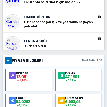
Okullarda saldırılar niçin başladı- 2
CANDEMIR SARI
Bir odadan taşan ışık ve yazmakla başlayan
yolculuk
FERDA AKGÜL
Türkleri öldür!
⌁
PIYASA BILGILERI
FERHAT BÜYÜKKALKAN
19.07.2026 22:33
Ankara Zirvesi: NATO Toplantısı mı, Yeni
Ortadoğu Haritasının Provası mı?
BIST 100
DOLAR
↗
$
13.981
47,1901
-1,90%
0,19%
▼
▲
HÜSEYIN MÜMTAZ BAYAZITOĞLU
Hilâl Bıyık, Kara Kalpak
EURO
GRAM ALTIN
€
◉
54,0262
6.093,03
0,01%
1,19%
▲
▲
MURAT ÖZKAN