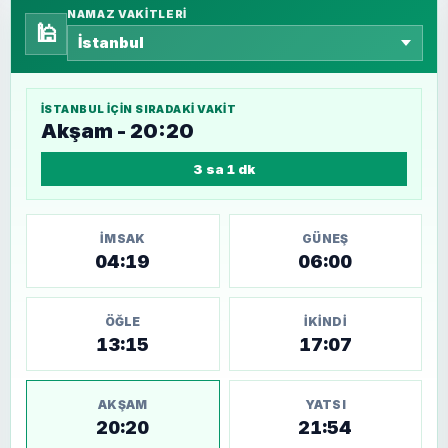
NAMAZ VAKITLERI
🕌
İSTANBUL
IÇIN SIRADAKI VAKIT
Akşam - 20:20
3 sa 1 dk
İMSAK
GÜNEŞ
04:19
06:00
ÖĞLE
İKINDI
13:15
17:07
AKŞAM
YATSI
20:20
21:54