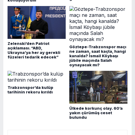
konuşuyorum”
Zelenski’den Patriot
Göztepe-Trabzonspor maçı
açıklaması. “ABD,
ne zaman, saat kaçta, hangi
Ukrayna’ya her ay gerekli
kanalda? İsmail Köybaşı
füzeleri tedarik edecek”
jübile maçında Salah
oynayacak mı?
Trabzonspor’da kulüp
tarihinin rekoru kırıldı
Ülkede korkunç olay. 60’a
yakın çürümüş ceset
bulundu