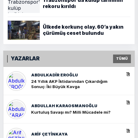
Trabzonspor’da kulüp tarihinin
rekoru kırıldı
Ülkede korkunç olay. 60’a yakın
çürümüş ceset bulundu
YAZARLAR
TÜMÜ
ABDULKADIR EROĞLU
24 Yıllık AKP İktidarından Çıkardığım
Sonuç: İki Büyük Kavga
ABDULLAH KARAOSMANOĞLU
Kurtuluş Savaşı mı? Milli Mücadele mi?
ARIF ÇETİNKAYA