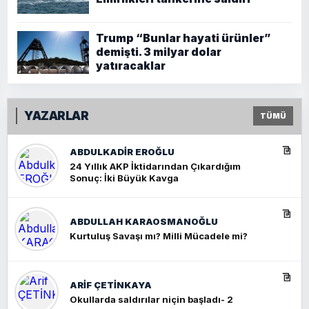
Trump “Bunlar hayati ürünler”
demişti. 3 milyar dolar
yatıracaklar
YAZARLAR
TÜMÜ
ABDULKADIR EROĞLU
24 Yıllık AKP İktidarından Çıkardığım
Sonuç: İki Büyük Kavga
ABDULLAH KARAOSMANOĞLU
Kurtuluş Savaşı mı? Milli Mücadele mi?
ARIF ÇETİNKAYA
Okullarda saldırılar niçin başladı- 2