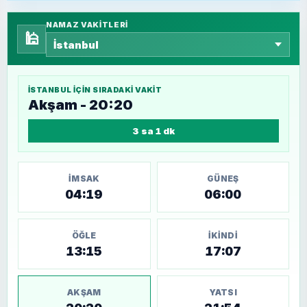
NAMAZ VAKITLERI
🕌
İSTANBUL
IÇIN SIRADAKI VAKIT
Akşam - 20:20
3 sa 1 dk
İMSAK
GÜNEŞ
04:19
06:00
ÖĞLE
İKINDI
13:15
17:07
AKŞAM
YATSI