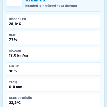
Az Bulutlu
TEOMAN ALPASLAN
Kütahya-Eskişehir Muharebeleri (10-24
İstanbul
için güncel hava durumu
Temmuz 1921)
HISSEDILEN
28,8°C
NEM
77%
RÜZGAR
18,0 km/sa
BULUT
30%
YAĞIŞ
0,0 mm
GECE EN DÜŞÜK
23,3°C