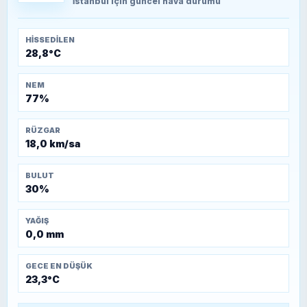
Kütahya-Eskişehir Muharebeleri (10-24
İstanbul
için güncel hava durumu
Temmuz 1921)
HISSEDILEN
28,8°C
NEM
77%
RÜZGAR
18,0 km/sa
BULUT
30%
YAĞIŞ
0,0 mm
GECE EN DÜŞÜK
23,3°C