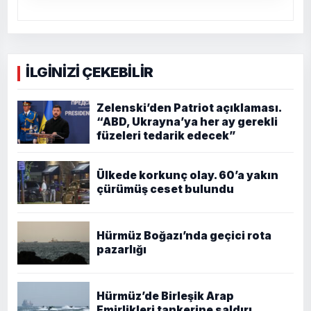
İLGİNİZİ ÇEKEBİLİR
Zelenski’den Patriot açıklaması.
“ABD, Ukrayna’ya her ay gerekli
füzeleri tedarik edecek”
Ülkede korkunç olay. 60’a yakın
çürümüş ceset bulundu
Hürmüz Boğazı’nda geçici rota
pazarlığı
Hürmüz’de Birleşik Arap
Emirlikleri tankerine saldırı