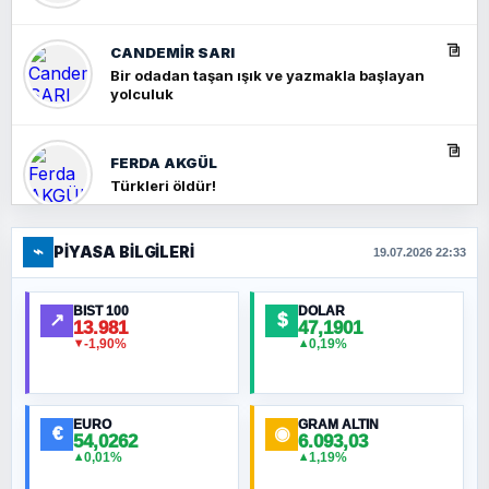
CANDEMIR SARI
Bir odadan taşan ışık ve yazmakla başlayan
yolculuk
FERDA AKGÜL
Türkleri öldür!
⌁
PIYASA BILGILERI
FERHAT BÜYÜKKALKAN
19.07.2026 22:33
Ankara Zirvesi: NATO Toplantısı mı, Yeni
Ortadoğu Haritasının Provası mı?
BIST 100
DOLAR
↗
$
13.981
47,1901
-1,90%
0,19%
▼
▲
HÜSEYIN MÜMTAZ BAYAZITOĞLU
Hilâl Bıyık, Kara Kalpak
EURO
GRAM ALTIN
€
◉
54,0262
6.093,03
0,01%
1,19%
▲
▲
MURAT ÖZKAN
Toplumdaki Ur: Kesin İnançlılar