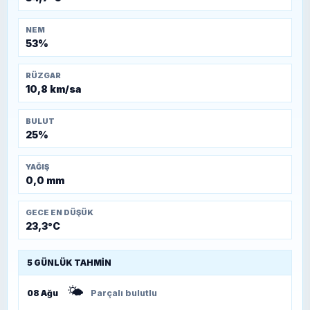
NEM
53%
RÜZGAR
10,8 km/sa
BULUT
25%
YAĞIŞ
0,0 mm
GECE EN DÜŞÜK
23,3°C
5 GÜNLÜK TAHMIN
🌤️
08 Ağu
Parçalı bulutlu