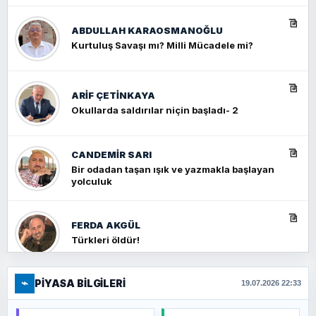
ABDULLAH KARAOSMANOĞLU
Kurtuluş Savaşı mı? Milli Mücadele mi?
ARIF ÇETİNKAYA
Okullarda saldırılar niçin başladı- 2
CANDEMIR SARI
Bir odadan taşan ışık ve yazmakla başlayan
yolculuk
FERDA AKGÜL
Türkleri öldür!
⌁
PIYASA BILGILERI
FERHAT BÜYÜKKALKAN
19.07.2026 22:33
Ankara Zirvesi: NATO Toplantısı mı, Yeni
Ortadoğu Haritasının Provası mı?