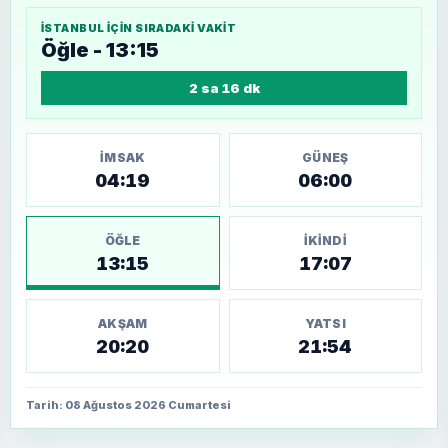
İSTANBUL
IÇIN SIRADAKI VAKIT
Öğle - 13:15
2 sa 16 dk
İMSAK
GÜNEŞ
04:19
06:00
ÖĞLE
İKINDI
13:15
17:07
AKŞAM
YATSI
20:20
21:54
Tarih: 08 Ağustos 2026 Cumartesi