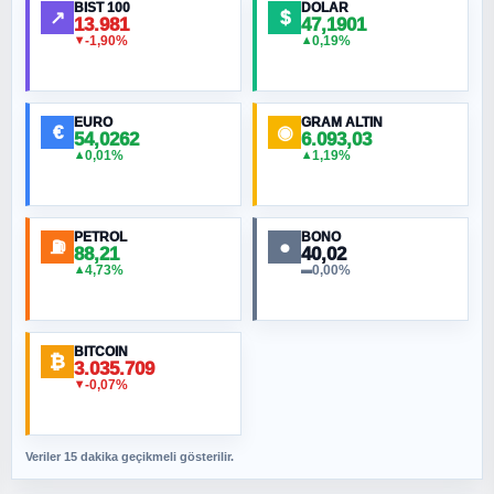
BIST 100
DOLAR
↗
$
13.981
47,1901
-1,90%
0,19%
▼
▲
HÜSEYIN MÜMTAZ BAYAZITOĞLU
Hilâl Bıyık, Kara Kalpak
EURO
GRAM ALTIN
€
◉
54,0262
6.093,03
0,01%
1,19%
▲
▲
MURAT ÖZKAN
Toplumdaki Ur: Kesin İnançlılar
PETROL
BONO
⛽
●
88,21
40,02
NURETTIN BÖLÜK
4,73%
0,00%
▲
▬
Şura suresi 10. Ayet
BITCOIN
ORHAN KILIÇOĞLU
₿
3.035.709
Fahişeye beyinli bir müstevli alçağına
-0,07%
▼
cevabımdır
Veriler 15 dakika geçikmeli gösterilir.
SAVAŞ ŞAHİN
Yazara ait yazı bulunamadı