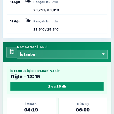
🌤️
11 Ağu
Parçalı bulutlu
23,7°C / 30,3°C
🌤️
12 Ağu
Parçalı bulutlu
22,6°C / 29,8°C
NAMAZ VAKITLERI
🕌
İSTANBUL
IÇIN SIRADAKI VAKIT
Öğle - 13:15
2 sa 16 dk
İMSAK
GÜNEŞ
04:19
06:00