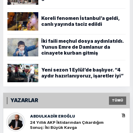
Koreli fenomen İstanbul’a geldi,
canlı yayında taciz edildi
İki faili meçhul dosya aydınlatıldı.
Yunus Emre de Damlanur da
cinayete kurban gitmiş
Yeni sezon 1 Eylül’de başlıyor. “4
aydır hazırlanıyoruz, işaretler iyi”
YAZARLAR
TÜMÜ
ABDULKADIR EROĞLU
24 Yıllık AKP İktidarından Çıkardığım
Sonuç: İki Büyük Kavga