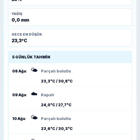
YAĞIŞ
0,0 mm
GECE EN DÜŞÜK
23,3°C
5 GÜNLÜK TAHMIN
🌤️
08 Ağu
Parçalı bulutlu
23,3°C / 30,8°C
☁️
09 Ağu
Kapalı
24,0°C / 27,7°C
🌤️
10 Ağu
Parçalı bulutlu
23,6°C / 30,3°C