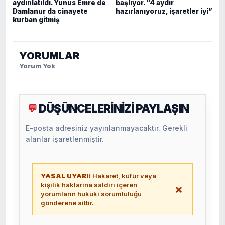
aydınlatıldı. Yunus Emre de
başlıyor. “4 aydır
Damlanur da cinayete
hazırlanıyoruz, işaretler iyi”
kurban gitmiş
YORUMLAR
Yorum Yok
DÜŞÜNCELERİNİZİ PAYLAŞIN
💬
E-posta adresiniz yayınlanmayacaktır. Gerekli
alanlar işaretlenmiştir.
YASAL UYARI:
Hakaret, küfür veya
kişilik haklarına saldırı içeren
×
yorumların hukuki sorumluluğu
gönderene aittir.