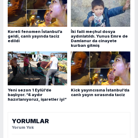
Koreli fenomen İstanbul’a
İki faili meçhul dosya
geldi, canlı yayında taciz
aydınlatıldı. Yunus Emre de
edildi
Damlanur da cinayete
kurban gitmiş
Yeni sezon 1 Eylül’de
Kick yayıncısına İstanbul’da
başlıyor. “4 aydır
canlı yayın sırasında taciz
hazırlanıyoruz, işaretler iyi”
YORUMLAR
Yorum Yok