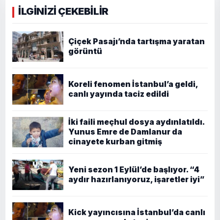
İLGİNİZİ ÇEKEBİLİR
Çiçek Pasajı’nda tartışma yaratan
görüntü
Koreli fenomen İstanbul’a geldi,
canlı yayında taciz edildi
İki faili meçhul dosya aydınlatıldı.
Yunus Emre de Damlanur da
cinayete kurban gitmiş
Yeni sezon 1 Eylül’de başlıyor. “4
aydır hazırlanıyoruz, işaretler iyi”
Kick yayıncısına İstanbul’da canlı