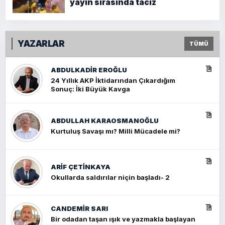
yayın sırasında taciz
YAZARLAR
TÜMÜ
ABDULKADIR EROĞLU
24 Yıllık AKP İktidarından Çıkardığım
Sonuç: İki Büyük Kavga
ABDULLAH KARAOSMANOĞLU
Kurtuluş Savaşı mı? Milli Mücadele mi?
ARIF ÇETİNKAYA
Okullarda saldırılar niçin başladı- 2
CANDEMIR SARI
Bir odadan taşan ışık ve yazmakla başlayan