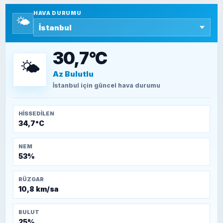
HAVA DURUMU
🌤️
SEYFULLAH ÇİÇEK
15 Temmuz’a giden yolun taşları nasıl
döşendi?
30,7°C
🌤️
Az Bulutlu
TEOMAN ALPASLAN
Kütahya-Eskişehir Muharebeleri (10-24
İstanbul
için güncel hava durumu
Temmuz 1921)
HISSEDILEN
34,7°C
NEM
53%
RÜZGAR
10,8 km/sa
BULUT
25%