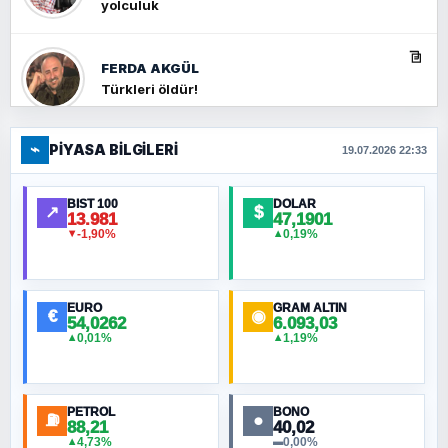
yolculuk
FERDA AKGÜL
Türkleri öldür!
⌁
PIYASA BILGILERI
FERHAT BÜYÜKKALKAN
19.07.2026 22:33
Ankara Zirvesi: NATO Toplantısı mı, Yeni
Ortadoğu Haritasının Provası mı?
BIST 100
DOLAR
↗
$
13.981
47,1901
-1,90%
0,19%
▼
▲
HÜSEYIN MÜMTAZ BAYAZITOĞLU
Hilâl Bıyık, Kara Kalpak
EURO
GRAM ALTIN
€
◉
54,0262
6.093,03
0,01%
1,19%
▲
▲
MURAT ÖZKAN
Toplumdaki Ur: Kesin İnançlılar
PETROL
BONO
⛽
●
88,21
40,02
NURETTIN BÖLÜK
4,73%
0,00%
▲
▬