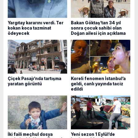
Yargıtay kararını verdi. Ter
Bakan Göktaş’tan 34 yıl
kokan koca tazminat
sonra çocuk sahibi olan
ödeyecek
Doğan ailesi için açıklama
Çiçek Pasajı’nda tartışma
Koreli fenomen İstanbul’a
yaratan görüntü
geldi, canlı yayında taciz
edildi
İki faili meçhul dosya
Yeni sezon 1 Eylül’de