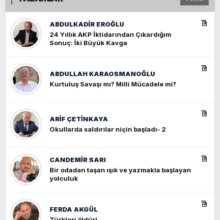
ABDULKADIR EROĞLU
24 Yıllık AKP İktidarından Çıkardığım
Sonuç: İki Büyük Kavga
ABDULLAH KARAOSMANOĞLU
Kurtuluş Savaşı mı? Milli Mücadele mi?
ARIF ÇETİNKAYA
Okullarda saldırılar niçin başladı- 2
CANDEMIR SARI
Bir odadan taşan ışık ve yazmakla başlayan
yolculuk
FERDA AKGÜL
Türkleri öldür!