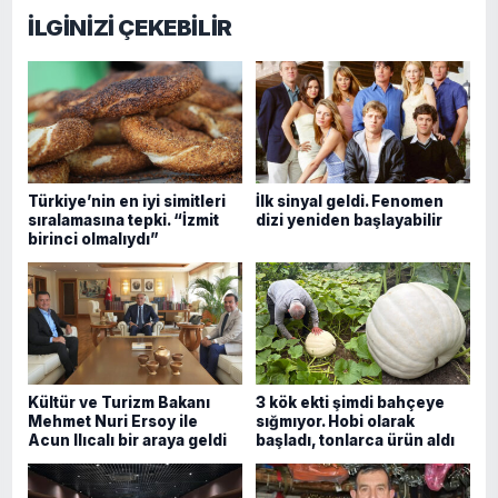
İLGİNİZİ ÇEKEBİLİR
Türkiye’nin en iyi simitleri
İlk sinyal geldi. Fenomen
sıralamasına tepki. “İzmit
dizi yeniden başlayabilir
birinci olmalıydı”
Kültür ve Turizm Bakanı
3 kök ekti şimdi bahçeye
Mehmet Nuri Ersoy ile
sığmıyor. Hobi olarak
Acun Ilıcalı bir araya geldi
başladı, tonlarca ürün aldı