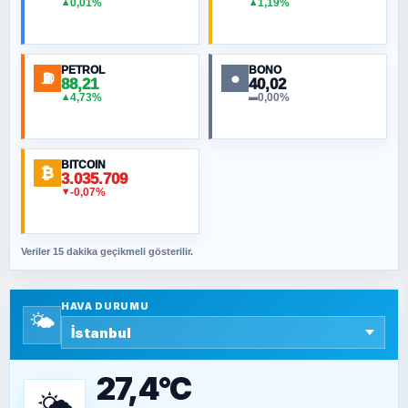
0,01%
1,19%
▲
▲
MURAT ÖZKAN
Toplumdaki Ur: Kesin İnançlılar
PETROL
BONO
⛽
●
88,21
40,02
NURETTIN BÖLÜK
4,73%
0,00%
▲
▬
Şura suresi 10. Ayet
BITCOIN
ORHAN KILIÇOĞLU
₿
3.035.709
Fahişeye beyinli bir müstevli alçağına
-0,07%
▼
cevabımdır
Veriler 15 dakika geçikmeli gösterilir.
SAVAŞ ŞAHİN
Yazara ait yazı bulunamadı
HAVA DURUMU
🌤️
SEYFULLAH ÇİÇEK
15 Temmuz’a giden yolun taşları nasıl
döşendi?
27,4°C
🌤️