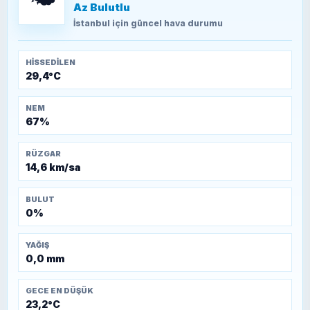
Az Bulutlu
TEOMAN ALPASLAN
Kütahya-Eskişehir Muharebeleri (10-24
İstanbul
için güncel hava durumu
Temmuz 1921)
HISSEDILEN
29,4°C
NEM
67%
RÜZGAR
14,6 km/sa
BULUT
0%
YAĞIŞ
0,0 mm
GECE EN DÜŞÜK
23,2°C