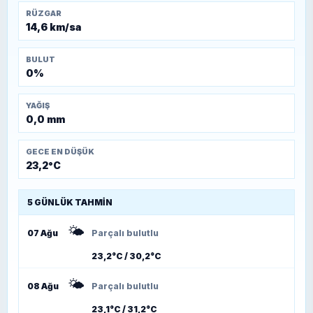
RÜZGAR
14,6 km/sa
BULUT
0%
YAĞIŞ
0,0 mm
GECE EN DÜŞÜK
23,2°C
5 GÜNLÜK TAHMIN
🌤️
07 Ağu
Parçalı bulutlu
23,2°C / 30,2°C
🌤️
08 Ağu
Parçalı bulutlu
23,1°C / 31,2°C