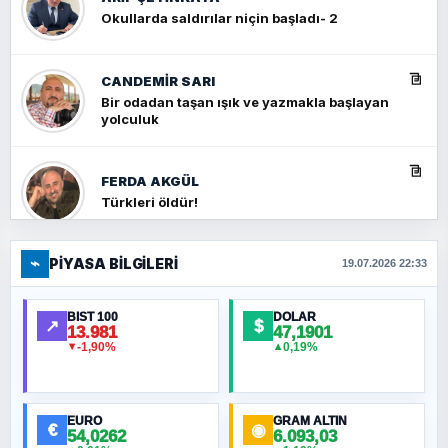
Okullarda saldırılar niçin başladı- 2
CANDEMIR SARI
Bir odadan taşan ışık ve yazmakla başlayan
yolculuk
FERDA AKGÜL
Türkleri öldür!
⌁
PIYASA BILGILERI
FERHAT BÜYÜKKALKAN
19.07.2026 22:33
Ankara Zirvesi: NATO Toplantısı mı, Yeni
Ortadoğu Haritasının Provası mı?
BIST 100
DOLAR
↗
$
13.981
47,1901
-1,90%
0,19%
▼
▲
HÜSEYIN MÜMTAZ BAYAZITOĞLU
Hilâl Bıyık, Kara Kalpak
EURO
GRAM ALTIN
€
◉
54,0262
6.093,03