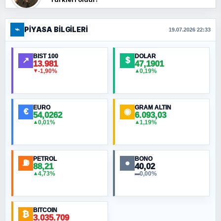
⌁
PIYASA BILGILERI
FERHAT BÜYÜKKALKAN
19.07.2026 22:33
Ankara Zirvesi: NATO Toplantısı mı, Yeni
Ortadoğu Haritasının Provası mı?
BIST 100
DOLAR
↗
$
13.981
47,1901
-1,90%
0,19%
▼
▲
HÜSEYIN MÜMTAZ BAYAZITOĞLU
Hilâl Bıyık, Kara Kalpak
EURO
GRAM ALTIN
€
◉
54,0262
6.093,03
0,01%
1,19%
▲
▲
MURAT ÖZKAN
Toplumdaki Ur: Kesin İnançlılar
PETROL
BONO
⛽
●
88,21
40,02
NURETTIN BÖLÜK
4,73%
0,00%
▲
▬
Şura suresi 10. Ayet
BITCOIN
ORHAN KILIÇOĞLU
₿
3.035.709