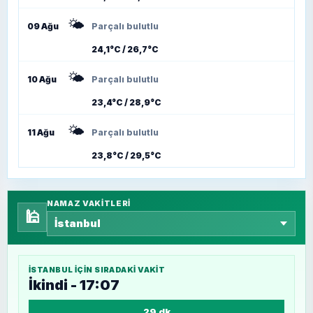
🌤️
09 Ağu
Parçalı bulutlu
24,1°C / 26,7°C
🌤️
10 Ağu
Parçalı bulutlu
23,4°C / 28,9°C
🌤️
11 Ağu
Parçalı bulutlu
23,8°C / 29,5°C
NAMAZ VAKITLERI
🕌
İSTANBUL
IÇIN SIRADAKI VAKIT
İkindi - 17:07
29 dk