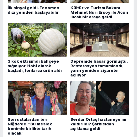
İlk sinyal geldi. Fenomen
Kültür ve Turizm Bakanı
dizi yeniden başlayabilir
Mehmet Nuri Ersoy ile Acun
Ilıcalı bir araya geldi
3 kök ekti şimdi bahçeye
Depremde hasar görmüştü.
sığmıyor. Hobi olarak
Restorasyon tamamlandı,
başladı, tonlarca ürün aldı
yarın yeniden ziyarete
açılıyor
Son ustalardan biri
Serdar Ortaç hastaneye mi
Niğde’de. “Bu meslek
kaldırıldı? Şarkıcıdan
benimle birlikte tarih
açıklama geldi
olacak”