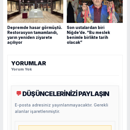
Depremde hasar görmüştü.
Son ustalardan biri
Restorasyon tamamlandı,
Niğde’de. “Bu meslek
yarın yeniden ziyarete
benimle birlikte tarih
açılıyor
olacak”
YORUMLAR
Yorum Yok
DÜŞÜNCELERİNİZİ PAYLAŞIN
💬
E-posta adresiniz yayınlanmayacaktır. Gerekli
alanlar işaretlenmiştir.