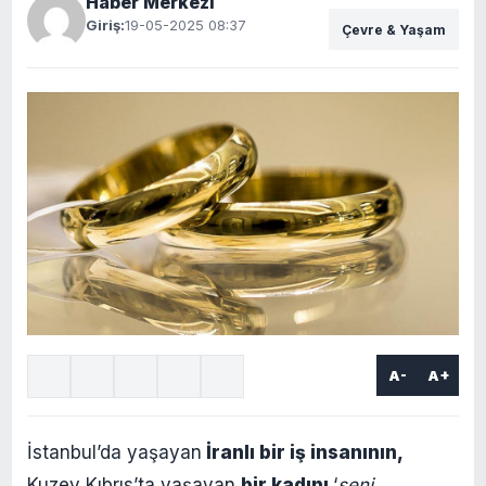
Haber Merkezi
Giriş:
19-05-2025 08:37
Çevre & Yaşam
A-
A+
İstanbul’da yaşayan
İranlı bir iş insanının,
Kuzey Kıbrıs’ta yaşayan
bir kadını
‘
seni