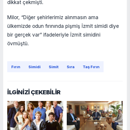
dikkat çekmişti.
Milor, “Diğer şehirlerimiz alınmasın ama
ülkemizde odun fırınında pişmiş İzmit simidi diye
bir gerçek var” ifadeleriyle İzmit simidini
övmüştü.
Fırın
Simidi
Simit
Sıra
Taş Fırın
İLGİNİZİ ÇEKEBİLİR