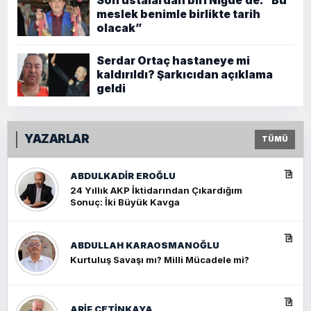
Son ustalardan biri Niğde’de. “Bu
meslek benimle birlikte tarih
olacak”
Serdar Ortaç hastaneye mi
kaldırıldı? Şarkıcıdan açıklama
geldi
YAZARLAR
TÜMÜ
ABDULKADIR EROĞLU
24 Yıllık AKP İktidarından Çıkardığım
Sonuç: İki Büyük Kavga
ABDULLAH KARAOSMANOĞLU
Kurtuluş Savaşı mı? Milli Mücadele mi?
ARIF ÇETİNKAYA