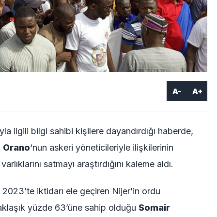
A-
A+
 ilgili bilgi sahibi kişilere dayandırdığı haberde,
i
Orano
‘nun askeri yöneticileriyle ilişkilerinin
rlıklarını satmayı araştırdığını kaleme aldı.
, 2023’te iktidarı ele geçiren Nijer’in ordu
aklaşık yüzde 63’üne sahip olduğu
Somair