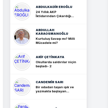
ABDULKADIR EROĞLU
24 Yıllık AKP
İktidarından Çıkardığım
Sonuç: İki Büyük Kavga
ABDULLAH
KARAOSMANOĞLU
Kurtuluş Savaşı mı? Milli
Mücadele mi?
ARIF ÇETİNKAYA
Okullarda saldırılar niçin
başladı- 2
CANDEMIR SARI
Bir odadan taşan ışık ve
yazmakla başlayan
yolculuk