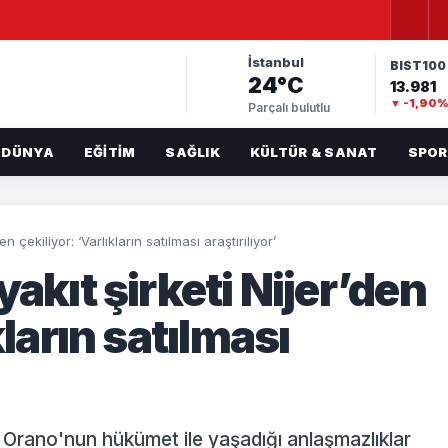
İstanbul
BIST100
24°C
13.981
▼ -1,90
Parçalı bulutlu
DÜNYA
EĞITIM
SAĞLIK
KÜLTÜR & SANAT
SPOR
n çekiliyor: ‘Varlıkların satılması araştırılıyor’
yakıt şirketi Nijer’den
kların satılması
i Orano'nun hükümet ile yaşadığı anlaşmazlıklar