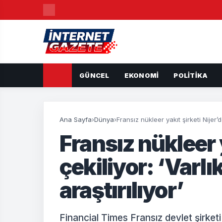
GÜNCEL
EKONOMI
POLITIKA
Ana Sayfa
›
Dünya
›
Fransız nükleer yakıt şirketi Nijer’de
Fransız nükleer 
çekiliyor: ‘Varlı
araştırılıyor’
Financial Times Fransız devlet şirket