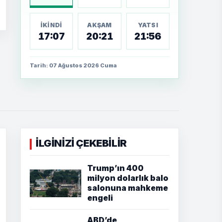
İKINDI
AKŞAM
YATSI
17:07
20:21
21:56
Tarih: 07 Ağustos 2026 Cuma
İLGİNİZİ ÇEKEBİLİR
Trump’ın 400
milyon dolarlık balo
salonuna mahkeme
engeli
ABD’de