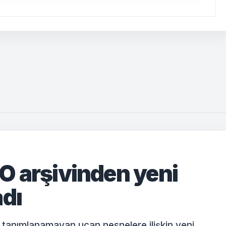
O arşivinden yeni
adı
tanımlanamayan uçan nesnelere ilişkin yeni