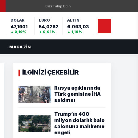
Bizi Takip Edin
DOLAR
EURO
ALTIN
47,1901
54,0262
6.093,03
%
▲ 0,19%
▲ 0,01%
▲ 1,19%
MAGAZIN
İLGİNİZİ ÇEKEBİLİR
Rusya açıklarında
Türk gemisine İHA
saldırısı
Trump’ın 400
milyon dolarlık balo
salonuna mahkeme
engeli