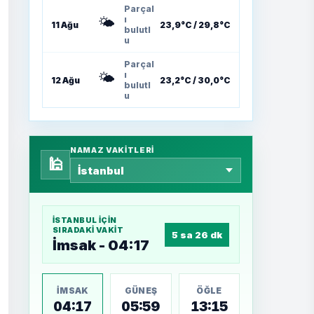
Parçal
🌤️
ı
11 Ağu
23,9°C / 29,8°C
bulutl
u
Parçal
🌤️
ı
12 Ağu
23,2°C / 30,0°C
bulutl
u
NAMAZ VAKITLERI
🕌
İSTANBUL
IÇIN
SIRADAKI VAKIT
5 sa 26 dk
İmsak - 04:17
İMSAK
GÜNEŞ
ÖĞLE
04:17
05:59
13:15