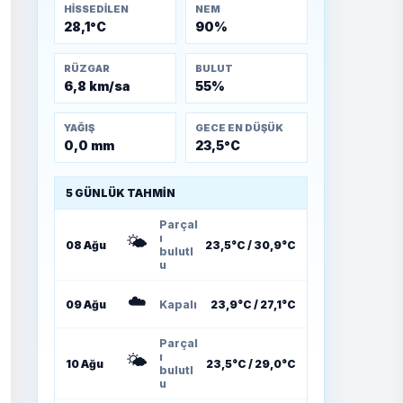
HISSEDILEN
NEM
28,1°C
90%
RÜZGAR
BULUT
6,8 km/sa
55%
YAĞIŞ
GECE EN DÜŞÜK
0,0 mm
23,5°C
5 GÜNLÜK TAHMIN
Parçal
🌤️
ı
08 Ağu
23,5°C / 30,9°C
bulutl
u
☁️
09 Ağu
Kapalı
23,9°C / 27,1°C
Parçal
🌤️
ı
10 Ağu
23,5°C / 29,0°C
bulutl
u