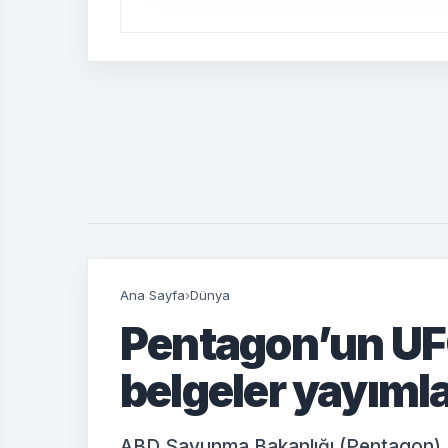
Ana Sayfa
›
Dünya
Pentagon’un UF
belgeler yayıml
ABD Savunma Bakanlığı (Pentagon), 