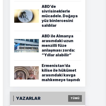
ABD’de
sivrisineklerle
mücadele. Doğaya
yüz binlercesini
saldılar
ABD ile Almanya
arasındaki uzun
menzilli füze
anlaşması zorda:
“Yıllar alabilir”
Ermenistan’da
kilise ile hükümet
arasındaki kavga
mahkemeye taşındı
YAZARLAR
TÜMÜ