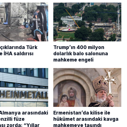
çıklarında Türk
Trump’ın 400 milyon
 İHA saldırısı
dolarlık balo salonuna
mahkeme engeli
 Almanya arasındaki
Ermenistan’da kilise ile
zilli füze
hükümet arasındaki kavga
ı zorda: “Yıllar
mahkemeye taşındı