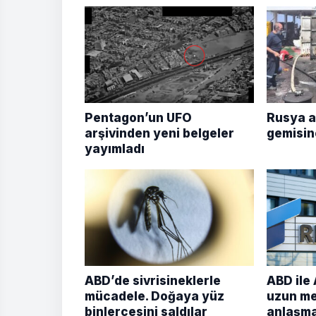
Pentagon’un UFO
Rusya a
arşivinden yeni belgeler
gemisine
yayımladı
ABD’de sivrisineklerle
ABD ile
mücadele. Doğaya yüz
uzun men
binlercesini saldılar
anlaşmas