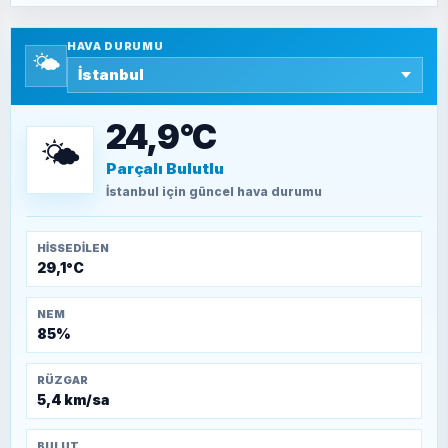
Yazara ait yazı bulunamadı
HAVA DURUMU
🌤️
SEYFULLAH ÇİÇEK
15 Temmuz’a giden yolun taşları nasıl
döşendi?
24,9°C
🌤️
Parçalı Bulutlu
TEOMAN ALPASLAN
Kütahya-Eskişehir Muharebeleri (10-24
İstanbul
için güncel hava durumu
Temmuz 1921)
HISSEDILEN
29,1°C
NEM
85%
RÜZGAR
5,4 km/sa
BULUT