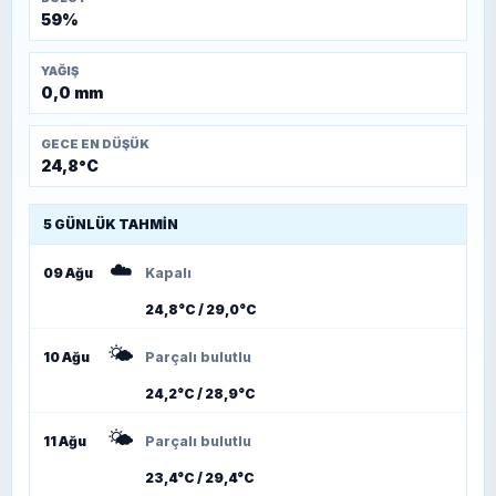
59%
YAĞIŞ
0,0 mm
GECE EN DÜŞÜK
24,8°C
5 GÜNLÜK TAHMIN
☁️
09 Ağu
Kapalı
24,8°C / 29,0°C
🌤️
10 Ağu
Parçalı bulutlu
24,2°C / 28,9°C
🌤️
11 Ağu
Parçalı bulutlu
23,4°C / 29,4°C