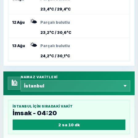
23,4°C / 29,4°C
🌤️
12 Ağu
Parçalı bulutlu
23,2°C / 30,6°C
🌤️
13 Ağu
Parçalı bulutlu
24,2°C / 30,1°C
NAMAZ VAKITLERI
🕌
İSTANBUL
IÇIN SIRADAKI VAKIT
İmsak - 04:20
2 sa 10 dk