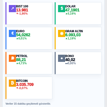
Ortadoğu Haritasının Provası mı?
BIST 100
DOLAR
↗
$
13.981
47,1901
-1,90%
0,19%
▼
▲
HÜSEYIN MÜMTAZ BAYAZITOĞLU
Hilâl Bıyık, Kara Kalpak
EURO
GRAM ALTIN
€
◉
54,0262
6.093,03
0,01%
1,19%
▲
▲
MURAT ÖZKAN
Toplumdaki Ur: Kesin İnançlılar
PETROL
BONO
⛽
●
88,21
40,02
NURETTIN BÖLÜK
4,73%
0,00%
▲
▬
Şura suresi 10. Ayet
BITCOIN
ORHAN KILIÇOĞLU
₿
3.035.709
Fahişeye beyinli bir müstevli alçağına
-0,07%
▼
cevabımdır
Veriler 15 dakika geçikmeli gösterilir.
SAVAŞ ŞAHİN