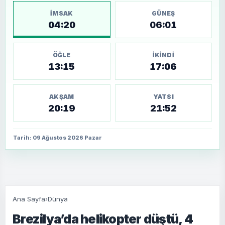
İMSAK
GÜNEŞ
04:20
06:01
ÖĞLE
İKINDI
13:15
17:06
AKŞAM
YATSI
20:19
21:52
Tarih: 09 Ağustos 2026 Pazar
Ana Sayfa
›
Dünya
Brezilya’da helikopter düştü, 4