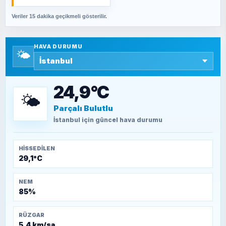
Veriler 15 dakika geçikmeli gösterilir.
SAVAŞ ŞAHİN
Yazara ait yazı bulunamadı
HAVA DURUMU
🌤️
SEYFULLAH ÇİÇEK
15 Temmuz’a giden yolun taşları nasıl
döşendi?
24,9°C
🌤️
Parçalı Bulutlu
TEOMAN ALPASLAN
Kütahya-Eskişehir Muharebeleri (10-24
İstanbul
için güncel hava durumu
Temmuz 1921)
HISSEDILEN
29,1°C
NEM
85%
RÜZGAR
5,4 km/sa