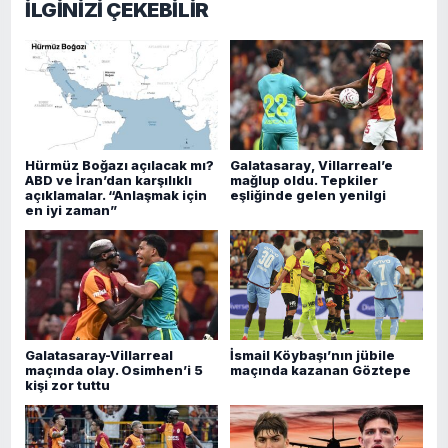
İLGİNİZİ ÇEKEBİLİR
Hürmüz Boğazı açılacak mı?
Galatasaray, Villarreal’e
ABD ve İran’dan karşılıklı
mağlup oldu. Tepkiler
açıklamalar. “Anlaşmak için
eşliğinde gelen yenilgi
en iyi zaman”
Galatasaray-Villarreal
İsmail Köybaşı’nın jübile
maçında olay. Osimhen’i 5
maçında kazanan Göztepe
kişi zor tuttu