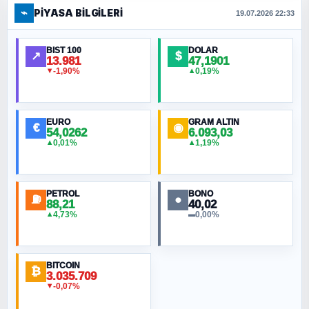
⌁
PIYASA BILGILERI
FERHAT BÜYÜKKALKAN
19.07.2026 22:33
Ankara Zirvesi: NATO Toplantısı mı, Yeni
Ortadoğu Haritasının Provası mı?
BIST 100
DOLAR
↗
$
13.981
47,1901
-1,90%
0,19%
▼
▲
HÜSEYIN MÜMTAZ BAYAZITOĞLU
Hilâl Bıyık, Kara Kalpak
EURO
GRAM ALTIN
€
◉
54,0262
6.093,03
0,01%
1,19%
▲
▲
MURAT ÖZKAN
Toplumdaki Ur: Kesin İnançlılar
PETROL
BONO
⛽
●
88,21
40,02
NURETTIN BÖLÜK
4,73%
0,00%
▲
▬
Şura suresi 10. Ayet
BITCOIN
ORHAN KILIÇOĞLU
₿
3.035.709
Fahişeye beyinli bir müstevli alçağına
-0,07%
▼
cevabımdır