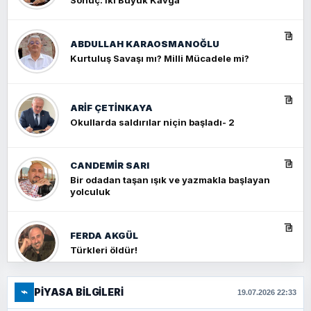
Sonuç: İki Büyük Kavga
ABDULLAH KARAOSMANOĞLU
Kurtuluş Savaşı mı? Milli Mücadele mi?
ARIF ÇETİNKAYA
Okullarda saldırılar niçin başladı- 2
CANDEMIR SARI
Bir odadan taşan ışık ve yazmakla başlayan
yolculuk
FERDA AKGÜL
Türkleri öldür!
⌁
PIYASA BILGILERI
FERHAT BÜYÜKKALKAN
19.07.2026 22:33
Ankara Zirvesi: NATO Toplantısı mı, Yeni