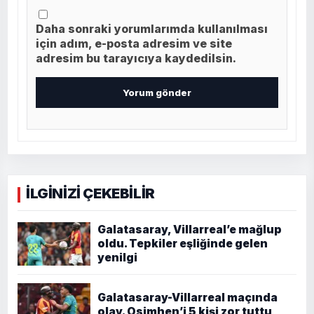
Daha sonraki yorumlarımda kullanılması
için adım, e-posta adresim ve site
adresim bu tarayıcıya kaydedilsin.
İLGİNİZİ ÇEKEBİLİR
Galatasaray, Villarreal’e mağlup
oldu. Tepkiler eşliğinde gelen
yenilgi
Galatasaray-Villarreal maçında
olay. Osimhen’i 5 kişi zor tuttu