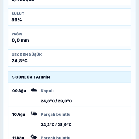
BULUT
59%
YAĞIŞ
0,0 mm
GECE EN DÜŞÜK
24,8°C
5 GÜNLÜK TAHMIN
☁️
09 Ağu
Kapalı
24,8°C / 29,0°C
🌤️
10 Ağu
Parçalı bulutlu
24,2°C / 28,9°C
🌤️
11 Ağu
Parçalı bulutlu