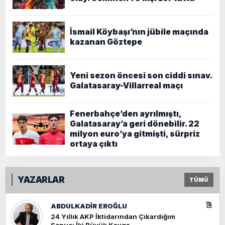
İsmail Köybaşı’nın jübile maçında
kazanan Göztepe
Yeni sezon öncesi son ciddi sınav.
Galatasaray-Villarreal maçı
Fenerbahçe’den ayrılmıştı,
Galatasaray’a geri dönebilir. 22
milyon euro’ya gitmişti, sürpriz
ortaya çıktı
YAZARLAR
TÜMÜ
ABDULKADIR EROĞLU
24 Yıllık AKP İktidarından Çıkardığım