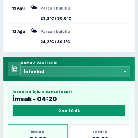
🌤️
12 Ağu
Parçalı bulutlu
23,2°C / 30,6°C
🌤️
13 Ağu
Parçalı bulutlu
24,2°C / 30,1°C
NAMAZ VAKITLERI
🕌
İSTANBUL
IÇIN SIRADAKI VAKIT
İmsak - 04:20
2 sa 10 dk
İMSAK
GÜNEŞ