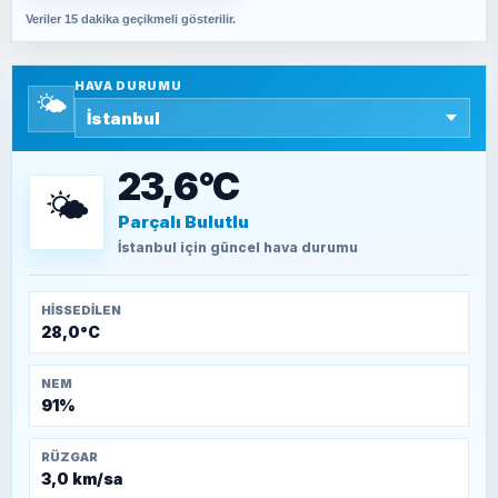
Veriler 15 dakika geçikmeli gösterilir.
SAVAŞ ŞAHİN
Yazara ait yazı bulunamadı
HAVA DURUMU
🌤️
SEYFULLAH ÇİÇEK
15 Temmuz’a giden yolun taşları nasıl
döşendi?
23,6°C
🌤️
Parçalı Bulutlu
TEOMAN ALPASLAN
Kütahya-Eskişehir Muharebeleri (10-24
İstanbul
için güncel hava durumu
Temmuz 1921)
HISSEDILEN
28,0°C
NEM
91%
RÜZGAR
3,0 km/sa