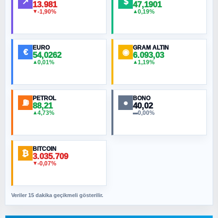
↗
$
13.981
47,1901
-1,90%
0,19%
▼
▲
HÜSEYIN MÜMTAZ BAYAZITOĞLU
Hilâl Bıyık, Kara Kalpak
EURO
GRAM ALTIN
€
◉
54,0262
6.093,03
0,01%
1,19%
▲
▲
MURAT ÖZKAN
Toplumdaki Ur: Kesin İnançlılar
PETROL
BONO
⛽
●
88,21
40,02
NURETTIN BÖLÜK
4,73%
0,00%
▲
▬
Şura suresi 10. Ayet
BITCOIN
ORHAN KILIÇOĞLU
₿
3.035.709
Fahişeye beyinli bir müstevli alçağına
-0,07%
▼
cevabımdır
Veriler 15 dakika geçikmeli gösterilir.
SAVAŞ ŞAHİN
Yazara ait yazı bulunamadı