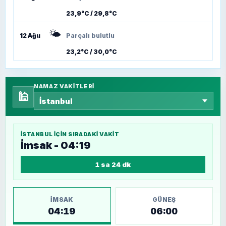
23,9°C / 29,8°C
🌤️
12 Ağu
Parçalı bulutlu
23,2°C / 30,0°C
NAMAZ VAKITLERI
🕌
İSTANBUL
IÇIN SIRADAKI VAKIT
İmsak - 04:19
1 sa 24 dk
İMSAK
GÜNEŞ
04:19
06:00