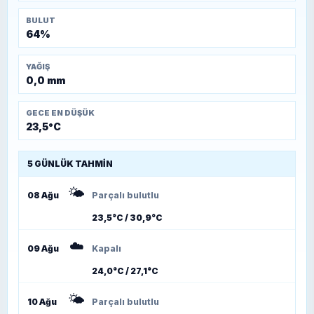
BULUT
64%
YAĞIŞ
0,0 mm
GECE EN DÜŞÜK
23,5°C
5 GÜNLÜK TAHMIN
🌤️
08 Ağu
Parçalı bulutlu
23,5°C / 30,9°C
☁️
09 Ağu
Kapalı
24,0°C / 27,1°C
🌤️
10 Ağu
Parçalı bulutlu