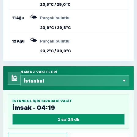
23,5°C / 29,0°C
🌤️
11 Ağu
Parçalı bulutlu
23,9°C / 29,8°C
🌤️
12 Ağu
Parçalı bulutlu
23,2°C / 30,0°C
NAMAZ VAKITLERI
🕌
İSTANBUL
IÇIN SIRADAKI VAKIT
İmsak - 04:19
1 sa 24 dk