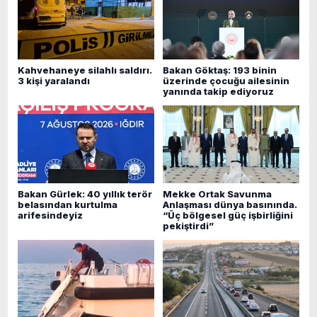
Kahvehaneye silahlı saldırı.
Bakan Göktaş: 193 binin
3 kişi yaralandı
üzerinde çocuğu ailesinin
yanında takip ediyoruz
Bakan Gürlek: 40 yıllık terör
Mekke Ortak Savunma
belasından kurtulma
Anlaşması dünya basınında.
arifesindeyiz
“Üç bölgesel güç işbirliğini
pekiştirdi”