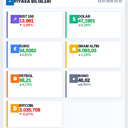
⌁
PIYASA BILGILERI
FERHAT BÜYÜKKALKAN
19.07.2026 22:33
Ankara Zirvesi: NATO Toplantısı mı, Yeni
Ortadoğu Haritasının Provası mı?
BIST 100
DOLAR
↗
$
13.981
47,1901
-1,90%
0,19%
▼
▲
HÜSEYIN MÜMTAZ BAYAZITOĞLU
Hilâl Bıyık, Kara Kalpak
EURO
GRAM ALTIN
€
◉
54,0262
6.093,03
0,01%
1,19%
▲
▲
MURAT ÖZKAN
Toplumdaki Ur: Kesin İnançlılar
PETROL
BONO
⛽
●
88,21
40,02
NURETTIN BÖLÜK
4,73%
0,00%
▲
▬
Şura suresi 10. Ayet
BITCOIN
ORHAN KILIÇOĞLU
₿
3.035.709
Fahişeye beyinli bir müstevli alçağına
-0,07%
▼
cevabımdır