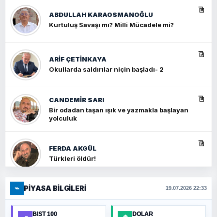
ABDULLAH KARAOSMANOĞLU
Kurtuluş Savaşı mı? Milli Mücadele mi?
ARIF ÇETİNKAYA
Okullarda saldırılar niçin başladı- 2
CANDEMIR SARI
Bir odadan taşan ışık ve yazmakla başlayan
yolculuk
FERDA AKGÜL
Türkleri öldür!
⌁
PIYASA BILGILERI
FERHAT BÜYÜKKALKAN
19.07.2026 22:33
Ankara Zirvesi: NATO Toplantısı mı, Yeni
Ortadoğu Haritasının Provası mı?
BIST 100
DOLAR