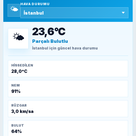
HAVA DURUMU
🌤️
SEYFULLAH ÇİÇEK
15 Temmuz’a giden yolun taşları nasıl
döşendi?
23,6°C
🌤️
Parçalı Bulutlu
TEOMAN ALPASLAN
Kütahya-Eskişehir Muharebeleri (10-24
İstanbul
için güncel hava durumu
Temmuz 1921)
HISSEDILEN
28,0°C
NEM
91%
RÜZGAR
3,0 km/sa
BULUT
64%