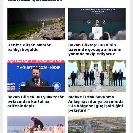
Denize düşen amatör
Bakan Göktaş: 193 binin
balıkçı boğuldu
üzerinde çocuğu ailesinin
yanında takip ediyoruz
Bakan Gürlek: 40 yıllık terör
Mekke Ortak Savunma
belasından kurtulma
Anlaşması dünya basınında.
arifesindeyiz
“Üç bölgesel güç işbirliğini
pekiştirdi”