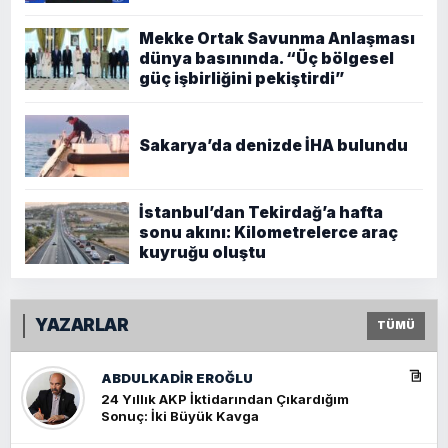
Mekke Ortak Savunma Anlaşması
dünya basınında. “Üç bölgesel
güç işbirliğini pekiştirdi”
Sakarya’da denizde İHA bulundu
İstanbul’dan Tekirdağ’a hafta
sonu akını: Kilometrelerce araç
kuyruğu oluştu
YAZARLAR
TÜMÜ
ABDULKADIR EROĞLU
24 Yıllık AKP İktidarından Çıkardığım
Sonuç: İki Büyük Kavga