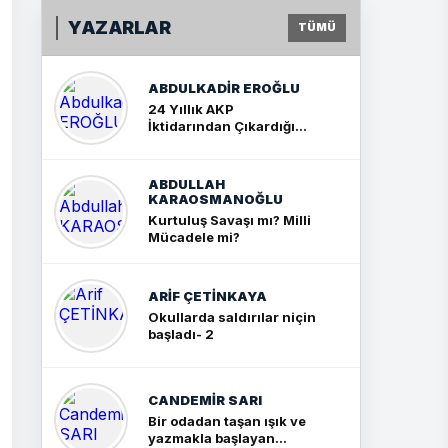
YAZARLAR
TÜMÜ
ABDULKADIR EROĞLU
24 Yıllık AKP
İktidarından Çıkardığım
Sonuç: İki Büyük Kavga
ABDULLAH
KARAOSMANOĞLU
Kurtuluş Savaşı mı? Milli
Mücadele mi?
ARIF ÇETİNKAYA
Okullarda saldırılar niçin
başladı- 2
CANDEMIR SARI
Bir odadan taşan ışık ve
yazmakla başlayan