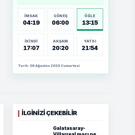
İMSAK
GÜNEŞ
ÖĞLE
04:19
06:00
13:15
İKINDI
AKŞAM
YATSI
17:07
20:20
21:54
Tarih: 08 Ağustos 2026 Cumartesi
İLGİNİZİ ÇEKEBİLİR
Galatasaray-
Villarreal maçı ne