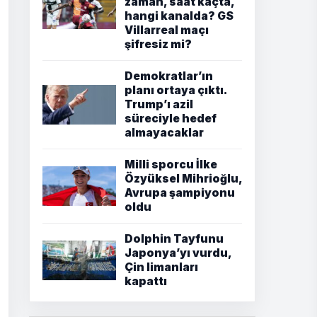
zaman, saat kaçta,
hangi kanalda? GS
Villarreal maçı
şifresiz mi?
Demokratlar’ın
planı ortaya çıktı.
Trump’ı azil
süreciyle hedef
almayacaklar
Milli sporcu İlke
Özyüksel Mihrioğlu,
Avrupa şampiyonu
oldu
Dolphin Tayfunu
Japonya’yı vurdu,
Çin limanları
kapattı