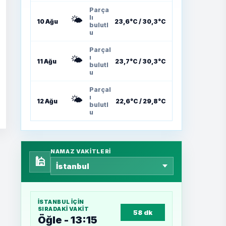
Parça
🌤️
lı
10 Ağu
23,6°C / 30,3°C
bulutl
u
Parçal
🌤️
ı
11 Ağu
23,7°C / 30,3°C
bulutl
u
Parçal
🌤️
ı
12 Ağu
22,6°C / 29,8°C
bulutl
u
NAMAZ VAKITLERI
🕌
İSTANBUL
IÇIN
SIRADAKI VAKIT
58 dk
Öğle - 13:15