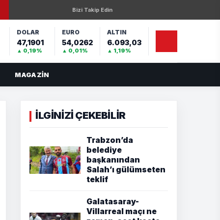
Bizi Takip Edin
DOLAR
EURO
ALTIN
47,1901
54,0262
6.093,03
%
▲ 0,19%
▲ 0,01%
▲ 1,19%
MAGAZIN
İLGİNİZİ ÇEKEBİLİR
Trabzon’da
belediye
başkanından
Salah’ı gülümseten
teklif
Galatasaray-
Villarreal maçı ne