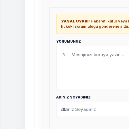
YASAL UYARI:
Hakaret, küfür veya k
hukuki sorumluluğu gönderene aittir
YORUMUNUZ
✎
ADINIZ SOYADINIZ
👤