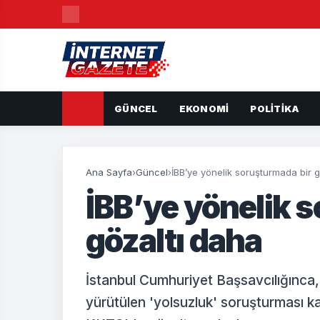
GÜNCEL
EKONOMI
POLITIKA
Ana Sayfa
›
Güncel
›
İBB’ye yönelik soruşturmada bir g
İBB’ye yönelik 
gözaltı daha
İstanbul Cumhuriyet Başsavcılığınca,
yürütülen 'yolsuzluk' soruşturması k