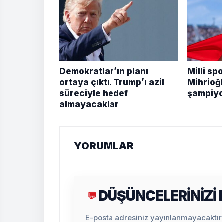
Demokratlar’ın planı
Milli sp
ortaya çıktı. Trump’ı azil
Mihrioğ
süreciyle hedef
şampiyo
almayacaklar
YORUMLAR
DÜŞÜNCELERİNİZİ
💬
E-posta adresiniz yayınlanmayacaktır. 