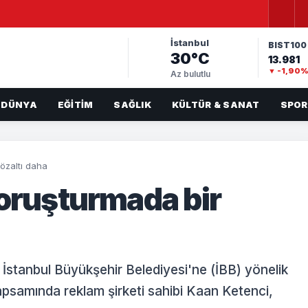
İstanbul
BIST100
30°C
13.981
▼ -1,90
Az bulutlu
DÜNYA
EĞITIM
SAĞLIK
KÜLTÜR & SANAT
SPOR
özaltı daha
soruşturmada bir
 İstanbul Büyükşehir Belediyesi'ne (İBB) yönelik
apsamında reklam şirketi sahibi Kaan Ketenci,