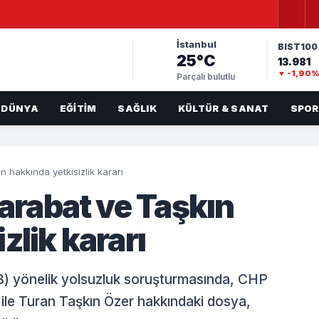
İstanbul
BIST100
25°C
13.981
▼ -1,90
Parçalı bulutlu
DÜNYA
EĞITIM
SAĞLIK
KÜLTÜR & SANAT
SPOR
n hakkında yetkisizlik kararı
Karabat ve Taşkın
zlik kararı
BB) yönelik yolsuzluk soruşturmasında, CHP
t ile Turan Taşkın Özer hakkındaki dosya,