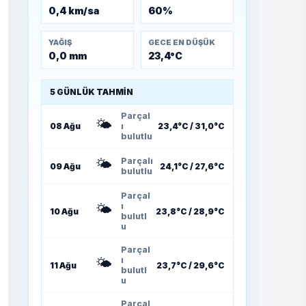
0,4 km/sa
60%
YAĞIŞ
GECE EN DÜŞÜK
0,0 mm
23,4°C
5 GÜNLÜK TAHMIN
Parçal
🌤️
08 Ağu
ı
23,4°C / 31,0°C
bulutlu
🌤️
Parçalı
09 Ağu
24,1°C / 27,6°C
bulutlu
Parçal
🌤️
ı
10 Ağu
23,8°C / 28,9°C
bulutl
u
Parçal
🌤️
ı
11 Ağu
23,7°C / 29,6°C
bulutl
u
Parçal