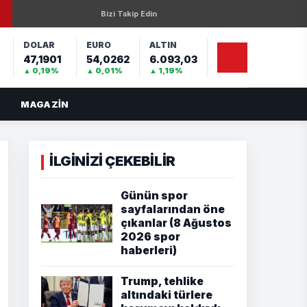
Bizi Takip Edin
DOLAR
EURO
ALTIN
47,1901
54,0262
6.093,03
%
▲ 0,19%
▲ 0,01%
▲ 1,19%
MAGAZIN
İLGİNİZİ ÇEKEBİLİR
Günün spor
sayfalarından öne
çıkanlar (8 Ağustos
2026 spor
haberleri)
Trump, tehlike
altındaki türlere