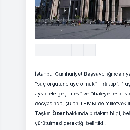
İstanbul Cumhuriyet Başsavcılığından ya
“suç örgütüne üye olmak”, “irtikap”, “rüşve
aykırı ele geçirmek” ve “ihaleye fesat k
dosyasında, şu an TBMM’de milletvekil
Taşkın
Özer
hakkında birtakım bilgi, b
yürütülmesi gerektiği belirtildi.