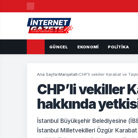
GÜNCEL
EKONOMI
POLITIKA
Ana Sayfa
›
Manşetalt
›
CHP’li vekiller Karabat ve Taşkı
CHP’li vekiller 
hakkında yetkisi
İstanbul Büyükşehir Belediyesine (İ
İstanbul Milletvekilleri Özgür Karaba