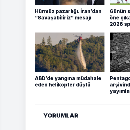
Hürmüz pazarlığı. İran’dan
Günün s
“Savaşabiliriz” mesajı
öne çık
2026 sp
ABD’de yangına müdahale
Pentag
eden helikopter düştü
arşivin
yayımla
YORUMLAR