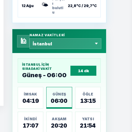
🌤️
ı
12 Ağu
22,8°C / 29,7°C
bulutl
u
NAMAZ VAKITLERI
🕌
İSTANBUL
IÇIN
SIRADAKI VAKIT
14 dk
Güneş - 06:00
İMSAK
GÜNEŞ
ÖĞLE
04:19
06:00
13:15
İKINDI
AKŞAM
YATSI
17:07
20:20
21:54