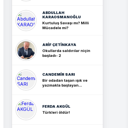
Sonuç: İki Büyük Kavga
ABDULLAH
KARAOSMANOĞLU
Kurtuluş Savaşı mı? Milli
Mücadele mi?
ARIF ÇETİNKAYA
Okullarda saldırılar niçin
başladı- 2
CANDEMIR SARI
Bir odadan taşan ışık ve
yazmakla başlayan
yolculuk
FERDA AKGÜL
Türkleri öldür!