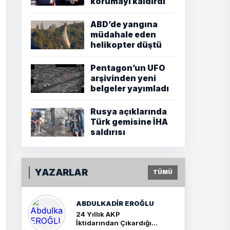
korumayı kaldırdı
ABD’de yangına
müdahale eden
helikopter düştü
Pentagon’un UFO
arşivinden yeni
belgeler yayımladı
Rusya açıklarında
Türk gemisine İHA
saldırısı
YAZARLAR
TÜMÜ
ABDULKADIR EROĞLU
24 Yıllık AKP
İktidarından Çıkardığım