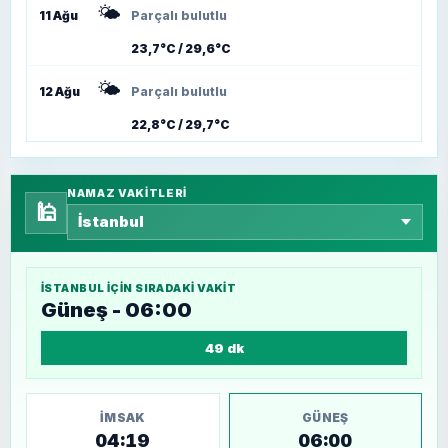
🌤️
11 Ağu
Parçalı bulutlu
23,7°C / 29,6°C
🌤️
12 Ağu
Parçalı bulutlu
22,8°C / 29,7°C
NAMAZ VAKITLERI
🕌
İSTANBUL
IÇIN SIRADAKI VAKIT
Güneş - 06:00
49 dk
İMSAK
GÜNEŞ
04:19
06:00