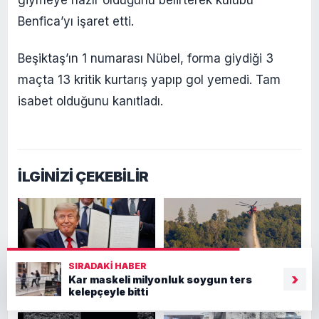
Benfica’yı işaret etti.
Beşiktaş’ın 1 numarası Nübel, forma giydiği 3
maçta 13 kritik kurtarış yapıp gol yemedi. Tam
isabet olduğunu kanıtladı.
İLGİNİZİ ÇEKEBİLİR
SIRADAKI HABER
›
Kar maskeli milyonluk soygun ters
Trump, tehlike altındaki
ABD’de yangına müdahale
kelepçeyle bitti
türlere korumayı kaldırdı
eden helikopter düştü