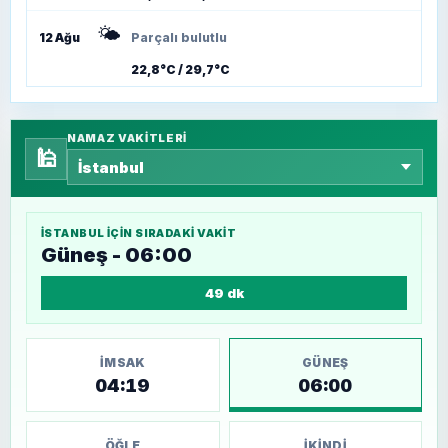
🌤️
12 Ağu
Parçalı bulutlu
22,8°C / 29,7°C
NAMAZ VAKITLERI
🕌
İSTANBUL
IÇIN SIRADAKI VAKIT
Güneş - 06:00
49 dk
İMSAK
GÜNEŞ
04:19
06:00
ÖĞLE
İKINDI