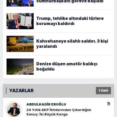
cumhurbaşkanı göreve başladı
Trump, tehlike altındaki türlere
korumayı kaldırdı
Kahvehaneye silahlı saldırı. 3 kişi
yaralandı
Denize düşen amatör balıkçı
boğuldu
YAZARLAR
TÜMÜ
ABDULKADIR EROĞLU
24 Yıllık AKP İktidarından Çıkardığım
Sonuç: İki Büyük Kavga