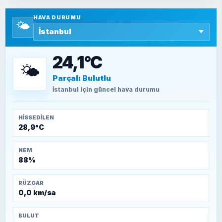
Yazara ait yazı bulunamadı
HAVA DURUMU
🌤️
SEYFULLAH ÇİÇEK
15 Temmuz’a giden yolun taşları nasıl
döşendi?
24,1°C
🌤️
Parçalı Bulutlu
TEOMAN ALPASLAN
Kütahya-Eskişehir Muharebeleri (10-24
İstanbul
için güncel hava durumu
Temmuz 1921)
HISSEDILEN
28,9°C
NEM
88%
RÜZGAR
0,0 km/sa
BULUT