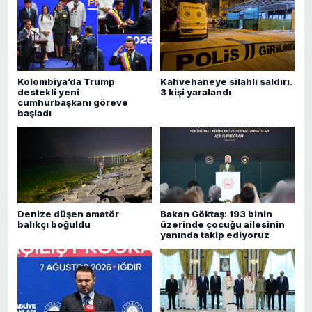
Kolombiya’da Trump
Kahvehaneye silahlı saldırı.
destekli yeni
3 kişi yaralandı
cumhurbaşkanı göreve
başladı
Denize düşen amatör
Bakan Göktaş: 193 binin
balıkçı boğuldu
üzerinde çocuğu ailesinin
yanında takip ediyoruz