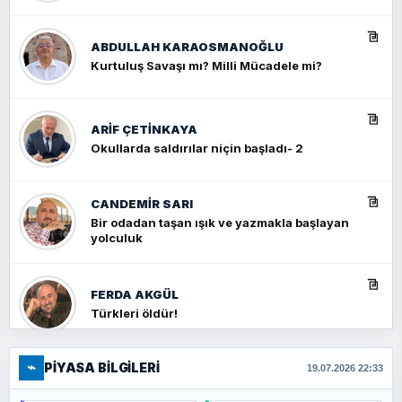
ABDULLAH KARAOSMANOĞLU
Kurtuluş Savaşı mı? Milli Mücadele mi?
ARIF ÇETİNKAYA
Okullarda saldırılar niçin başladı- 2
CANDEMIR SARI
Bir odadan taşan ışık ve yazmakla başlayan
yolculuk
FERDA AKGÜL
Türkleri öldür!
⌁
PIYASA BILGILERI
FERHAT BÜYÜKKALKAN
19.07.2026 22:33
Ankara Zirvesi: NATO Toplantısı mı, Yeni