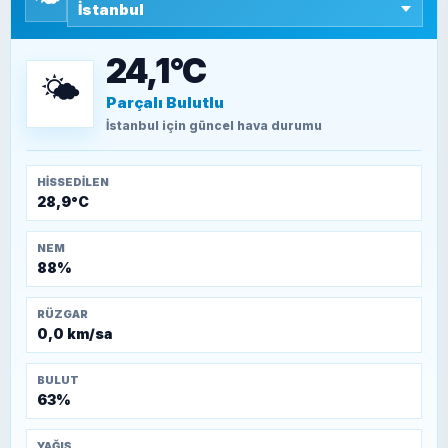
SEYFULLAH ÇİÇEK
15 Temmuz’a giden yolun taşları nasıl
döşendi?
24,1°C
🌤️
Parçalı Bulutlu
TEOMAN ALPASLAN
Kütahya-Eskişehir Muharebeleri (10-24
İstanbul
için güncel hava durumu
Temmuz 1921)
HISSEDILEN
28,9°C
NEM
88%
RÜZGAR
0,0 km/sa
BULUT
63%
YAĞIŞ