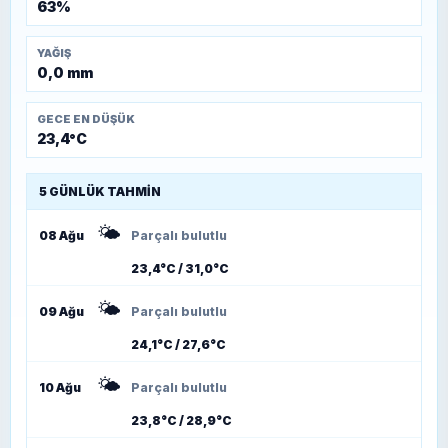
63%
YAĞIŞ
0,0 mm
GECE EN DÜŞÜK
23,4°C
5 GÜNLÜK TAHMIN
🌤️
08 Ağu
Parçalı bulutlu
23,4°C / 31,0°C
🌤️
09 Ağu
Parçalı bulutlu
24,1°C / 27,6°C
🌤️
10 Ağu
Parçalı bulutlu
23,8°C / 28,9°C