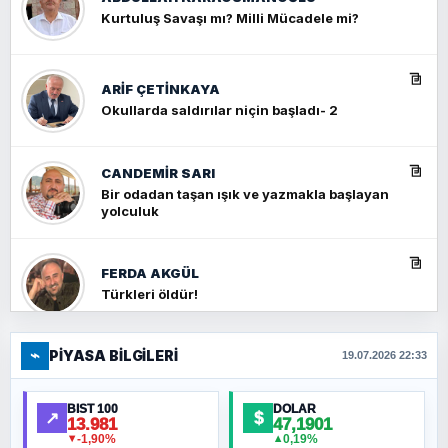
Kurtuluş Savaşı mı? Milli Mücadele mi?
ARIF ÇETİNKAYA
Okullarda saldırılar niçin başladı- 2
CANDEMIR SARI
Bir odadan taşan ışık ve yazmakla başlayan
yolculuk
FERDA AKGÜL
Türkleri öldür!
⌁
PIYASA BILGILERI
FERHAT BÜYÜKKALKAN
19.07.2026 22:33
Ankara Zirvesi: NATO Toplantısı mı, Yeni
Ortadoğu Haritasının Provası mı?
BIST 100
DOLAR
↗
$
13.981
47,1901
-1,90%
0,19%
▼
▲