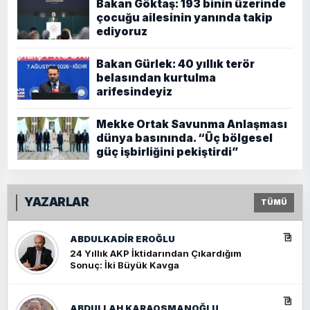
Bakan Göktaş: 193 binin üzerinde
çocuğu ailesinin yanında takip
ediyoruz
Bakan Gürlek: 40 yıllık terör
belasından kurtulma
arifesindeyiz
Mekke Ortak Savunma Anlaşması
dünya basınında. “Üç bölgesel
güç işbirliğini pekiştirdi”
YAZARLAR
TÜMÜ
ABDULKADIR EROĞLU
24 Yıllık AKP İktidarından Çıkardığım
Sonuç: İki Büyük Kavga
ABDULLAH KARAOSMANOĞLU