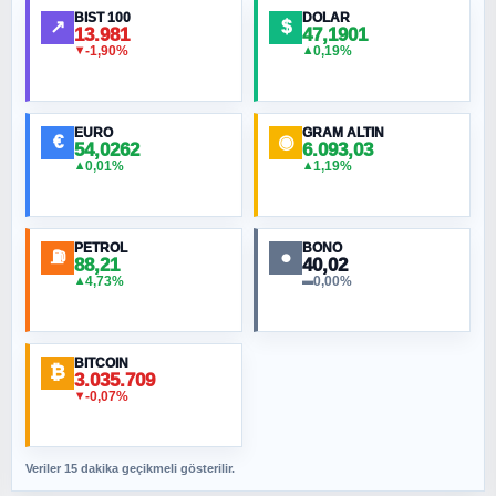
Ortadoğu Haritasının Provası mı?
BIST 100
DOLAR
↗
$
13.981
47,1901
-1,90%
0,19%
▼
▲
HÜSEYIN MÜMTAZ BAYAZITOĞLU
Hilâl Bıyık, Kara Kalpak
EURO
GRAM ALTIN
€
◉
54,0262
6.093,03
0,01%
1,19%
▲
▲
MURAT ÖZKAN
Toplumdaki Ur: Kesin İnançlılar
PETROL
BONO
⛽
●
88,21
40,02
NURETTIN BÖLÜK
4,73%
0,00%
▲
▬
Şura suresi 10. Ayet
BITCOIN
ORHAN KILIÇOĞLU
₿
3.035.709
Fahişeye beyinli bir müstevli alçağına
-0,07%
▼
cevabımdır
Veriler 15 dakika geçikmeli gösterilir.
SAVAŞ ŞAHİN