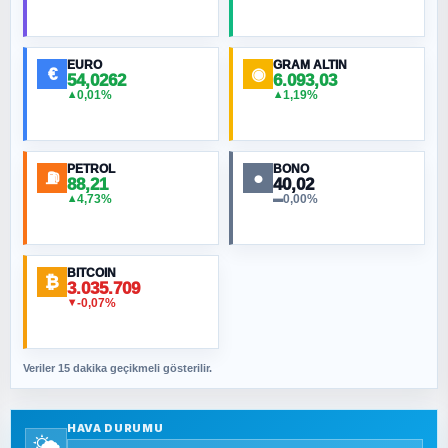
HÜSEYIN MÜMTAZ BAYAZITOĞLU
Hilâl Bıyık, Kara Kalpak
EURO
GRAM ALTIN
€
◉
54,0262
6.093,03
0,01%
1,19%
▲
▲
MURAT ÖZKAN
Toplumdaki Ur: Kesin İnançlılar
PETROL
BONO
⛽
●
88,21
40,02
NURETTIN BÖLÜK
4,73%
0,00%
▲
▬
Şura suresi 10. Ayet
BITCOIN
ORHAN KILIÇOĞLU
₿
3.035.709
Fahişeye beyinli bir müstevli alçağına
-0,07%
▼
cevabımdır
Veriler 15 dakika geçikmeli gösterilir.
SAVAŞ ŞAHİN
Yazara ait yazı bulunamadı
HAVA DURUMU
🌤️