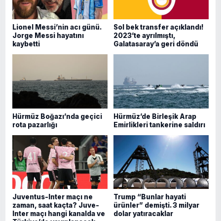
Lionel Messi’nin acı günü.
Sol bek transfer açıklandı!
Jorge Messi hayatını
2023’te ayrılmıştı,
kaybetti
Galatasaray’a geri döndü
Hürmüz Boğazı’nda geçici
Hürmüz’de Birleşik Arap
rota pazarlığı
Emirlikleri tankerine saldırı
Juventus-Inter maçı ne
Trump “Bunlar hayati
zaman, saat kaçta? Juve-
ürünler” demişti. 3 milyar
Inter maçı hangi kanalda ve
dolar yatıracaklar