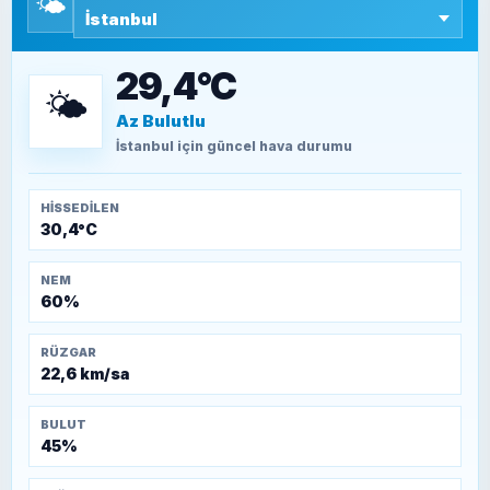
🌤️
SEYFULLAH ÇİÇEK
15 Temmuz’a giden yolun taşları nasıl
döşendi?
29,4°C
🌤️
Az Bulutlu
TEOMAN ALPASLAN
Kütahya-Eskişehir Muharebeleri (10-24
İstanbul
için güncel hava durumu
Temmuz 1921)
HISSEDILEN
30,4°C
NEM
60%
RÜZGAR
22,6 km/sa
BULUT
45%