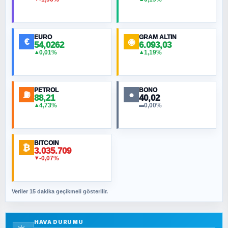
HÜSEYIN MÜMTAZ BAYAZITOĞLU
Hilâl Bıyık, Kara Kalpak
EURO
GRAM ALTIN
€
◉
54,0262
6.093,03
0,01%
1,19%
▲
▲
MURAT ÖZKAN
Toplumdaki Ur: Kesin İnançlılar
PETROL
BONO
⛽
●
88,21
40,02
NURETTIN BÖLÜK
4,73%
0,00%
▲
▬
Şura suresi 10. Ayet
BITCOIN
ORHAN KILIÇOĞLU
₿
3.035.709
Fahişeye beyinli bir müstevli alçağına
-0,07%
▼
cevabımdır
Veriler 15 dakika geçikmeli gösterilir.
SAVAŞ ŞAHİN
Yazara ait yazı bulunamadı
HAVA DURUMU