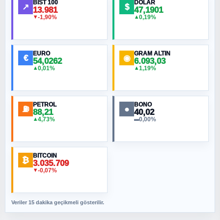
BIST 100
DOLAR
↗
$
13.981
47,1901
-1,90%
0,19%
▼
▲
HÜSEYIN MÜMTAZ BAYAZITOĞLU
Hilâl Bıyık, Kara Kalpak
EURO
GRAM ALTIN
€
◉
54,0262
6.093,03
0,01%
1,19%
▲
▲
MURAT ÖZKAN
Toplumdaki Ur: Kesin İnançlılar
PETROL
BONO
⛽
●
88,21
40,02
NURETTIN BÖLÜK
4,73%
0,00%
▲
▬
Şura suresi 10. Ayet
BITCOIN
ORHAN KILIÇOĞLU
₿
3.035.709
Fahişeye beyinli bir müstevli alçağına
-0,07%
▼
cevabımdır
Veriler 15 dakika geçikmeli gösterilir.
SAVAŞ ŞAHİN
Yazara ait yazı bulunamadı