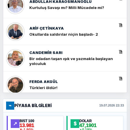
ABDULLAH KARAOSMANOĞLU
Kurtuluş Savaşı mı? Milli Mücadele mi?
ARIF ÇETİNKAYA
Okullarda saldırılar niçin başladı- 2
CANDEMIR SARI
Bir odadan taşan ışık ve yazmakla başlayan
yolculuk
FERDA AKGÜL
Türkleri öldür!
⌁
PIYASA BILGILERI
FERHAT BÜYÜKKALKAN
19.07.2026 22:33
Ankara Zirvesi: NATO Toplantısı mı, Yeni
Ortadoğu Haritasının Provası mı?
BIST 100
DOLAR
↗
$
13.981
47,1901
-1,90%
0,19%
▼
▲