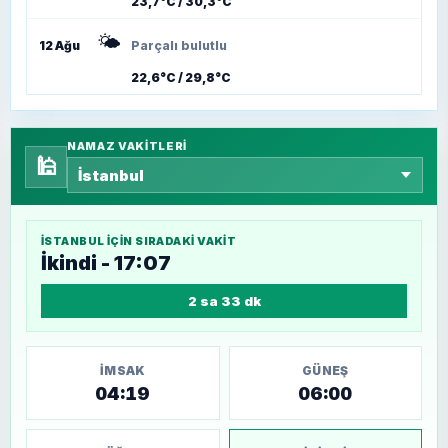
23,7°C / 30,3°C
🌤️
12 Ağu
Parçalı bulutlu
22,6°C / 29,8°C
NAMAZ VAKITLERI
🕌
İSTANBUL
IÇIN SIRADAKI VAKIT
İkindi - 17:07
2 sa 33 dk
İMSAK
GÜNEŞ
04:19
06:00