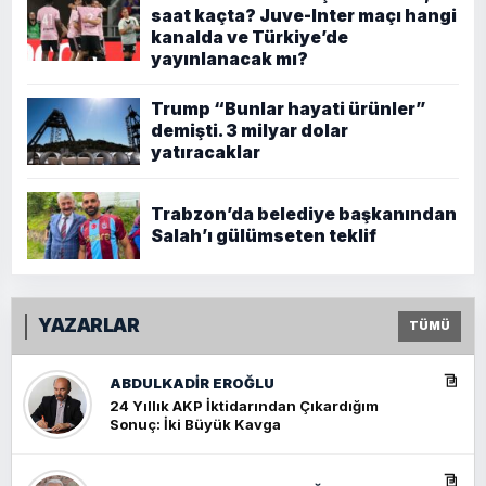
saat kaçta? Juve-Inter maçı hangi
kanalda ve Türkiye’de
yayınlanacak mı?
Trump “Bunlar hayati ürünler”
demişti. 3 milyar dolar
yatıracaklar
Trabzon’da belediye başkanından
Salah’ı gülümseten teklif
YAZARLAR
TÜMÜ
ABDULKADIR EROĞLU
24 Yıllık AKP İktidarından Çıkardığım
Sonuç: İki Büyük Kavga