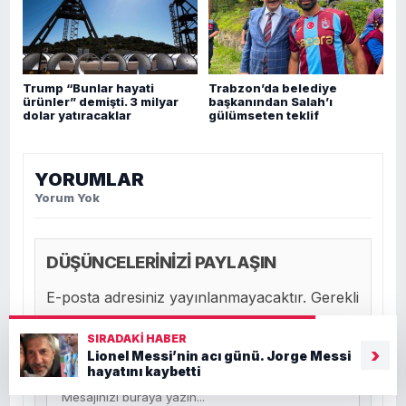
Trump “Bunlar hayati
Trabzon’da belediye
ürünler” demişti. 3 milyar
başkanından Salah’ı
dolar yatıracaklar
gülümseten teklif
YORUMLAR
Yorum Yok
DÜŞÜNCELERİNİZİ PAYLAŞIN
E-posta adresiniz yayınlanmayacaktır. Gerekli
alanlar işaretlenmiştir.
SIRADAKI HABER
›
YORUMUNUZ
Lionel Messi’nin acı günü. Jorge Messi
hayatını kaybetti