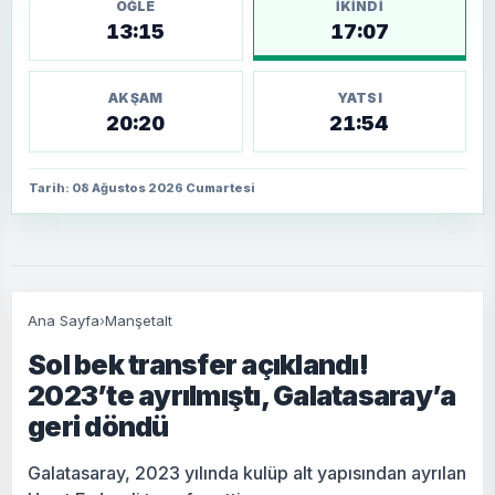
ÖĞLE
İKINDI
13:15
17:07
AKŞAM
YATSI
20:20
21:54
Tarih: 08 Ağustos 2026 Cumartesi
Ana Sayfa
›
Manşetalt
Sol bek transfer açıklandı!
2023’te ayrılmıştı, Galatasaray’a
geri döndü
Galatasaray, 2023 yılında kulüp alt yapısından ayrılan