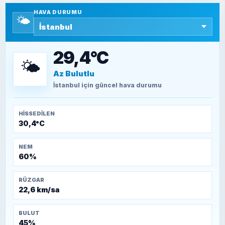
HAVA DURUMU
🌤️
SEYFULLAH ÇİÇEK
15 Temmuz’a giden yolun taşları nasıl
döşendi?
29,4°C
🌤️
Az Bulutlu
TEOMAN ALPASLAN
Kütahya-Eskişehir Muharebeleri (10-24
İstanbul
için güncel hava durumu
Temmuz 1921)
HISSEDILEN
30,4°C
NEM
60%
RÜZGAR
22,6 km/sa
BULUT
45%