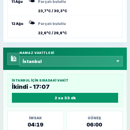
🌤️
11 Ağu
Parçalı bulutlu
23,7°C / 30,3°C
🌤️
12 Ağu
Parçalı bulutlu
22,6°C / 29,8°C
NAMAZ VAKITLERI
🕌
İSTANBUL
IÇIN SIRADAKI VAKIT
İkindi - 17:07
2 sa 33 dk
İMSAK
GÜNEŞ
04:19
06:00