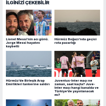
İLGİNİZİ ÇEKEBİLİR
Lionel Messi’nin acı günü.
Hürmüz Boğazı’nda geçici
Jorge Messi hayatını
rota pazarlığı
kaybetti
Hürmüz’de Birleşik Arap
Juventus-Inter maçı ne
Emirlikleri tankerine saldırı
zaman, saat kaçta? Juve-
Inter maçı hangi kanalda ve
Türkiye’de yayınlanacak
mı?