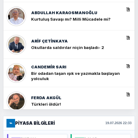
ABDULLAH KARAOSMANOĞLU
Kurtuluş Savaşı mı? Milli Mücadele mi?
ARIF ÇETİNKAYA
Okullarda saldırılar niçin başladı- 2
CANDEMIR SARI
Bir odadan taşan ışık ve yazmakla başlayan
yolculuk
FERDA AKGÜL
Türkleri öldür!
⌁
PIYASA BILGILERI
FERHAT BÜYÜKKALKAN
19.07.2026 22:33
Ankara Zirvesi: NATO Toplantısı mı, Yeni
Ortadoğu Haritasının Provası mı?