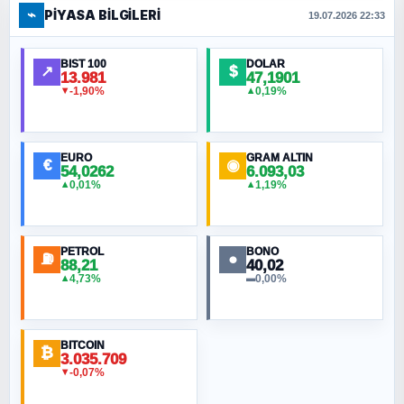
⌁
PIYASA BILGILERI
FERHAT BÜYÜKKALKAN
19.07.2026 22:33
Ankara Zirvesi: NATO Toplantısı mı, Yeni
Ortadoğu Haritasının Provası mı?
BIST 100
DOLAR
↗
$
13.981
47,1901
-1,90%
0,19%
▼
▲
HÜSEYIN MÜMTAZ BAYAZITOĞLU
Hilâl Bıyık, Kara Kalpak
EURO
GRAM ALTIN
€
◉
54,0262
6.093,03
0,01%
1,19%
▲
▲
MURAT ÖZKAN
Toplumdaki Ur: Kesin İnançlılar
PETROL
BONO
⛽
●
88,21
40,02
NURETTIN BÖLÜK
4,73%
0,00%
▲
▬
Şura suresi 10. Ayet
BITCOIN
ORHAN KILIÇOĞLU
₿
3.035.709
Fahişeye beyinli bir müstevli alçağına
-0,07%
▼
cevabımdır