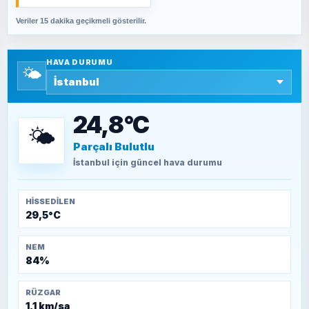
Veriler 15 dakika geçikmeli gösterilir.
SAVAŞ ŞAHİN
Yazara ait yazı bulunamadı
HAVA DURUMU
🌤️
SEYFULLAH ÇİÇEK
15 Temmuz’a giden yolun taşları nasıl
döşendi?
24,8°C
🌤️
Parçalı Bulutlu
TEOMAN ALPASLAN
Kütahya-Eskişehir Muharebeleri (10-24
İstanbul
için güncel hava durumu
Temmuz 1921)
HISSEDILEN
29,5°C
NEM
84%
RÜZGAR
1,1 km/sa