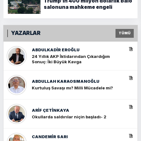
Trump’ın 400 milyon dolarlık balo
salonuna mahkeme engeli
YAZARLAR
TÜMÜ
ABDULKADIR EROĞLU
24 Yıllık AKP İktidarından Çıkardığım
Sonuç: İki Büyük Kavga
ABDULLAH KARAOSMANOĞLU
Kurtuluş Savaşı mı? Milli Mücadele mi?
ARIF ÇETİNKAYA
Okullarda saldırılar niçin başladı- 2
CANDEMIR SARI