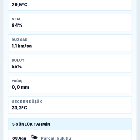
29,5°C
NEM
84%
RÜZGAR
1,1 km/sa
BULUT
55%
YAĞIŞ
0,0 mm
GECE EN DÜŞÜK
23,3°C
5 GÜNLÜK TAHMIN
🌤️
08 Ağu
Parçalı bulutlu