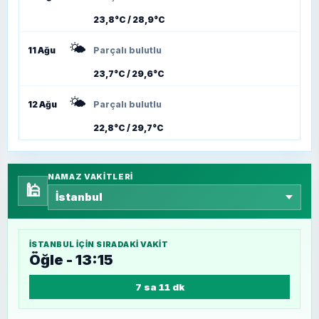
23,8°C / 28,9°C
🌤️
11 Ağu
Parçalı bulutlu
23,7°C / 29,6°C
🌤️
12 Ağu
Parçalı bulutlu
22,8°C / 29,7°C
NAMAZ VAKITLERI
🕌
İSTANBUL
IÇIN SIRADAKI VAKIT
Öğle - 13:15
7 sa 11 dk