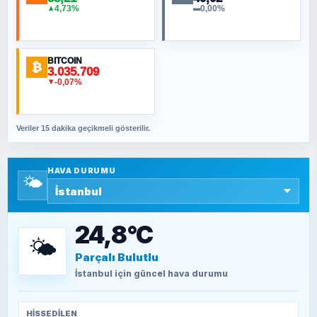
NURETTIN BÖLÜK
4,73%
0,00%
▲
▬
Şura suresi 10. Ayet
BITCOIN
ORHAN KILIÇOĞLU
₿
3.035.709
Fahişeye beyinli bir müstevli alçağına
-0,07%
▼
cevabımdır
Veriler 15 dakika geçikmeli gösterilir.
SAVAŞ ŞAHİN
Yazara ait yazı bulunamadı
HAVA DURUMU
🌤️
SEYFULLAH ÇİÇEK
15 Temmuz’a giden yolun taşları nasıl
döşendi?
24,8°C
🌤️
Parçalı Bulutlu
TEOMAN ALPASLAN
Kütahya-Eskişehir Muharebeleri (10-24
İstanbul
için güncel hava durumu
Temmuz 1921)
HISSEDILEN