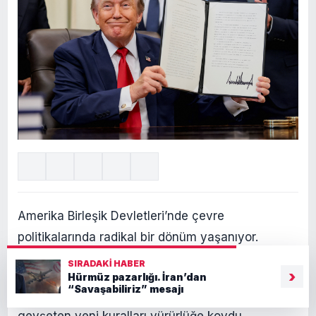
Amerika Birleşik Devletleri’nde çevre
politikalarında radikal bir dönüm yaşanıyor.
SIRADAKI HABER
Donald Trump yönetimi yarım asırlık Nesli Tehlike
›
Hürmüz pazarlığı. İran’dan
“Savaşabiliriz” mesajı
Altında Olan Türler Yasası’nın koruma tedbirlerini