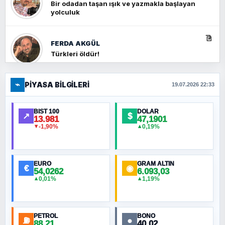
Bir odadan taşan ışık ve yazmakla başlayan
yolculuk
FERDA AKGÜL
Türkleri öldür!
⌁
PIYASA BILGILERI
FERHAT BÜYÜKKALKAN
19.07.2026 22:33
Ankara Zirvesi: NATO Toplantısı mı, Yeni
Ortadoğu Haritasının Provası mı?
BIST 100
DOLAR
↗
$
13.981
47,1901
-1,90%
0,19%
▼
▲
HÜSEYIN MÜMTAZ BAYAZITOĞLU
Hilâl Bıyık, Kara Kalpak
EURO
GRAM ALTIN
€
◉
54,0262
6.093,03
0,01%
1,19%
▲
▲
MURAT ÖZKAN
Toplumdaki Ur: Kesin İnançlılar
PETROL
BONO
⛽
●
88,21
40,02