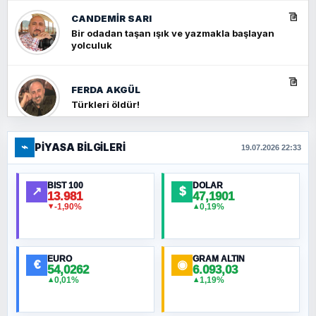
CANDEMIR SARI
Bir odadan taşan ışık ve yazmakla başlayan
yolculuk
FERDA AKGÜL
Türkleri öldür!
⌁
PIYASA BILGILERI
FERHAT BÜYÜKKALKAN
19.07.2026 22:33
Ankara Zirvesi: NATO Toplantısı mı, Yeni
Ortadoğu Haritasının Provası mı?
BIST 100
DOLAR
↗
$
13.981
47,1901
-1,90%
0,19%
▼
▲
HÜSEYIN MÜMTAZ BAYAZITOĞLU
Hilâl Bıyık, Kara Kalpak
EURO
GRAM ALTIN
€
◉
54,0262
6.093,03
0,01%
1,19%
▲
▲
MURAT ÖZKAN
Toplumdaki Ur: Kesin İnançlılar