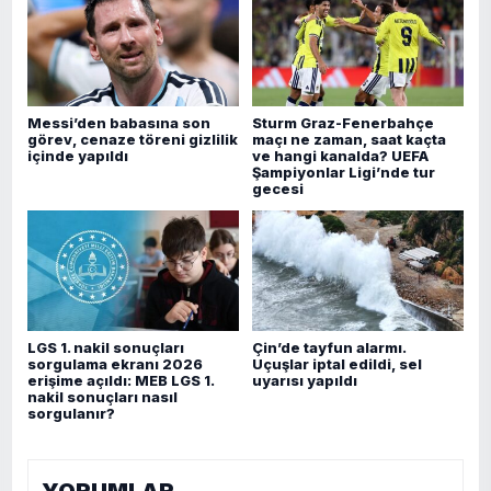
Messi’den babasına son
Sturm Graz-Fenerbahçe
görev, cenaze töreni gizlilik
maçı ne zaman, saat kaçta
içinde yapıldı
ve hangi kanalda? UEFA
Şampiyonlar Ligi’nde tur
gecesi
LGS 1. nakil sonuçları
Çin’de tayfun alarmı.
sorgulama ekranı 2026
Uçuşlar iptal edildi, sel
erişime açıldı: MEB LGS 1.
uyarısı yapıldı
nakil sonuçları nasıl
sorgulanır?