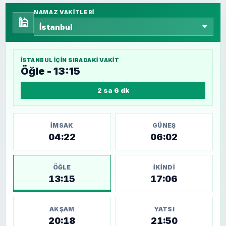
NAMAZ VAKITLERI
🕌
İSTANBUL
IÇIN SIRADAKI VAKIT
Öğle - 13:15
2 sa 6 dk
İMSAK
GÜNEŞ
04:22
06:02
ÖĞLE
İKINDI
13:15
17:06
AKŞAM
YATSI
20:18
21:50