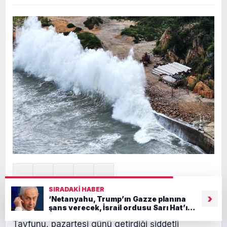
SIRADAKI HABER
›
‘Netanyahu, Trump’ın Gazze planına
şans verecek, İsrail ordusu Sarı Hat’ın
Çin’in doğu kıyılarını etkisi altına alan Dolphin
gerisine çekiliyor’
Tayfunu, pazartesi günü getirdiği şiddetli