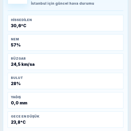
Kütahya-Eskişehir Muharebeleri (10-24
İstanbul
için güncel hava durumu
Temmuz 1921)
HISSEDILEN
30,6°C
NEM
57%
RÜZGAR
24,5 km/sa
BULUT
28%
YAĞIŞ
0,0 mm
GECE EN DÜŞÜK
23,8°C