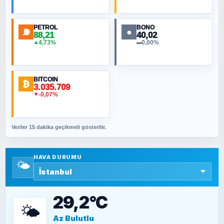
Toplumdaki Ur: Kesin İnançlılar
PETROL
BONO
⛽
●
88,21
40,02
NURETTIN BÖLÜK
4,73%
0,00%
▲
▬
Şura suresi 10. Ayet
BITCOIN
ORHAN KILIÇOĞLU
₿
3.035.709
Fahişeye beyinli bir müstevli alçağına
-0,07%
▼
cevabımdır
Veriler 15 dakika geçikmeli gösterilir.
SAVAŞ ŞAHİN
Yazara ait yazı bulunamadı
HAVA DURUMU
🌤️
SEYFULLAH ÇİÇEK
15 Temmuz’a giden yolun taşları nasıl
döşendi?
29,2°C
🌤️
Az Bulutlu
TEOMAN ALPASLAN