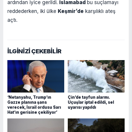
ardından iyice gerildi.
İslamabad
bu suçlamayı
reddederken, iki ülke
Keşmir’de
karşılıklı ateş
açtı.
İLGİNİZİ ÇEKEBİLİR
‘Netanyahu, Trump’ın
Çin’de tayfun alarmı.
Gazze planına şans
Uçuşlar iptal edildi, sel
verecek, İsrail ordusu Sarı
uyarısı yapıldı
Hat’ın gerisine çekiliyor’