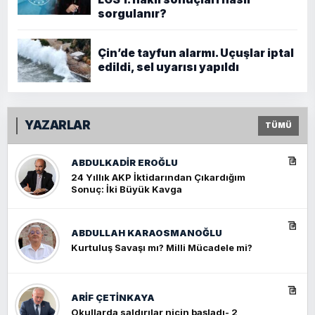
sorgulanır?
Çin’de tayfun alarmı. Uçuşlar iptal
edildi, sel uyarısı yapıldı
YAZARLAR
TÜMÜ
ABDULKADIR EROĞLU
24 Yıllık AKP İktidarından Çıkardığım
Sonuç: İki Büyük Kavga
ABDULLAH KARAOSMANOĞLU
Kurtuluş Savaşı mı? Milli Mücadele mi?
ARIF ÇETİNKAYA
Okullarda saldırılar niçin başladı- 2