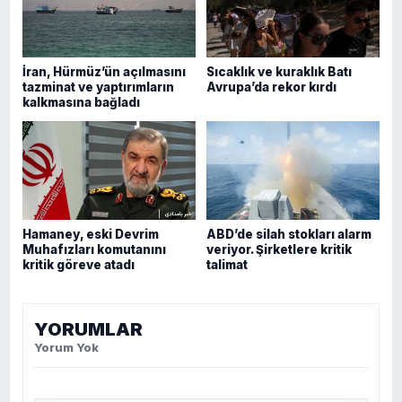
İran, Hürmüz’ün açılmasını
Sıcaklık ve kuraklık Batı
tazminat ve yaptırımların
Avrupa’da rekor kırdı
kalkmasına bağladı
Hamaney, eski Devrim
ABD’de silah stokları alarm
Muhafızları komutanını
veriyor. Şirketlere kritik
kritik göreve atadı
talimat
YORUMLAR
Yorum Yok