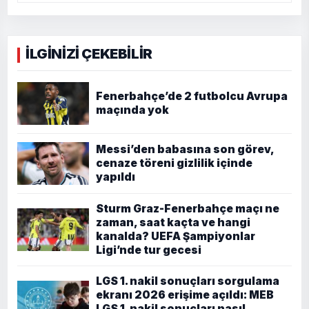
İLGİNİZİ ÇEKEBİLİR
Fenerbahçe’de 2 futbolcu Avrupa
maçında yok
Messi’den babasına son görev,
cenaze töreni gizlilik içinde
yapıldı
Sturm Graz-Fenerbahçe maçı ne
zaman, saat kaçta ve hangi
kanalda? UEFA Şampiyonlar
Ligi’nde tur gecesi
LGS 1. nakil sonuçları sorgulama
ekranı 2026 erişime açıldı: MEB
LGS 1. nakil sonuçları nasıl