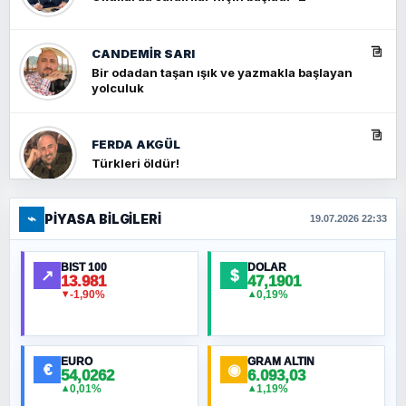
CANDEMIR SARI
Bir odadan taşan ışık ve yazmakla başlayan
yolculuk
FERDA AKGÜL
Türkleri öldür!
⌁
PIYASA BILGILERI
FERHAT BÜYÜKKALKAN
19.07.2026 22:33
Ankara Zirvesi: NATO Toplantısı mı, Yeni
Ortadoğu Haritasının Provası mı?
BIST 100
DOLAR
↗
$
13.981
47,1901
-1,90%
0,19%
▼
▲
HÜSEYIN MÜMTAZ BAYAZITOĞLU
Hilâl Bıyık, Kara Kalpak
EURO
GRAM ALTIN
€
◉
54,0262
6.093,03
0,01%
1,19%
▲
▲
MURAT ÖZKAN