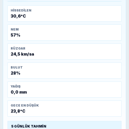
HISSEDILEN
30,6°C
NEM
57%
RÜZGAR
24,5 km/sa
BULUT
28%
YAĞIŞ
0,0 mm
GECE EN DÜŞÜK
23,8°C
5 GÜNLÜK TAHMIN