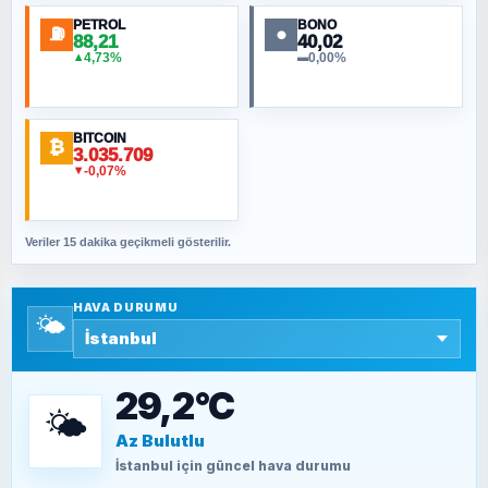
PETROL
BONO
⛽
●
88,21
40,02
NURETTIN BÖLÜK
4,73%
0,00%
▲
▬
Şura suresi 10. Ayet
BITCOIN
ORHAN KILIÇOĞLU
₿
3.035.709
Fahişeye beyinli bir müstevli alçağına
-0,07%
▼
cevabımdır
Veriler 15 dakika geçikmeli gösterilir.
SAVAŞ ŞAHİN
Yazara ait yazı bulunamadı
HAVA DURUMU
🌤️
SEYFULLAH ÇİÇEK
15 Temmuz’a giden yolun taşları nasıl
döşendi?
29,2°C
🌤️
Az Bulutlu
TEOMAN ALPASLAN
Kütahya-Eskişehir Muharebeleri (10-24
İstanbul
için güncel hava durumu
Temmuz 1921)