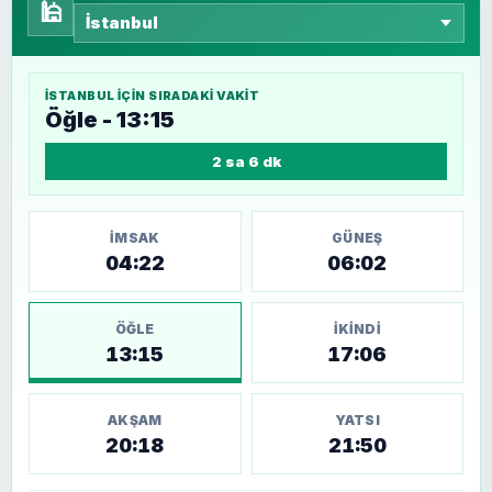
🕌
İSTANBUL
IÇIN SIRADAKI VAKIT
Öğle - 13:15
2 sa 6 dk
İMSAK
GÜNEŞ
04:22
06:02
ÖĞLE
İKINDI
13:15
17:06
AKŞAM
YATSI
20:18
21:50