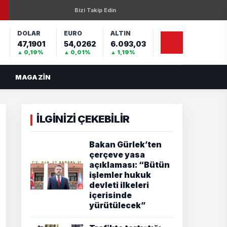
Bizi Takip Edin
DOLAR
EURO
ALTIN
47,1901
54,0262
6.093,03
%
▲ 0,19%
▲ 0,01%
▲ 1,19%
MAGAZIN
İLGİNİZİ ÇEKEBİLİR
Bakan Gürlek’ten
çerçeve yasa
açıklaması: “Bütün
işlemler hukuk
devleti ilkeleri
içerisinde
yürütülecek”