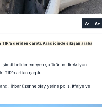
A-
A+
 TIR’a geriden çarptı. Araç içinde sıkışan araba
ği şimdi belirlenemeyen şoförünün direksiyon
 TIR’a arttan çarptı.
ndı. İhbar üzerine olay yerine polis, itfaiye ve