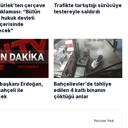
ürlek’ten çerçeve
Trafikte tartıştığı sürücüye
ıklaması: “Bütün
testereyle saldırdı
 hukuk devleti
 içerisinde
ecek”
aşkanı Erdoğan,
Bahçelievler’de tahliye
ahçeli ile
edilen 4 katlı binanın
cek
çöktüğü anlar
Yorum Yok