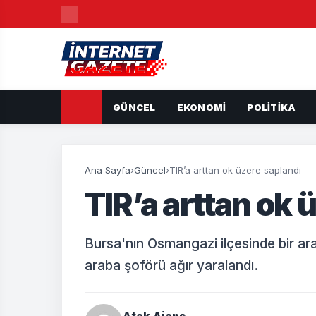
GÜNCEL
EKONOMI
POLITIKA
Ana Sayfa
›
Güncel
›
TIR’a arttan ok üzere saplandı
TIR’a arttan ok 
Bursa'nın Osmangazi ilçesinde bir ara
araba şoförü ağır yaralandı.