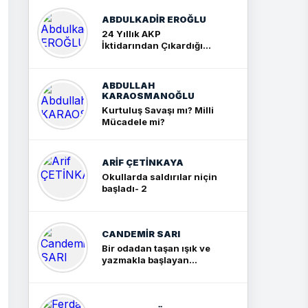
ABDULKADIR EROĞLU
24 Yıllık AKP
İktidarından Çıkardığım
Sonuç: İki Büyük Kavga
ABDULLAH
KARAOSMANOĞLU
Kurtuluş Savaşı mı? Milli
Mücadele mi?
ARIF ÇETİNKAYA
Okullarda saldırılar niçin
başladı- 2
CANDEMIR SARI
Bir odadan taşan ışık ve
yazmakla başlayan
yolculuk