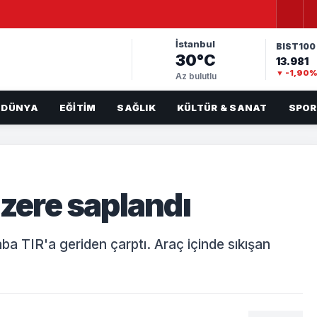
İstanbul
BIST100
30°C
13.981
▼ -1,90
Az bulutlu
DÜNYA
EĞITIM
SAĞLIK
KÜLTÜR & SANAT
SPOR
üzere saplandı
ba TIR'a geriden çarptı. Araç içinde sıkışan