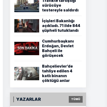
Trafikte tartıştığı
sürücüye
testereyle saldırdı
İçişleri Bakanlığı
açıkladı. 71 ilde 844
şüpheli tutuklandı
Cumhurbaşkanı
Erdoğan, Devlet
Bahçeli ile
görüşecek
Bahçelievler’de
tahliye edilen 4
katlı binanın
çöktüğü anlar
YAZARLAR
TÜMÜ