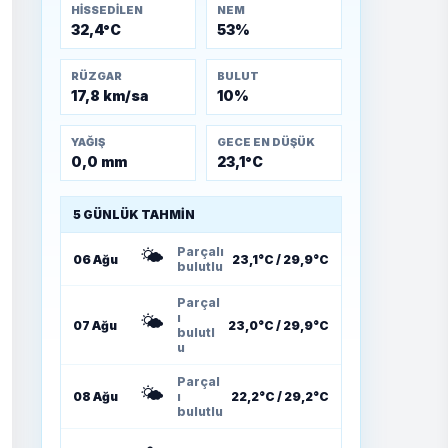
HISSEDILEN
NEM
32,4°C
53%
RÜZGAR
BULUT
17,8 km/sa
10%
YAĞIŞ
GECE EN DÜŞÜK
0,0 mm
23,1°C
5 GÜNLÜK TAHMIN
🌤️
Parçalı
06 Ağu
23,1°C / 29,9°C
bulutlu
Parçal
🌤️
ı
07 Ağu
23,0°C / 29,9°C
bulutl
u
Parçal
🌤️
08 Ağu
ı
22,2°C / 29,2°C
bulutlu