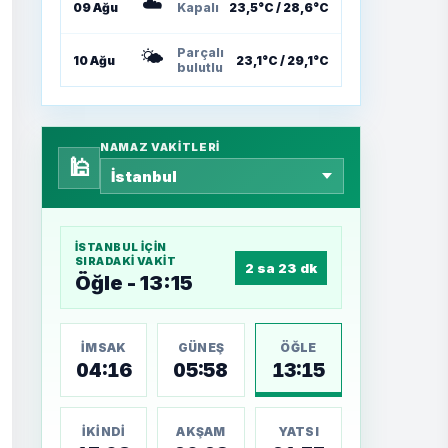
☁️
09 Ağu
Kapalı
23,5°C / 28,6°C
🌤️
Parçalı
10 Ağu
23,1°C / 29,1°C
bulutlu
NAMAZ VAKITLERI
🕌
İSTANBUL
IÇIN
SIRADAKI VAKIT
2 sa 23 dk
Öğle - 13:15
İMSAK
GÜNEŞ
ÖĞLE
04:16
05:58
13:15
İKINDI
AKŞAM
YATSI