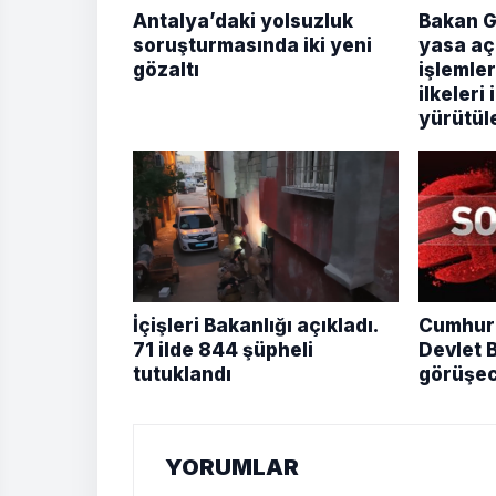
Antalya’daki yolsuzluk
Bakan G
soruşturmasında iki yeni
yasa aç
gözaltı
işlemler
ilkeleri
yürütül
İçişleri Bakanlığı açıkladı.
Cumhurb
71 ilde 844 şüpheli
Devlet B
tutuklandı
görüşe
YORUMLAR