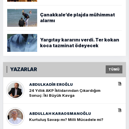
Çanakkale’de plajda mühimmat
alarmı
Yargıtay kararını verdi. Ter kokan
koca tazminat ödeyecek
YAZARLAR
TÜMÜ
ABDULKADIR EROĞLU
24 Yıllık AKP İktidarından Çıkardığım
Sonuç: İki Büyük Kavga
ABDULLAH KARAOSMANOĞLU
Kurtuluş Savaşı mı? Milli Mücadele mi?