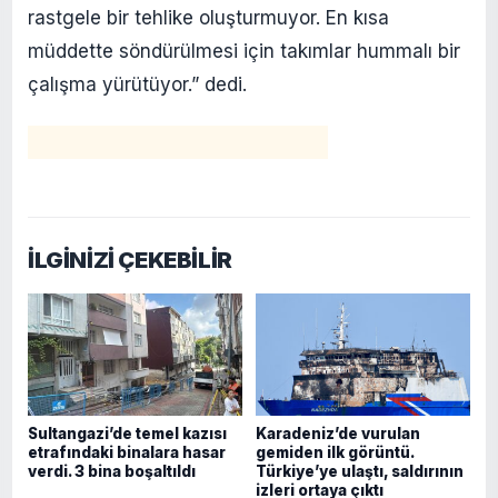
rastgele bir tehlike oluşturmuyor. En kısa
müddette söndürülmesi için takımlar hummalı bir
çalışma yürütüyor.” dedi.
İLGİNİZİ ÇEKEBİLİR
Sultangazi’de temel kazısı
Karadeniz’de vurulan
etrafındaki binalara hasar
gemiden ilk görüntü.
verdi. 3 bina boşaltıldı
Türkiye’ye ulaştı, saldırının
izleri ortaya çıktı