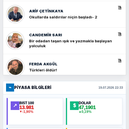
ARIF ÇETİNKAYA
Okullarda saldırılar niçin başladı- 2
CANDEMIR SARI
Bir odadan taşan ışık ve yazmakla başlayan
yolculuk
FERDA AKGÜL
Türkleri öldür!
⌁
PIYASA BILGILERI
FERHAT BÜYÜKKALKAN
19.07.2026 22:33
Ankara Zirvesi: NATO Toplantısı mı, Yeni
Ortadoğu Haritasının Provası mı?
BIST 100
DOLAR
↗
$
13.981
47,1901
-1,90%
0,19%
▼
▲
HÜSEYIN MÜMTAZ BAYAZITOĞLU
Hilâl Bıyık, Kara Kalpak