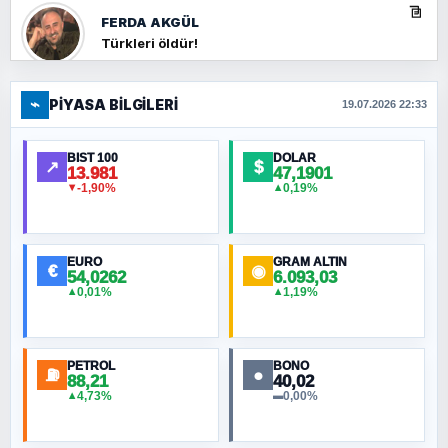
FERDA AKGÜL
Türkleri öldür!
⌁
PIYASA BILGILERI
FERHAT BÜYÜKKALKAN
19.07.2026 22:33
Ankara Zirvesi: NATO Toplantısı mı, Yeni
Ortadoğu Haritasının Provası mı?
BIST 100
DOLAR
↗
$
13.981
47,1901
-1,90%
0,19%
▼
▲
HÜSEYIN MÜMTAZ BAYAZITOĞLU
Hilâl Bıyık, Kara Kalpak
EURO
GRAM ALTIN
€
◉
54,0262
6.093,03
0,01%
1,19%
▲
▲
MURAT ÖZKAN
Toplumdaki Ur: Kesin İnançlılar
PETROL
BONO
⛽
●
88,21
40,02
NURETTIN BÖLÜK
4,73%
0,00%
▲
▬
Şura suresi 10. Ayet