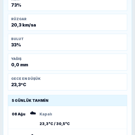
73%
RÜZGAR
20,3 km/sa
BULUT
33%
YAĞIŞ
0,0 mm
GECE EN DÜŞÜK
23,3°C
5 GÜNLÜK TAHMIN
☁️
08 Ağu
Kapalı
23,3°C / 30,5°C