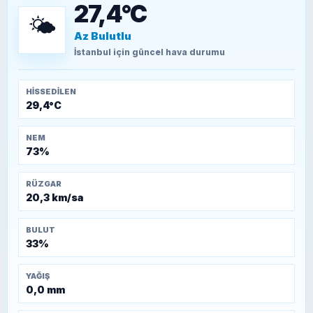
27,4°C
🌤️
Az Bulutlu
TEOMAN ALPASLAN
Kütahya-Eskişehir Muharebeleri (10-24
İstanbul
için güncel hava durumu
Temmuz 1921)
HISSEDILEN
29,4°C
NEM
73%
RÜZGAR
20,3 km/sa
BULUT
33%
YAĞIŞ
0,0 mm