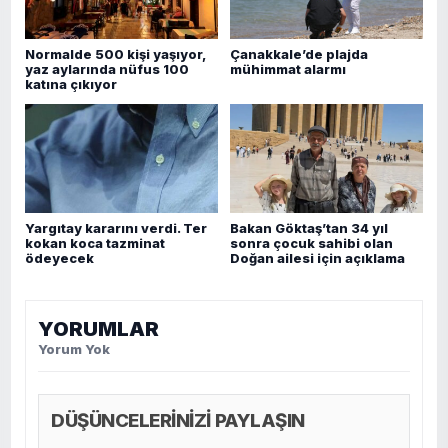
Normalde 500 kişi yaşıyor,
Çanakkale’de plajda
yaz aylarında nüfus 100
mühimmat alarmı
katına çıkıyor
Yargıtay kararını verdi. Ter
Bakan Göktaş’tan 34 yıl
kokan koca tazminat
sonra çocuk sahibi olan
ödeyecek
Doğan ailesi için açıklama
YORUMLAR
Yorum Yok
DÜŞÜNCELERİNİZİ PAYLAŞIN