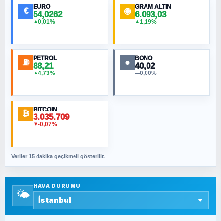
EURO
GRAM ALTIN
€
◉
54,0262
6.093,03
0,01%
1,19%
▲
▲
MURAT ÖZKAN
Toplumdaki Ur: Kesin İnançlılar
PETROL
BONO
⛽
●
88,21
40,02
NURETTIN BÖLÜK
4,73%
0,00%
▲
▬
Şura suresi 10. Ayet
BITCOIN
ORHAN KILIÇOĞLU
₿
3.035.709
Fahişeye beyinli bir müstevli alçağına
-0,07%
▼
cevabımdır
Veriler 15 dakika geçikmeli gösterilir.
SAVAŞ ŞAHİN
Yazara ait yazı bulunamadı
HAVA DURUMU
🌤️
SEYFULLAH ÇİÇEK
15 Temmuz’a giden yolun taşları nasıl
döşendi?