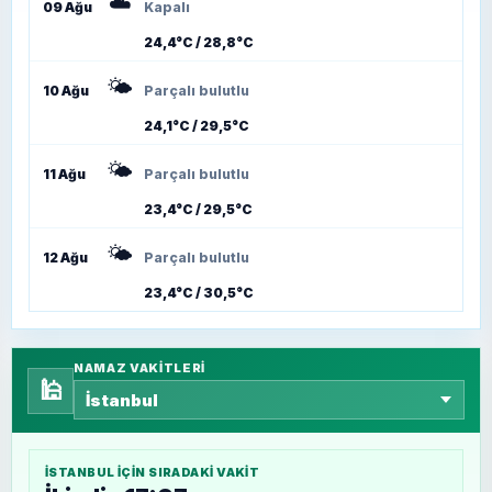
☁️
09 Ağu
Kapalı
24,4°C / 28,8°C
🌤️
10 Ağu
Parçalı bulutlu
24,1°C / 29,5°C
🌤️
11 Ağu
Parçalı bulutlu
23,4°C / 29,5°C
🌤️
12 Ağu
Parçalı bulutlu
23,4°C / 30,5°C
NAMAZ VAKITLERI
🕌
İSTANBUL
IÇIN SIRADAKI VAKIT