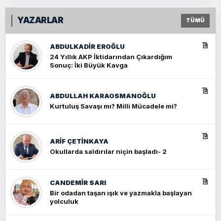
YAZARLAR
TÜMÜ
ABDULKADIR EROĞLU
24 Yıllık AKP İktidarından Çıkardığım
Sonuç: İki Büyük Kavga
ABDULLAH KARAOSMANOĞLU
Kurtuluş Savaşı mı? Milli Mücadele mi?
ARIF ÇETİNKAYA
Okullarda saldırılar niçin başladı- 2
CANDEMIR SARI
Bir odadan taşan ışık ve yazmakla başlayan
yolculuk