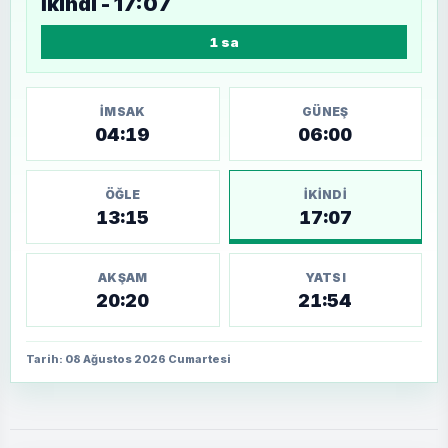
İkindi - 17:07
1 sa
İMSAK
GÜNEŞ
04:19
06:00
ÖĞLE
İKINDI
13:15
17:07
AKŞAM
YATSI
20:20
21:54
Tarih: 08 Ağustos 2026 Cumartesi