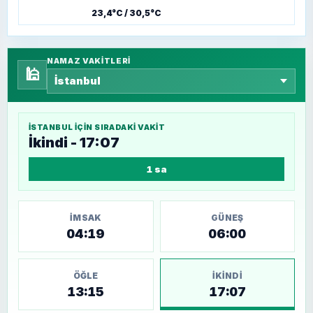
23,4°C / 30,5°C
NAMAZ VAKITLERI
🕌
İSTANBUL
IÇIN SIRADAKI VAKIT
İkindi - 17:07
1 sa
İMSAK
GÜNEŞ
04:19
06:00
ÖĞLE
İKINDI
13:15
17:07