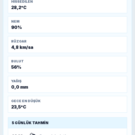
HISSEDILEN
28,2°C
NEM
90%
RÜZGAR
4,8 km/sa
BULUT
56%
YAĞIŞ
0,0 mm
GECE EN DÜŞÜK
23,5°C
5 GÜNLÜK TAHMIN