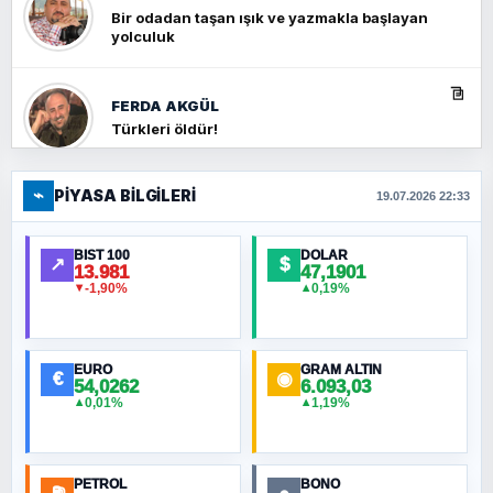
Bir odadan taşan ışık ve yazmakla başlayan
yolculuk
FERDA AKGÜL
Türkleri öldür!
⌁
PIYASA BILGILERI
FERHAT BÜYÜKKALKAN
19.07.2026 22:33
Ankara Zirvesi: NATO Toplantısı mı, Yeni
Ortadoğu Haritasının Provası mı?
BIST 100
DOLAR
↗
$
13.981
47,1901
-1,90%
0,19%
▼
▲
HÜSEYIN MÜMTAZ BAYAZITOĞLU
Hilâl Bıyık, Kara Kalpak
EURO
GRAM ALTIN
€
◉
54,0262
6.093,03
0,01%
1,19%
▲
▲
MURAT ÖZKAN
Toplumdaki Ur: Kesin İnançlılar
PETROL
BONO