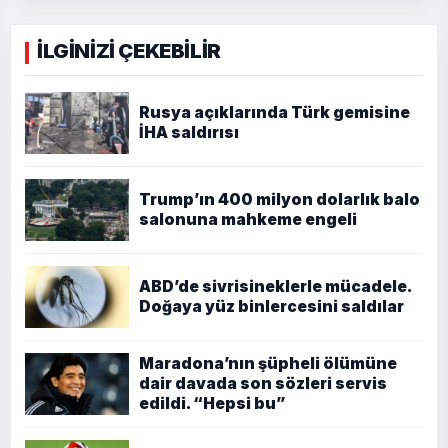
İLGİNİZİ ÇEKEBİLİR
Rusya açıklarında Türk gemisine
İHA saldırısı
Trump’ın 400 milyon dolarlık balo
salonuna mahkeme engeli
ABD’de sivrisineklerle mücadele.
Doğaya yüz binlercesini saldılar
Maradona’nın şüpheli ölümüne
dair davada son sözleri servis
edildi. “Hepsi bu”