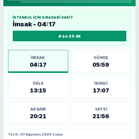
İSTANBUL
IÇIN SIRADAKI VAKIT
İmsak - 04:17
4 sa 23 dk
İMSAK
GÜNEŞ
04:17
05:59
ÖĞLE
İKINDI
13:15
17:07
AKŞAM
YATSI
20:21
21:56
Tarih: 07 Ağustos 2026 Cuma