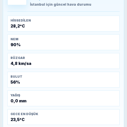
Kütahya-Eskişehir Muharebeleri (10-24
İstanbul
için güncel hava durumu
Temmuz 1921)
HISSEDILEN
28,2°C
NEM
90%
RÜZGAR
4,8 km/sa
BULUT
56%
YAĞIŞ
0,0 mm
GECE EN DÜŞÜK
23,5°C