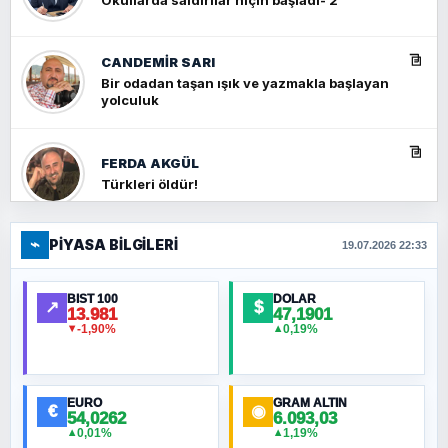
CANDEMIR SARI
Bir odadan taşan ışık ve yazmakla başlayan
yolculuk
FERDA AKGÜL
Türkleri öldür!
⌁
PIYASA BILGILERI
FERHAT BÜYÜKKALKAN
19.07.2026 22:33
Ankara Zirvesi: NATO Toplantısı mı, Yeni
Ortadoğu Haritasının Provası mı?
BIST 100
DOLAR
↗
$
13.981
47,1901
-1,90%
0,19%
▼
▲
HÜSEYIN MÜMTAZ BAYAZITOĞLU
Hilâl Bıyık, Kara Kalpak
EURO
GRAM ALTIN
€
◉
54,0262
6.093,03
0,01%
1,19%
▲
▲
MURAT ÖZKAN