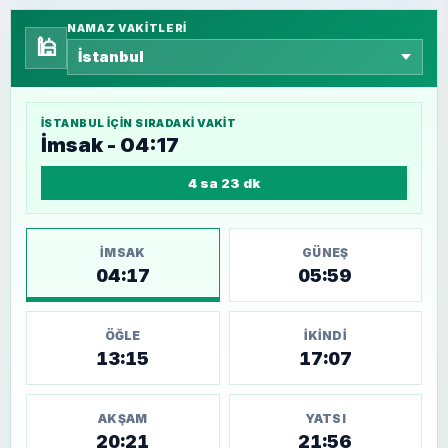
NAMAZ VAKITLERI
🕌
İSTANBUL
IÇIN SIRADAKI VAKIT
İmsak - 04:17
4 sa 23 dk
İMSAK
GÜNEŞ
04:17
05:59
ÖĞLE
İKINDI
13:15
17:07
AKŞAM
YATSI
20:21
21:56