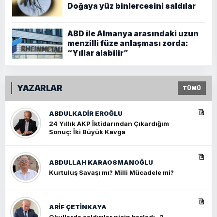
Doğaya yüz binlercesini saldılar
ABD ile Almanya arasındaki uzun
menzilli füze anlaşması zorda:
“Yıllar alabilir”
YAZARLAR
TÜMÜ
ABDULKADIR EROĞLU
24 Yıllık AKP İktidarından Çıkardığım
Sonuç: İki Büyük Kavga
ABDULLAH KARAOSMANOĞLU
Kurtuluş Savaşı mı? Milli Mücadele mi?
ARIF ÇETİNKAYA
Okullarda saldırılar niçin başladı- 2