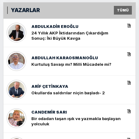
YAZARLAR
TÜMÜ
ABDULKADIR EROĞLU
24 Yıllık AKP İktidarından Çıkardığım
Sonuç: İki Büyük Kavga
ABDULLAH KARAOSMANOĞLU
Kurtuluş Savaşı mı? Milli Mücadele mi?
ARIF ÇETİNKAYA
Okullarda saldırılar niçin başladı- 2
CANDEMIR SARI
Bir odadan taşan ışık ve yazmakla başlayan
yolculuk