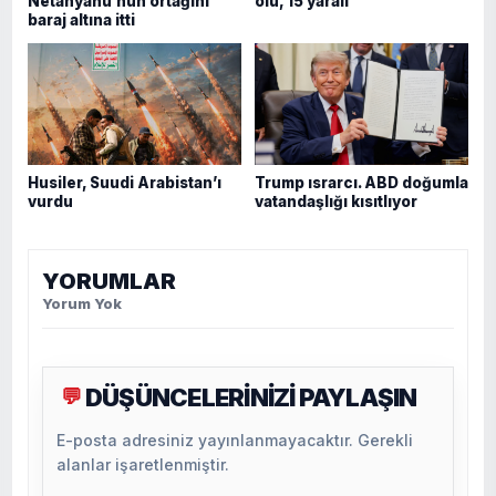
Netanyahu’nun ortağını
ölü, 15 yaralı
baraj altına itti
Husiler, Suudi Arabistan’ı
Trump ısrarcı. ABD doğumla
vurdu
vatandaşlığı kısıtlıyor
YORUMLAR
Yorum Yok
DÜŞÜNCELERİNİZİ PAYLAŞIN
💬
E-posta adresiniz yayınlanmayacaktır. Gerekli
alanlar işaretlenmiştir.