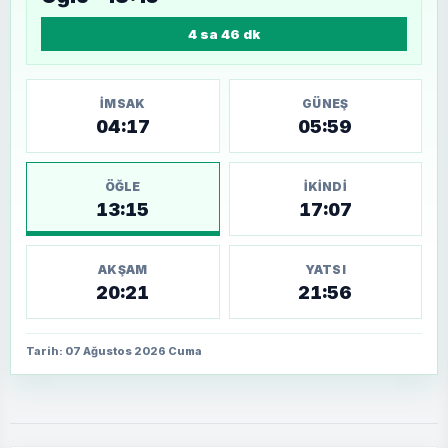
4 sa 46 dk
İMSAK
GÜNEŞ
04:17
05:59
ÖĞLE
İKINDI
13:15
17:07
AKŞAM
YATSI
20:21
21:56
Tarih: 07 Ağustos 2026 Cuma