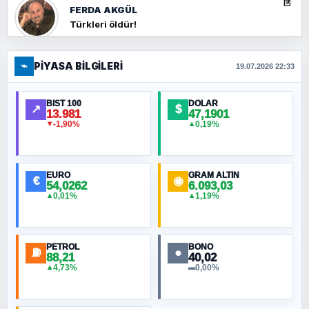
FERDA AKGÜL
Türkleri öldür!
⌁
PIYASA BILGILERI
FERHAT BÜYÜKKALKAN
19.07.2026 22:33
Ankara Zirvesi: NATO Toplantısı mı, Yeni
Ortadoğu Haritasının Provası mı?
BIST 100
DOLAR
↗
$
13.981
47,1901
-1,90%
0,19%
▼
▲
HÜSEYIN MÜMTAZ BAYAZITOĞLU
Hilâl Bıyık, Kara Kalpak
EURO
GRAM ALTIN
€
◉
54,0262
6.093,03
0,01%
1,19%
▲
▲
MURAT ÖZKAN
Toplumdaki Ur: Kesin İnançlılar
PETROL
BONO
⛽
●
88,21
40,02
NURETTIN BÖLÜK
4,73%
0,00%
▲
▬
Şura suresi 10. Ayet