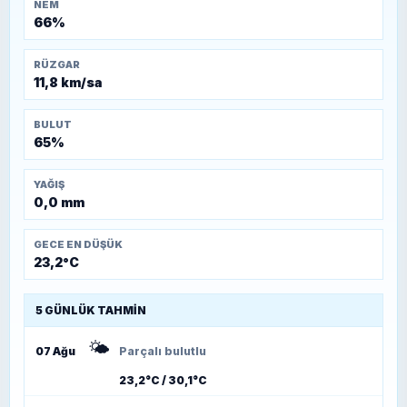
NEM
66%
RÜZGAR
11,8 km/sa
BULUT
65%
YAĞIŞ
0,0 mm
GECE EN DÜŞÜK
23,2°C
5 GÜNLÜK TAHMIN
🌤️
07 Ağu
Parçalı bulutlu
23,2°C / 30,1°C