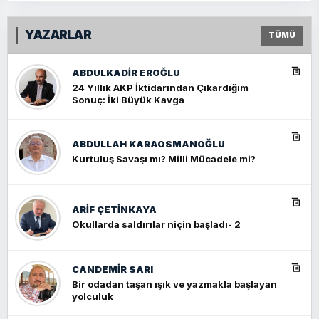
YAZARLAR
TÜMÜ
ABDULKADIR EROĞLU
24 Yıllık AKP İktidarından Çıkardığım
Sonuç: İki Büyük Kavga
ABDULLAH KARAOSMANOĞLU
Kurtuluş Savaşı mı? Milli Mücadele mi?
ARIF ÇETİNKAYA
Okullarda saldırılar niçin başladı- 2
CANDEMIR SARI
Bir odadan taşan ışık ve yazmakla başlayan
yolculuk