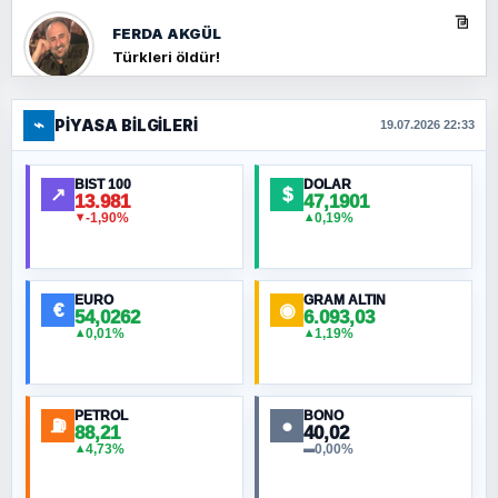
FERDA AKGÜL
Türkleri öldür!
⌁
PIYASA BILGILERI
FERHAT BÜYÜKKALKAN
19.07.2026 22:33
Ankara Zirvesi: NATO Toplantısı mı, Yeni
Ortadoğu Haritasının Provası mı?
BIST 100
DOLAR
↗
$
13.981
47,1901
-1,90%
0,19%
▼
▲
HÜSEYIN MÜMTAZ BAYAZITOĞLU
Hilâl Bıyık, Kara Kalpak
EURO
GRAM ALTIN
€
◉
54,0262
6.093,03
0,01%
1,19%
▲
▲
MURAT ÖZKAN
Toplumdaki Ur: Kesin İnançlılar
PETROL
BONO
⛽
●
88,21
40,02
NURETTIN BÖLÜK
4,73%
0,00%
▲
▬
Şura suresi 10. Ayet