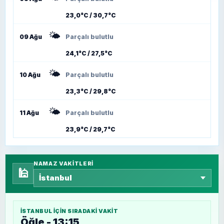
23,0°C / 30,7°C
🌤️
09 Ağu
Parçalı bulutlu
24,1°C / 27,5°C
🌤️
10 Ağu
Parçalı bulutlu
23,3°C / 29,8°C
🌤️
11 Ağu
Parçalı bulutlu
23,9°C / 29,7°C
NAMAZ VAKITLERI
🕌
İSTANBUL
IÇIN SIRADAKI VAKIT
Öğle - 13:15