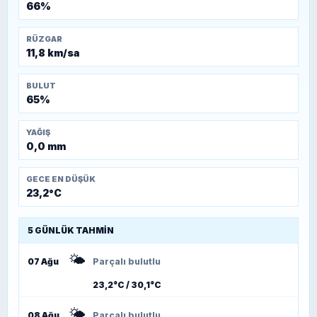
66%
RÜZGAR
11,8 km/sa
BULUT
65%
YAĞIŞ
0,0 mm
GECE EN DÜŞÜK
23,2°C
5 GÜNLÜK TAHMIN
🌤️
07 Ağu
Parçalı bulutlu
23,2°C / 30,1°C
🌤️
08 Ağu
Parçalı bulutlu