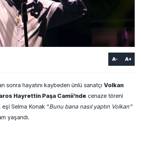
A-
A+
tan sonra hayatını kaybeden ünlü sanatçı
Volkan
baros Hayrettin Paşa Camii’nde
cenaze töreni
k eşi Selma Konak “
Bunu bana nasıl yaptın Volkan”
ham yaşandı.