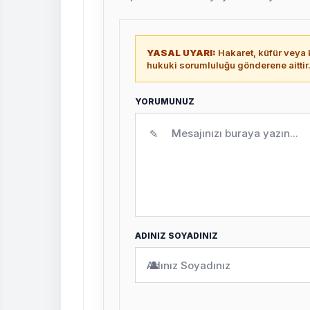
YASAL UYARI:
Hakaret, küfür veya k
hukuki sorumluluğu gönderene aittir
YORUMUNUZ
✎
ADINIZ SOYADINIZ
👤