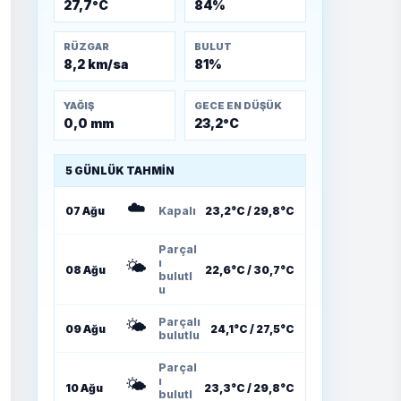
27,7°C
84%
RÜZGAR
BULUT
8,2 km/sa
81%
YAĞIŞ
GECE EN DÜŞÜK
0,0 mm
23,2°C
5 GÜNLÜK TAHMIN
☁️
07 Ağu
Kapalı
23,2°C / 29,8°C
Parçal
🌤️
ı
08 Ağu
22,6°C / 30,7°C
bulutl
u
🌤️
Parçalı
09 Ağu
24,1°C / 27,5°C
bulutlu
Parçal
🌤️
ı
10 Ağu
23,3°C / 29,8°C
bulutl