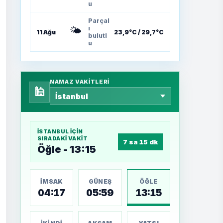
u
Parçal
🌤️
ı
11 Ağu
23,9°C / 29,7°C
bulutl
u
NAMAZ VAKITLERI
🕌
İSTANBUL
IÇIN
SIRADAKI VAKIT
7 sa 15 dk
Öğle - 13:15
İMSAK
GÜNEŞ
ÖĞLE
04:17
05:59
13:15