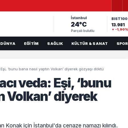
İstanbul
BIST100
24°C
13.981
▼ -1,90
Parçalı bulutlu
DÜNYA
EĞITIM
SAĞLIK
KÜLTÜR & SANAT
SPOR
Eşi, ‘bunu bana nasıl yaptın Volkan’ diyerek gözyaşı döktü
cı veda: Eşi, ‘bunu
n Volkan’ diyerek
n Konak için İstanbul'da cenaze namazı kılındı.