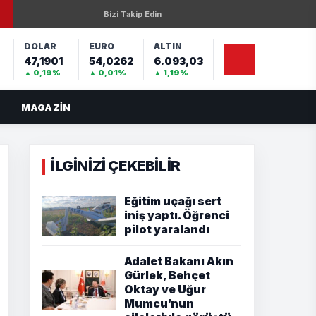
Bizi Takip Edin
DOLAR
EURO
ALTIN
47,1901
54,0262
6.093,03
%
▲ 0,19%
▲ 0,01%
▲ 1,19%
MAGAZIN
İLGİNİZİ ÇEKEBİLİR
Eğitim uçağı sert
iniş yaptı. Öğrenci
pilot yaralandı
Adalet Bakanı Akın
Gürlek, Behçet
Oktay ve Uğur
Mumcu’nun