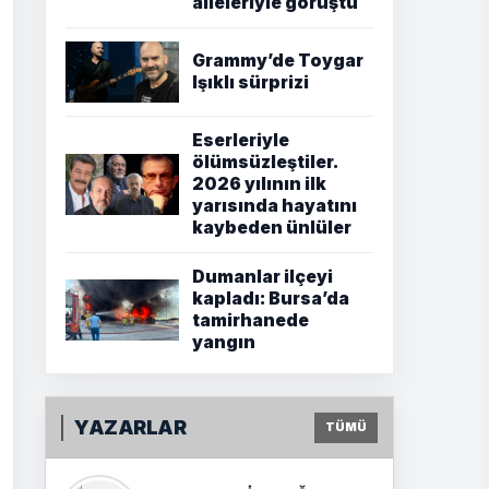
aileleriyle görüştü
Grammy’de Toygar
Işıklı sürprizi
Eserleriyle
ölümsüzleştiler.
2026 yılının ilk
yarısında hayatını
kaybeden ünlüler
Dumanlar ilçeyi
kapladı: Bursa’da
tamirhanede
yangın
YAZARLAR
TÜMÜ