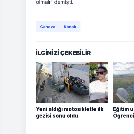
olmalı” demişti.
Cenaze
Konak
İLGİNİZİ ÇEKEBİLİR
Yeni aldığı motosikletle ilk
Eğitim u
gezisi sonu oldu
Öğrenci