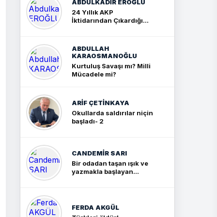
ABDULKADIR EROĞLU
24 Yıllık AKP
İktidarından Çıkardığım
Sonuç: İki Büyük Kavga
ABDULLAH
KARAOSMANOĞLU
Kurtuluş Savaşı mı? Milli
Mücadele mi?
ARIF ÇETİNKAYA
Okullarda saldırılar niçin
başladı- 2
CANDEMIR SARI
Bir odadan taşan ışık ve
yazmakla başlayan
yolculuk
FERDA AKGÜL