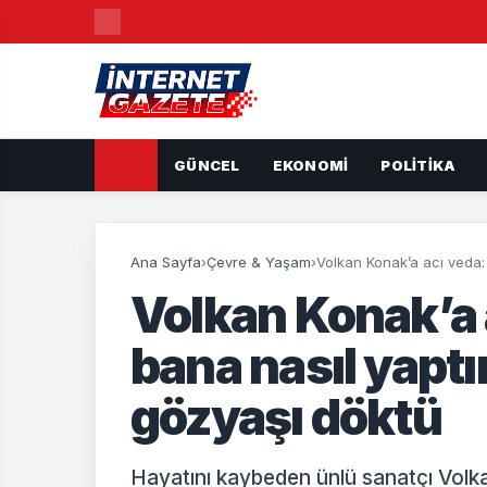
GÜNCEL
EKONOMI
POLITIKA
Ana Sayfa
›
Çevre & Yaşam
›
Volkan Konak’a acı veda: 
Volkan Konak’a a
bana nasıl yaptı
gözyaşı döktü
Hayatını kaybeden ünlü sanatçı Volka