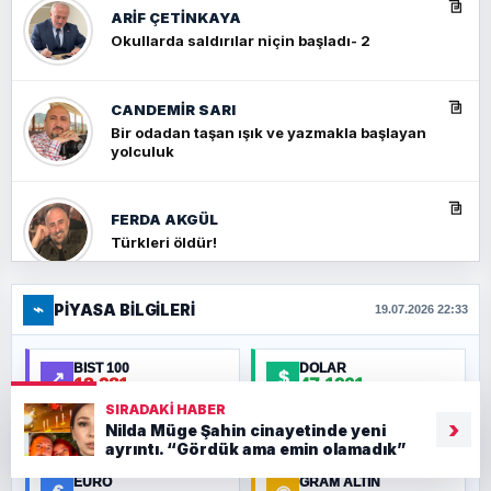
ARIF ÇETİNKAYA
Okullarda saldırılar niçin başladı- 2
CANDEMIR SARI
Bir odadan taşan ışık ve yazmakla başlayan
yolculuk
FERDA AKGÜL
Türkleri öldür!
⌁
PIYASA BILGILERI
FERHAT BÜYÜKKALKAN
19.07.2026 22:33
Ankara Zirvesi: NATO Toplantısı mı, Yeni
Ortadoğu Haritasının Provası mı?
BIST 100
DOLAR
↗
$
13.981
47,1901
-1,90%
0,19%
▼
▲
SIRADAKI HABER
HÜSEYIN MÜMTAZ BAYAZITOĞLU
›
Nilda Müge Şahin cinayetinde yeni
Hilâl Bıyık, Kara Kalpak
ayrıntı. “Gördük ama emin olamadık”
EURO
GRAM ALTIN