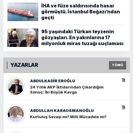
İHA ve füze saldırısında hasar
görmüştü. İstanbul Boğazı’ndan
geçti
95 yaşındaki Türkan teyzenin
gözyaşları. En yakınlarına 17
milyonluk miras tuzağı suçlaması
YAZARLAR
TÜMÜ
ABDULKADIR EROĞLU
24 Yıllık AKP İktidarından Çıkardığım
Sonuç: İki Büyük Kavga
ABDULLAH KARAOSMANOĞLU
Kurtuluş Savaşı mı? Milli Mücadele mi?