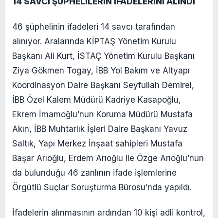
14 SAVCI ŞÜPHELİLERİN İFADELERİNİ ALINDI
46 şüphelinin ifadeleri 14 savcı tarafından
alınıyor. Aralarında KİPTAŞ Yönetim Kurulu
Başkanı Ali Kurt, İSTAÇ Yönetim Kurulu Başkanı
Ziya Gökmen Togay, İBB Yol Bakım ve Altyapı
Koordinasyon Daire Başkanı Seyfullah Demirel,
İBB Özel Kalem Müdürü Kadriye Kasapoğlu,
Ekrem İmamoğlu’nun Koruma Müdürü Mustafa
Akın, İBB Muhtarlık İşleri Daire Başkanı Yavuz
Saltık, Yapı Merkez İnşaat sahipleri Mustafa
Başar Arıoğlu, Erdem Arıoğlu ile Özge Arıoğlu’nun
da bulunduğu 46 zanlının ifade işlemlerine
Örgütlü Suçlar Soruşturma Bürosu’nda yapıldı.
İfadelerin alınmasının ardından 10 kişi adli kontrol,