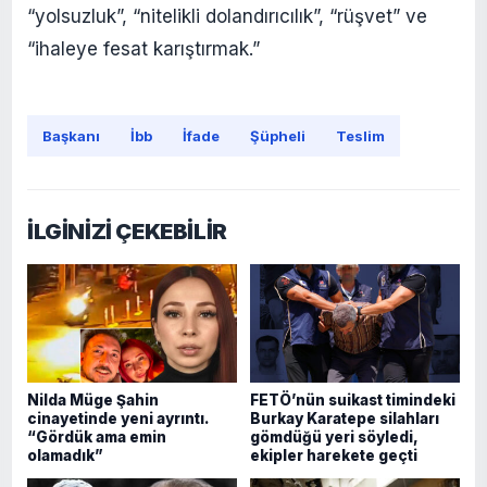
“yolsuzluk”, “nitelikli dolandırıcılık”, “rüşvet” ve
“ihaleye fesat karıştırmak.”
Başkanı
İbb
İfade
Şüpheli
Teslim
İLGİNİZİ ÇEKEBİLİR
Nilda Müge Şahin
FETÖ’nün suikast timindeki
cinayetinde yeni ayrıntı.
Burkay Karatepe silahları
“Gördük ama emin
gömdüğü yeri söyledi,
olamadık”
ekipler harekete geçti