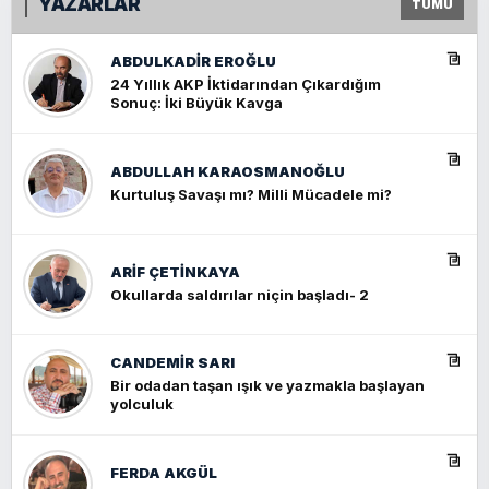
YAZARLAR
TÜMÜ
ABDULKADIR EROĞLU
24 Yıllık AKP İktidarından Çıkardığım
Sonuç: İki Büyük Kavga
ABDULLAH KARAOSMANOĞLU
Kurtuluş Savaşı mı? Milli Mücadele mi?
ARIF ÇETİNKAYA
Okullarda saldırılar niçin başladı- 2
CANDEMIR SARI
Bir odadan taşan ışık ve yazmakla başlayan
yolculuk
FERDA AKGÜL