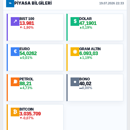
⌁
PIYASA BILGILERI
FERHAT BÜYÜKKALKAN
19.07.2026 22:33
Ankara Zirvesi: NATO Toplantısı mı, Yeni
Ortadoğu Haritasının Provası mı?
BIST 100
DOLAR
↗
$
13.981
47,1901
-1,90%
0,19%
▼
▲
HÜSEYIN MÜMTAZ BAYAZITOĞLU
Hilâl Bıyık, Kara Kalpak
EURO
GRAM ALTIN
€
◉
54,0262
6.093,03
0,01%
1,19%
▲
▲
MURAT ÖZKAN
Toplumdaki Ur: Kesin İnançlılar
PETROL
BONO
⛽
●
88,21
40,02
NURETTIN BÖLÜK
4,73%
0,00%
▲
▬
Şura suresi 10. Ayet
BITCOIN
ORHAN KILIÇOĞLU
₿
3.035.709
Fahişeye beyinli bir müstevli alçağına
-0,07%
▼
cevabımdır