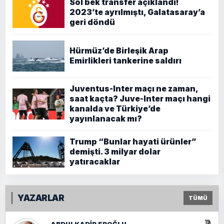
Sol bek transfer açıklandı!
2023’te ayrılmıştı, Galatasaray’a
geri döndü
Hürmüz’de Birleşik Arap
Emirlikleri tankerine saldırı
Juventus-Inter maçı ne zaman,
saat kaçta? Juve-Inter maçı hangi
kanalda ve Türkiye’de
yayınlanacak mı?
Trump “Bunlar hayati ürünler”
demişti. 3 milyar dolar
yatıracaklar
YAZARLAR
TÜMÜ