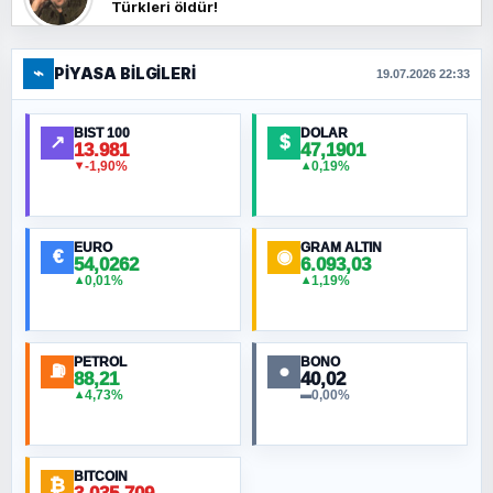
Türkleri öldür!
⌁
PIYASA BILGILERI
FERHAT BÜYÜKKALKAN
19.07.2026 22:33
Ankara Zirvesi: NATO Toplantısı mı, Yeni
Ortadoğu Haritasının Provası mı?
BIST 100
DOLAR
↗
$
13.981
47,1901
-1,90%
0,19%
▼
▲
HÜSEYIN MÜMTAZ BAYAZITOĞLU
Hilâl Bıyık, Kara Kalpak
EURO
GRAM ALTIN
€
◉
54,0262
6.093,03
0,01%
1,19%
▲
▲
MURAT ÖZKAN
Toplumdaki Ur: Kesin İnançlılar
PETROL
BONO
⛽
●
88,21
40,02
NURETTIN BÖLÜK
4,73%
0,00%
▲
▬
Şura suresi 10. Ayet
BITCOIN
ORHAN KILIÇOĞLU
₿