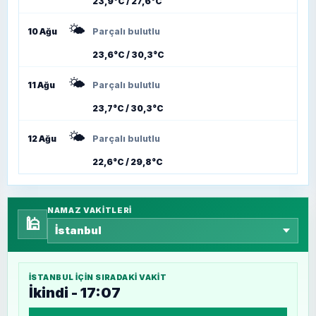
23,9°C / 27,6°C
🌤️
10 Ağu
Parçalı bulutlu
23,6°C / 30,3°C
🌤️
11 Ağu
Parçalı bulutlu
23,7°C / 30,3°C
🌤️
12 Ağu
Parçalı bulutlu
22,6°C / 29,8°C
NAMAZ VAKITLERI
🕌
İSTANBUL
IÇIN SIRADAKI VAKIT
İkindi - 17:07