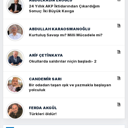
ABDULKADIR EROĞLU
24 Yıllık AKP İktidarından Çıkardığım
Sonuç: İki Büyük Kavga
ABDULLAH KARAOSMANOĞLU
Kurtuluş Savaşı mı? Milli Mücadele mi?
ARIF ÇETİNKAYA
Okullarda saldırılar niçin başladı- 2
CANDEMIR SARI
Bir odadan taşan ışık ve yazmakla başlayan
yolculuk
FERDA AKGÜL
Türkleri öldür!