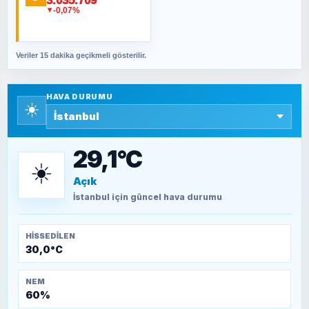
3.035.709
Fahişeye beyinli bir müstevli alçağına
-0,07%
▼
cevabımdır
Veriler 15 dakika geçikmeli gösterilir.
SAVAŞ ŞAHİN
Yazara ait yazı bulunamadı
HAVA DURUMU
☀️
SEYFULLAH ÇİÇEK
15 Temmuz’a giden yolun taşları nasıl
döşendi?
29,1°C
☀️
Açık
TEOMAN ALPASLAN
Kütahya-Eskişehir Muharebeleri (10-24
İstanbul
için güncel hava durumu
Temmuz 1921)
HISSEDILEN
30,0°C
NEM
60%