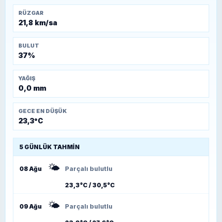
RÜZGAR
21,8 km/sa
BULUT
37%
YAĞIŞ
0,0 mm
GECE EN DÜŞÜK
23,3°C
5 GÜNLÜK TAHMIN
🌤️
08 Ağu
Parçalı bulutlu
23,3°C / 30,5°C
🌤️
09 Ağu
Parçalı bulutlu