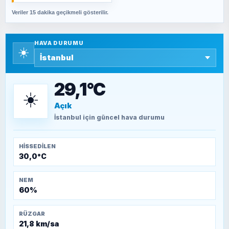
Veriler 15 dakika geçikmeli gösterilir.
SAVAŞ ŞAHİN
Yazara ait yazı bulunamadı
HAVA DURUMU
☀️
SEYFULLAH ÇİÇEK
15 Temmuz’a giden yolun taşları nasıl
döşendi?
29,1°C
☀️
Açık
TEOMAN ALPASLAN
Kütahya-Eskişehir Muharebeleri (10-24
İstanbul
için güncel hava durumu
Temmuz 1921)
HISSEDILEN
30,0°C
NEM
60%
RÜZGAR
21,8 km/sa