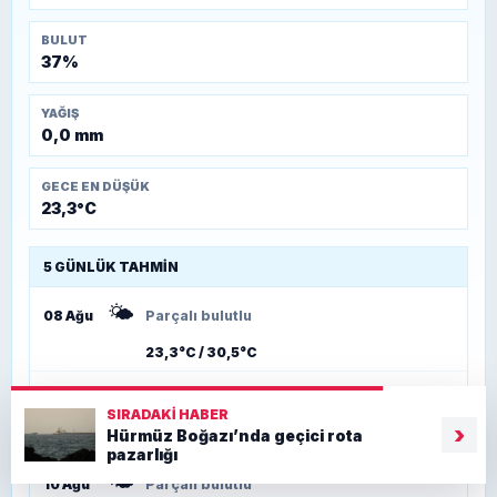
BULUT
37%
YAĞIŞ
0,0 mm
GECE EN DÜŞÜK
23,3°C
5 GÜNLÜK TAHMIN
🌤️
08 Ağu
Parçalı bulutlu
23,3°C / 30,5°C
🌤️
09 Ağu
Parçalı bulutlu
SIRADAKI HABER
›
Hürmüz Boğazı’nda geçici rota
23,9°C / 27,6°C
pazarlığı
🌤️
10 Ağu
Parçalı bulutlu