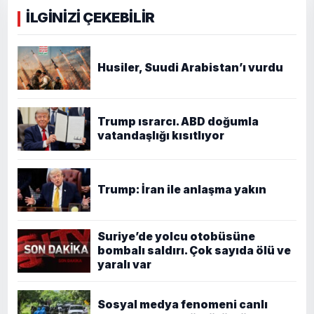
İLGİNİZİ ÇEKEBİLİR
Husiler, Suudi Arabistan’ı vurdu
Trump ısrarcı. ABD doğumla
vatandaşlığı kısıtlıyor
Trump: İran ile anlaşma yakın
Suriye’de yolcu otobüsüne
bombalı saldırı. Çok sayıda ölü ve
yaralı var
Sosyal medya fenomeni canlı