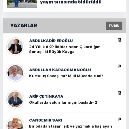
yayın sırasında öldürüldü
YAZARLAR
TÜMÜ
ABDULKADIR EROĞLU
24 Yıllık AKP İktidarından Çıkardığım
Sonuç: İki Büyük Kavga
ABDULLAH KARAOSMANOĞLU
Kurtuluş Savaşı mı? Milli Mücadele mi?
ARIF ÇETİNKAYA
Okullarda saldırılar niçin başladı- 2
CANDEMIR SARI
Bir odadan taşan ışık ve yazmakla başlayan