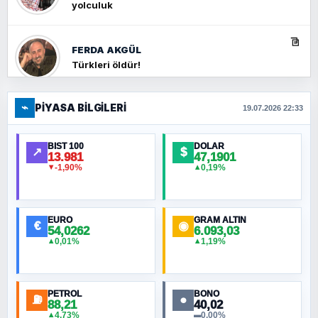
yolculuk
FERDA AKGÜL
Türkleri öldür!
⌁
PIYASA BILGILERI
FERHAT BÜYÜKKALKAN
19.07.2026 22:33
Ankara Zirvesi: NATO Toplantısı mı, Yeni
Ortadoğu Haritasının Provası mı?
BIST 100
DOLAR
↗
$
13.981
47,1901
-1,90%
0,19%
▼
▲
HÜSEYIN MÜMTAZ BAYAZITOĞLU
Hilâl Bıyık, Kara Kalpak
EURO
GRAM ALTIN
€
◉
54,0262
6.093,03
0,01%
1,19%
▲
▲
MURAT ÖZKAN
Toplumdaki Ur: Kesin İnançlılar
PETROL
BONO
⛽
●
88,21
40,02
NURETTIN BÖLÜK
4,73%
0,00%
▲
▬