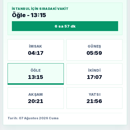
İSTANBUL
IÇIN SIRADAKI VAKIT
Öğle - 13:15
6 sa 57 dk
İMSAK
GÜNEŞ
04:17
05:59
ÖĞLE
İKINDI
13:15
17:07
AKŞAM
YATSI
20:21
21:56
Tarih: 07 Ağustos 2026 Cuma