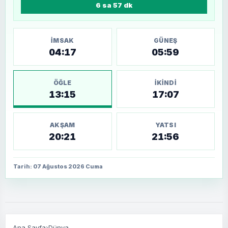
6 sa 57 dk
İMSAK
GÜNEŞ
04:17
05:59
ÖĞLE
İKINDI
13:15
17:07
AKŞAM
YATSI
20:21
21:56
Tarih: 07 Ağustos 2026 Cuma
Ana Sayfa
›
Dünya