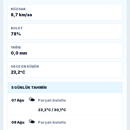
RÜZGAR
8,7 km/sa
BULUT
78%
YAĞIŞ
0,0 mm
GECE EN DÜŞÜK
23,2°C
5 GÜNLÜK TAHMIN
🌤️
07 Ağu
Parçalı bulutlu
23,2°C / 30,1°C
🌤️
08 Ağu
Parçalı bulutlu