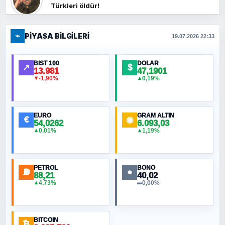
Türkleri öldür!
⌁
PIYASA BILGILERI
FERHAT BÜYÜKKALKAN
19.07.2026 22:33
Ankara Zirvesi: NATO Toplantısı mı, Yeni
Ortadoğu Haritasının Provası mı?
BIST 100
DOLAR
↗
$
13.981
47,1901
-1,90%
0,19%
▼
▲
HÜSEYIN MÜMTAZ BAYAZITOĞLU
Hilâl Bıyık, Kara Kalpak
EURO
GRAM ALTIN
€
◉
54,0262
6.093,03
0,01%
1,19%
▲
▲
MURAT ÖZKAN
Toplumdaki Ur: Kesin İnançlılar
PETROL
BONO
⛽
●
88,21
40,02
NURETTIN BÖLÜK
4,73%
0,00%
▲
▬
Şura suresi 10. Ayet
BITCOIN
ORHAN KILIÇOĞLU
₿