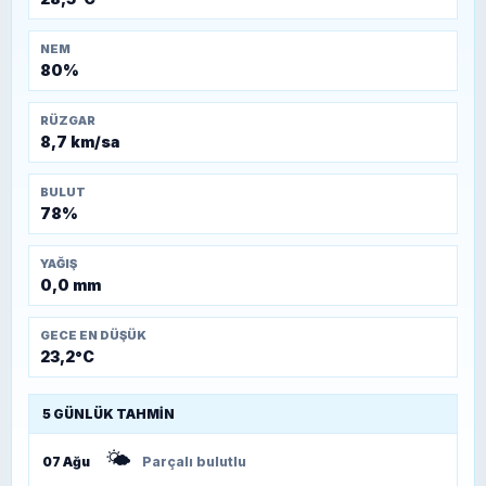
NEM
80%
RÜZGAR
8,7 km/sa
BULUT
78%
YAĞIŞ
0,0 mm
GECE EN DÜŞÜK
23,2°C
5 GÜNLÜK TAHMIN
🌤️
07 Ağu
Parçalı bulutlu