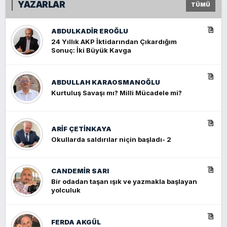
YAZARLAR
TÜMÜ
ABDULKADIR EROĞLU
24 Yıllık AKP İktidarından Çıkardığım
Sonuç: İki Büyük Kavga
ABDULLAH KARAOSMANOĞLU
Kurtuluş Savaşı mı? Milli Mücadele mi?
ARIF ÇETİNKAYA
Okullarda saldırılar niçin başladı- 2
CANDEMIR SARI
Bir odadan taşan ışık ve yazmakla başlayan
yolculuk
FERDA AKGÜL