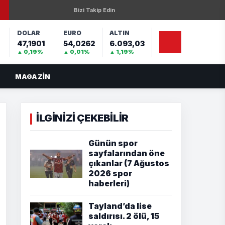
Bizi Takip Edin
DOLAR
EURO
ALTIN
47,1901
54,0262
6.093,03
%
▲ 0,19%
▲ 0,01%
▲ 1,19%
MAGAZIN
İLGİNİZİ ÇEKEBİLİR
Günün spor
sayfalarından öne
çıkanlar (7 Ağustos
2026 spor
haberleri)
Tayland’da lise
saldırısı. 2 ölü, 15