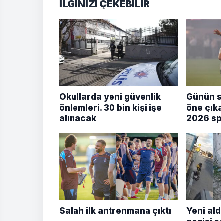
İLGİNİZİ ÇEKEBİLİR
Okullarda yeni güvenlik
Günün s
önlemleri. 30 bin kişi işe
öne çık
alınacak
2026 sp
Salah ilk antrenmana çıktı
Yeni ald