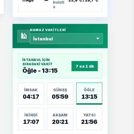
11 Ağu
23,9°C / 29,7°C
bulutl
u
NAMAZ VAKITLERI
🕌
İSTANBUL
IÇIN
SIRADAKI VAKIT
7 sa 1 dk
Öğle - 13:15
İMSAK
GÜNEŞ
ÖĞLE
04:17
05:59
13:15
İKINDI
AKŞAM
YATSI
17:07
20:21
21:56