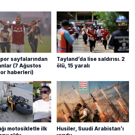
por sayfalarından
Tayland’da lise saldırısı. 2
anlar (7 Ağustos
ölü, 15 yaralı
or haberleri)
ığı motosikletle ilk
Husiler, Suudi Arabistan’ı