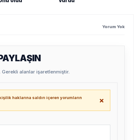
sonu oldu
vurdu
Yorum Yok
 PAYLAŞIN
Gerekli alanlar işaretlenmiştir.
işilik haklarına saldırı içeren yorumların
×
.