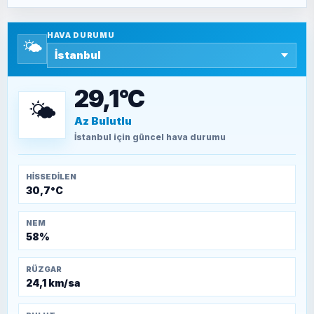
Yazara ait yazı bulunamadı
HAVA DURUMU
🌤️
SEYFULLAH ÇİÇEK
15 Temmuz’a giden yolun taşları nasıl
döşendi?
29,1°C
🌤️
Az Bulutlu
TEOMAN ALPASLAN
Kütahya-Eskişehir Muharebeleri (10-24
İstanbul
için güncel hava durumu
Temmuz 1921)
HISSEDILEN
30,7°C
NEM
58%
RÜZGAR
24,1 km/sa