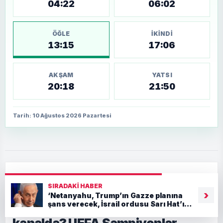
04:22
06:02
ÖĞLE
İKINDI
13:15
17:06
AKŞAM
YATSI
20:18
21:50
Tarih: 10 Ağustos 2026 Pazartesi
Ana Sayfa
›
Manşetalt
SIRADAKI HABER
Sturm Graz-Fenerbahçe maçı ne
›
‘Netanyahu, Trump’ın Gazze planına
şans verecek, İsrail ordusu Sarı Hat’ın
zaman, saat kaçta ve hangi
gerisine çekiliyor’
kanalda? UEFA Şampiyonlar