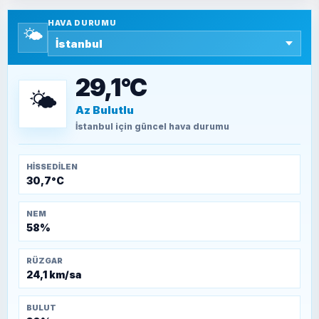
Yazara ait yazı bulunamadı
HAVA DURUMU
🌤️
SEYFULLAH ÇİÇEK
15 Temmuz’a giden yolun taşları nasıl
döşendi?
29,1°C
🌤️
Az Bulutlu
TEOMAN ALPASLAN
Kütahya-Eskişehir Muharebeleri (10-24
İstanbul
için güncel hava durumu
Temmuz 1921)
HISSEDILEN
30,7°C
NEM
58%
RÜZGAR
24,1 km/sa
BULUT