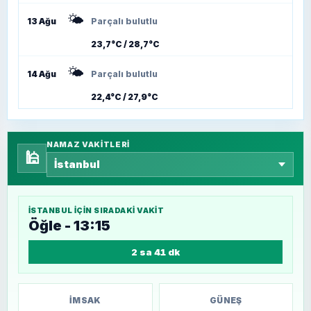
🌤️
13 Ağu
Parçalı bulutlu
23,7°C / 28,7°C
🌤️
14 Ağu
Parçalı bulutlu
22,4°C / 27,9°C
NAMAZ VAKITLERI
🕌
İSTANBUL
IÇIN SIRADAKI VAKIT
Öğle - 13:15
2 sa 41 dk
İMSAK
GÜNEŞ