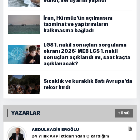
edildi, sel uyarısı yapıldı
İran, Hürmüz’ün açılmasını
tazminat ve yaptırımların
kalkmasına bağladı
LGS 1. nakil sonuçları sorgulama
ekranı 2026: MEB LGS 1. nakil
sonuçları açıklandı mı, saat kaçta
açıklanacak?
Sıcaklık ve kuraklık Batı Avrupa’da
rekor kırdı
YAZARLAR
TÜMÜ
ABDULKADIR EROĞLU
24 Yıllık AKP İktidarından Çıkardığım