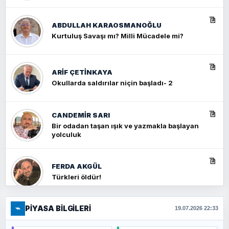
ABDULLAH KARAOSMANOĞLU
Kurtuluş Savaşı mı? Milli Mücadele mi?
ARIF ÇETİNKAYA
Okullarda saldırılar niçin başladı- 2
CANDEMIR SARI
Bir odadan taşan ışık ve yazmakla başlayan
yolculuk
FERDA AKGÜL
Türkleri öldür!
⌁
PIYASA BILGILERI
FERHAT BÜYÜKKALKAN
19.07.2026 22:33
Ankara Zirvesi: NATO Toplantısı mı, Yeni
Ortadoğu Haritasının Provası mı?