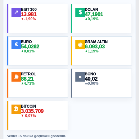
Ortadoğu Haritasının Provası mı?
BIST 100
DOLAR
↗
$
13.981
47,1901
-1,90%
0,19%
▼
▲
HÜSEYIN MÜMTAZ BAYAZITOĞLU
Hilâl Bıyık, Kara Kalpak
EURO
GRAM ALTIN
€
◉
54,0262
6.093,03
0,01%
1,19%
▲
▲
MURAT ÖZKAN
Toplumdaki Ur: Kesin İnançlılar
PETROL
BONO
⛽
●
88,21
40,02
NURETTIN BÖLÜK
4,73%
0,00%
▲
▬
Şura suresi 10. Ayet
BITCOIN
ORHAN KILIÇOĞLU
₿
3.035.709
Fahişeye beyinli bir müstevli alçağına
-0,07%
▼
cevabımdır
Veriler 15 dakika geçikmeli gösterilir.
SAVAŞ ŞAHİN