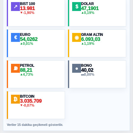
BIST 100
DOLAR
↗
$
13.981
47,1901
-1,90%
0,19%
▼
▲
HÜSEYIN MÜMTAZ BAYAZITOĞLU
Hilâl Bıyık, Kara Kalpak
EURO
GRAM ALTIN
€
◉
54,0262
6.093,03
0,01%
1,19%
▲
▲
MURAT ÖZKAN
Toplumdaki Ur: Kesin İnançlılar
PETROL
BONO
⛽
●
88,21
40,02
NURETTIN BÖLÜK
4,73%
0,00%
▲
▬
Şura suresi 10. Ayet
BITCOIN
ORHAN KILIÇOĞLU
₿
3.035.709
Fahişeye beyinli bir müstevli alçağına
-0,07%
▼
cevabımdır
Veriler 15 dakika geçikmeli gösterilir.
SAVAŞ ŞAHİN