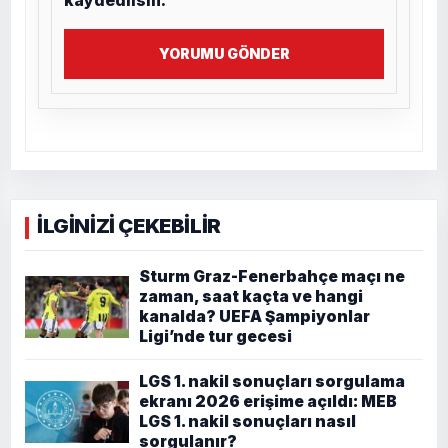
kaydedilsin.
YORUMU GÖNDER
İLGİNİZİ ÇEKEBİLİR
Sturm Graz-Fenerbahçe maçı ne
zaman, saat kaçta ve hangi
kanalda? UEFA Şampiyonlar
Ligi’nde tur gecesi
LGS 1. nakil sonuçları sorgulama
ekranı 2026 erişime açıldı: MEB
LGS 1. nakil sonuçları nasıl
sorgulanır?