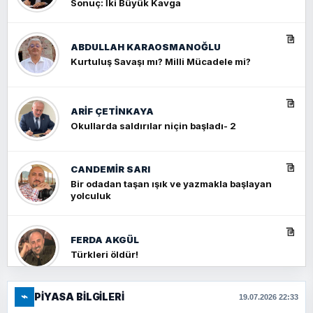
Sonuç: İki Büyük Kavga
ABDULLAH KARAOSMANOĞLU
Kurtuluş Savaşı mı? Milli Mücadele mi?
ARIF ÇETİNKAYA
Okullarda saldırılar niçin başladı- 2
CANDEMIR SARI
Bir odadan taşan ışık ve yazmakla başlayan
yolculuk
FERDA AKGÜL
Türkleri öldür!
⌁
PIYASA BILGILERI
FERHAT BÜYÜKKALKAN
19.07.2026 22:33
Ankara Zirvesi: NATO Toplantısı mı, Yeni