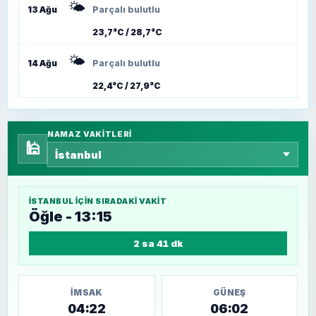
🌤️
13 Ağu
Parçalı bulutlu
23,7°C / 28,7°C
🌤️
14 Ağu
Parçalı bulutlu
22,4°C / 27,9°C
NAMAZ VAKITLERI
🕌
İSTANBUL
IÇIN SIRADAKI VAKIT
Öğle - 13:15
2 sa 41 dk
İMSAK
GÜNEŞ
04:22
06:02