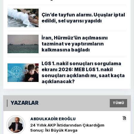
Çin’de tayfun alarmı. Uçuşlar iptal
edildi, sel uyarısı yapıldı
İran, Hürmüz’ün açılmasını
tazminat ve yaptırımların
kalkmasına bağladı
LGS 1. nakil sonuçları sorgulama
ekranı 2026: MEB LGS 1. nakil
sonuçları açıklandı mı, saat kaçta
açıklanacak?
YAZARLAR
TÜMÜ
ABDULKADIR EROĞLU
24 Yıllık AKP İktidarından Çıkardığım
Sonuç: İki Büyük Kavga