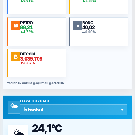
0,01%
1,19%
▲
▲
MURAT ÖZKAN
Toplumdaki Ur: Kesin İnançlılar
PETROL
BONO
⛽
●
88,21
40,02
NURETTIN BÖLÜK
4,73%
0,00%
▲
▬
Şura suresi 10. Ayet
BITCOIN
ORHAN KILIÇOĞLU
₿
3.035.709
Fahişeye beyinli bir müstevli alçağına
-0,07%
▼
cevabımdır
Veriler 15 dakika geçikmeli gösterilir.
SAVAŞ ŞAHİN
Yazara ait yazı bulunamadı
HAVA DURUMU
🌤️
SEYFULLAH ÇİÇEK
15 Temmuz’a giden yolun taşları nasıl
döşendi?
24,1°C
🌤️