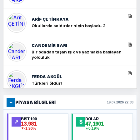
ARIF ÇETİNKAYA
Okullarda saldırılar niçin başladı- 2
CANDEMIR SARI
Bir odadan taşan ışık ve yazmakla başlayan
yolculuk
FERDA AKGÜL
Türkleri öldür!
⌁
PIYASA BILGILERI
FERHAT BÜYÜKKALKAN
19.07.2026 22:33
Ankara Zirvesi: NATO Toplantısı mı, Yeni
Ortadoğu Haritasının Provası mı?
BIST 100
DOLAR
↗
$
13.981
47,1901
-1,90%
0,19%
▼
▲
HÜSEYIN MÜMTAZ BAYAZITOĞLU