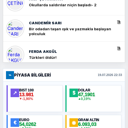
Okullarda saldırılar niçin başladı- 2
CANDEMIR SARI
Bir odadan taşan ışık ve yazmakla başlayan
yolculuk
FERDA AKGÜL
Türkleri öldür!
⌁
PIYASA BILGILERI
FERHAT BÜYÜKKALKAN
19.07.2026 22:33
Ankara Zirvesi: NATO Toplantısı mı, Yeni
Ortadoğu Haritasının Provası mı?
BIST 100
DOLAR
↗
$
13.981
47,1901
-1,90%
0,19%
▼
▲
HÜSEYIN MÜMTAZ BAYAZITOĞLU
Hilâl Bıyık, Kara Kalpak
EURO
GRAM ALTIN
€
◉
54,0262
6.093,03