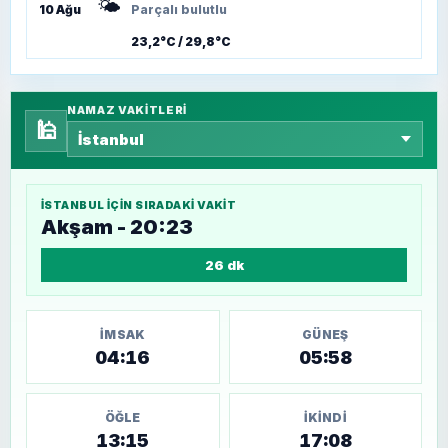
🌤️
10 Ağu
Parçalı bulutlu
23,2°C / 29,8°C
NAMAZ VAKITLERI
🕌
İSTANBUL
IÇIN SIRADAKI VAKIT
Akşam - 20:23
26 dk
İMSAK
GÜNEŞ
04:16
05:58
ÖĞLE
İKINDI
13:15
17:08