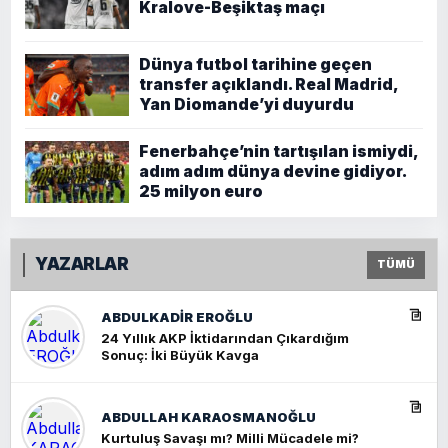
Kralove-Beşiktaş maçı
Dünya futbol tarihine geçen
transfer açıklandı. Real Madrid,
Yan Diomande’yi duyurdu
Fenerbahçe’nin tartışılan ismiydi,
adım adım dünya devine gidiyor.
25 milyon euro
YAZARLAR
TÜMÜ
ABDULKADIR EROĞLU
24 Yıllık AKP İktidarından Çıkardığım
Sonuç: İki Büyük Kavga
ABDULLAH KARAOSMANOĞLU
Kurtuluş Savaşı mı? Milli Mücadele mi?