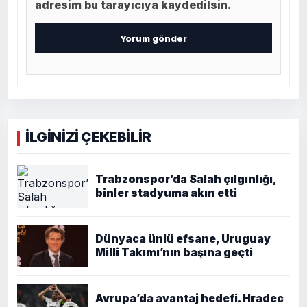
adresim bu tarayıcıya kaydedilsin.
İLGİNİZİ ÇEKEBİLİR
Trabzonspor’da Salah çılgınlığı,
binler stadyuma akın etti
Dünyaca ünlü efsane, Uruguay
Milli Takımı’nın başına geçti
Avrupa’da avantaj hedefi. Hradec