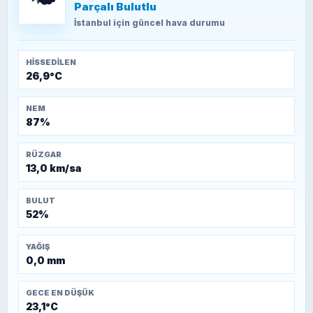
Parçalı Bulutlu
TEOMAN ALPASLAN
Kütahya-Eskişehir Muharebeleri (10-24
İstanbul
için güncel hava durumu
Temmuz 1921)
HISSEDILEN
26,9°C
NEM
87%
RÜZGAR
13,0 km/sa
BULUT
52%
YAĞIŞ
0,0 mm
GECE EN DÜŞÜK
23,1°C