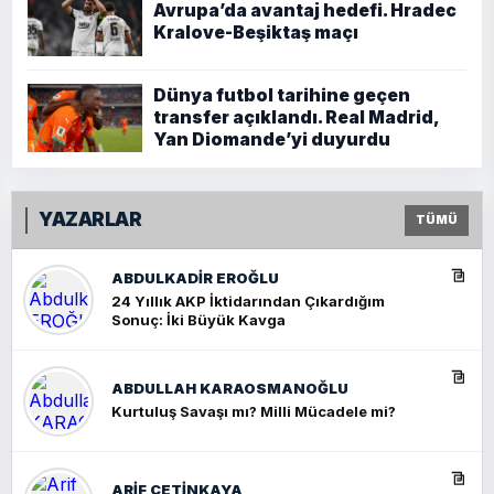
Avrupa’da avantaj hedefi. Hradec
Kralove-Beşiktaş maçı
Dünya futbol tarihine geçen
transfer açıklandı. Real Madrid,
Yan Diomande’yi duyurdu
YAZARLAR
TÜMÜ
ABDULKADIR EROĞLU
24 Yıllık AKP İktidarından Çıkardığım
Sonuç: İki Büyük Kavga
ABDULLAH KARAOSMANOĞLU
Kurtuluş Savaşı mı? Milli Mücadele mi?
ARIF ÇETİNKAYA