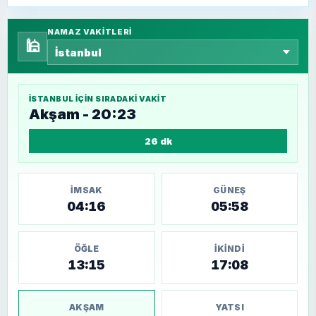
NAMAZ VAKITLERI
🕌
İSTANBUL
IÇIN SIRADAKI VAKIT
Akşam - 20:23
26 dk
İMSAK
GÜNEŞ
04:16
05:58
ÖĞLE
İKINDI
13:15
17:08
AKŞAM
YATSI