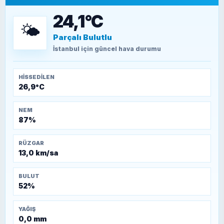
15 Temmuz’a giden yolun taşları nasıl
döşendi?
24,1°C
🌤️
Parçalı Bulutlu
TEOMAN ALPASLAN
Kütahya-Eskişehir Muharebeleri (10-24
İstanbul
için güncel hava durumu
Temmuz 1921)
HISSEDILEN
26,9°C
NEM
87%
RÜZGAR
13,0 km/sa
BULUT
52%
YAĞIŞ
0,0 mm