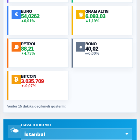
Hilâl Bıyık, Kara Kalpak
EURO
GRAM ALTIN
€
◉
54,0262
6.093,03
0,01%
1,19%
▲
▲
MURAT ÖZKAN
Toplumdaki Ur: Kesin İnançlılar
PETROL
BONO
⛽
●
88,21
40,02
NURETTIN BÖLÜK
4,73%
0,00%
▲
▬
Şura suresi 10. Ayet
BITCOIN
ORHAN KILIÇOĞLU
₿
3.035.709
Fahişeye beyinli bir müstevli alçağına
-0,07%
▼
cevabımdır
Veriler 15 dakika geçikmeli gösterilir.
SAVAŞ ŞAHİN
Yazara ait yazı bulunamadı
HAVA DURUMU
🌤️
SEYFULLAH ÇİÇEK